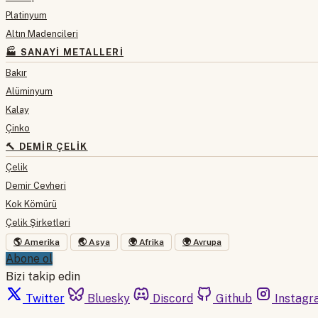
Platinyum
Altın Madencileri
🏭 SANAYI METALLERI
Bakır
Alüminyum
Kalay
Çinko
🔨 DEMIR ÇELIK
Çelik
Demir Cevheri
Kok Kömürü
Çelik Şirketleri
🌎 Amerika
🌏 Asya
🌍 Afrika
🌍 Avrupa
Abone ol
Bizi takip edin
Twitter
Bluesky
Discord
Github
Instagr