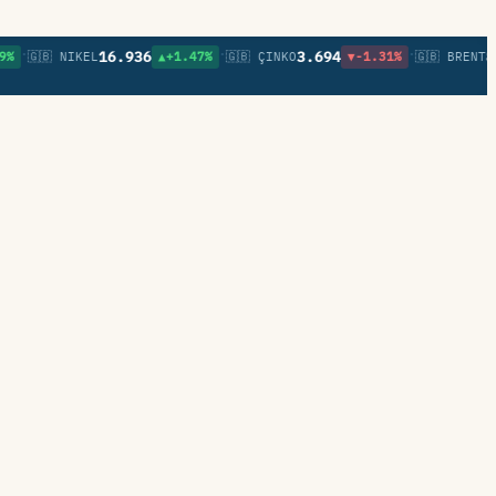
•
•
•
16.936
3.694
82,
🇬🇧 NIKEL
▲+1.47%
🇬🇧 ÇINKO
▼-1.31%
🇬🇧 BRENT