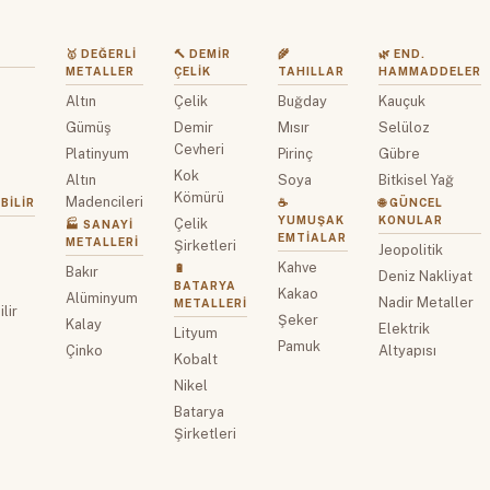
🥇 DEĞERLI
🔨 DEMIR
🌾
🌿 END.
METALLER
ÇELIK
TAHILLAR
HAMMADDELER
Altın
Çelik
Buğday
Kauçuk
z
Gümüş
Demir
Mısır
Selüloz
Cevheri
Platinyum
Pirinç
Gübre
Kok
Altın
Soya
Bitkisel Yağ
Kömürü
Madencileri
BILIR
☕
🌐 GÜNCEL
YUMUŞAK
KONULAR
Çelik
🏭 SANAYI
EMTIALAR
METALLERI
Şirketleri
Jeopolitik
Kahve
🔋
Bakır
Deniz Nakliyat
BATARYA
Kakao
Alüminyum
Nadir Metaller
METALLERI
lir
Şeker
Kalay
Elektrik
Lityum
Pamuk
Çinko
Altyapısı
Kobalt
Nikel
Batarya
Şirketleri