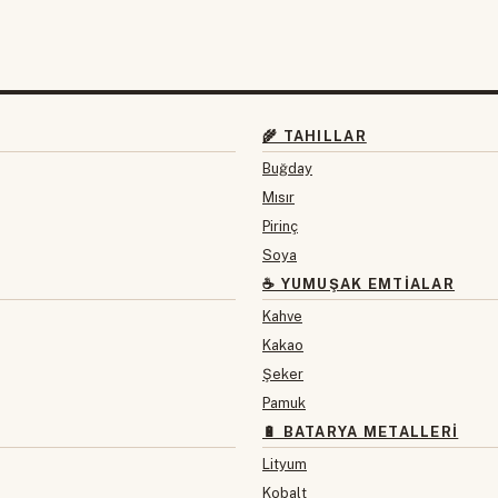
🌾 TAHILLAR
Buğday
Mısır
Pirinç
Soya
☕ YUMUŞAK EMTIALAR
Kahve
Kakao
Şeker
Pamuk
🔋 BATARYA METALLERI
Lityum
Kobalt