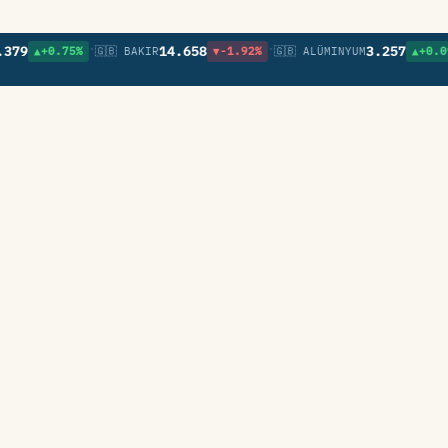
•
•
9
14.658
3.257
▲+0.75%
🇬🇧 BAKIR
▼-1.92%
🇬🇧 ALÜMINYUM
▲+0.09%