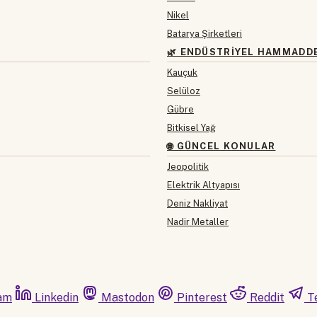
Nikel
Batarya Şirketleri
🌿 ENDÜSTRIYEL HAMMADD
Kauçuk
Selüloz
Gübre
Bitkisel Yağ
🌐 GÜNCEL KONULAR
Jeopolitik
Elektrik Altyapısı
Deniz Nakliyat
Nadir Metaller
am
Linkedin
Mastodon
Pinterest
Reddit
T