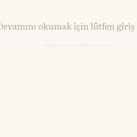
Devamını okumak için lütfen giriş
Hesabınız yoksa lütfen abone olun.
Hemen Abone Ol
Hesabınız var mı?
Giriş
Brent Petrol
82,27
WTI Petrol
77,08
▼-0.27%
▼-0.27%
$/varil
$/varil