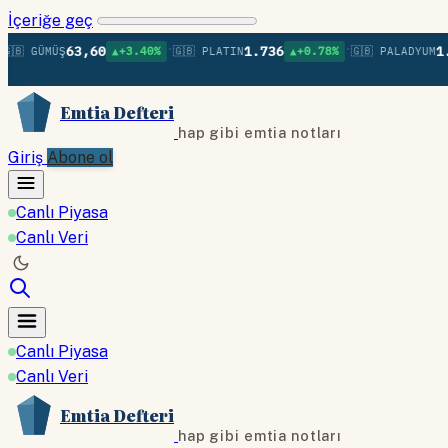
İçeriğe geç
•
•
63,60
1.736
1.37
 GÜMÜŞ
▲+3.40%
🇬🇧 PLATIN
▲+0.78%
🇬🇧 PALADYUM
Emtia Defteri
hap gibi emtia notları
Giriş
Abone ol
Canlı Piyasa
Canlı Veri
Canlı Piyasa
Canlı Veri
Emtia Defteri
hap gibi emtia notları