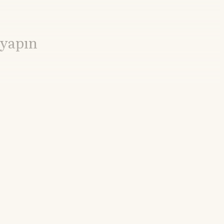
 yapın
21.55