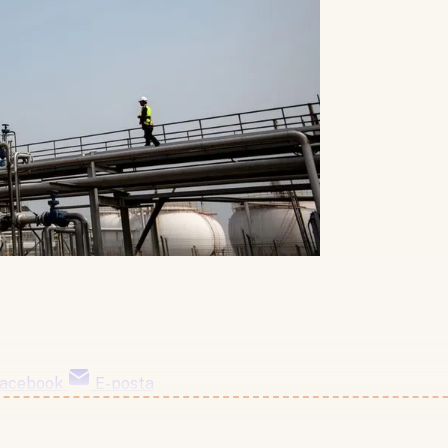
acebook
E-posta