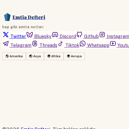
Emtia Defteri
hap gibi emtia notları
Twitter
Bluesky
Discord
Github
Instagra
Telegram
Threads
Tiktok
Whatsapp
Yout
🌎 Amerika
🌏 Asya
🌍 Afrika
🌍 Avrupa