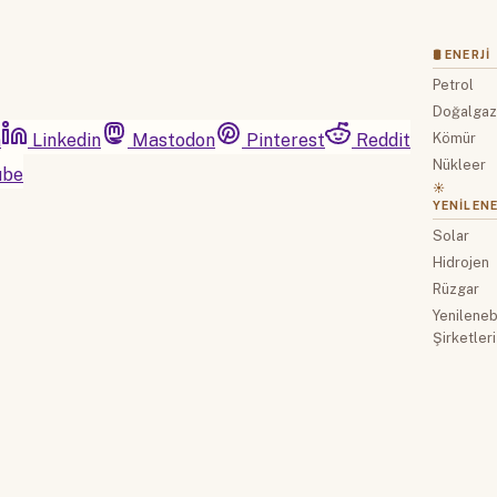
🛢 ENERJI
Petrol
Doğalga
m
Linkedin
Mastodon
Pinterest
Reddit
Kömür
Nükleer
ube
☀️
YENILENE
Solar
Hidrojen
Rüzgar
Yenilenebi
Şirketleri