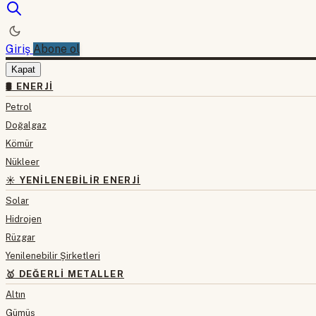
Giriş
Abone ol
Kapat
🛢 ENERJI
Petrol
Doğalgaz
Kömür
Nükleer
☀️ YENILENEBILIR ENERJI
Solar
Hidrojen
Rüzgar
Yenilenebilir Şirketleri
🥇 DEĞERLI METALLER
Altın
Gümüş