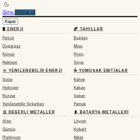
Giriş
Abone ol
Kapat
🛢 ENERJI
🌾 TAHILLAR
Petrol
Buğday
Doğalgaz
Mısır
Kömür
Pirinç
Nükleer
Soya
☀️ YENILENEBILIR ENERJI
☕ YUMUŞAK EMTIALAR
Solar
Kahve
Hidrojen
Kakao
Rüzgar
Şeker
Yenilenebilir Şirketleri
Pamuk
🥇 DEĞERLI METALLER
🔋 BATARYA METALLERI
Altın
Lityum
Gümüş
Kobalt
Platinyum
Nikel