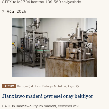
GFEX'te lc2704 kontratı 139.580 seviyesinde
7 Ağu 2026
LITYUM
Batarya Şirketleri
,
Batarya Metalleri
,
Asya
,
Çin
Jianxiawo madeni çevresel onay bekliyor
CATL'ın Jianxiawo lityum madeni, çevresel etki