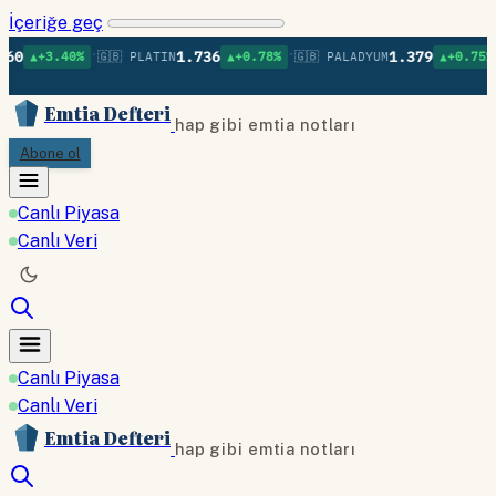
İçeriğe geç
•
•
•
1.736
1.379
.40%
🇬🇧 PLATIN
▲+0.78%
🇬🇧 PALADYUM
▲+0.75%
🇬🇧 B
Emtia Defteri
hap gibi emtia notları
Abone ol
Canlı Piyasa
Canlı Veri
Canlı Piyasa
Canlı Veri
Emtia Defteri
hap gibi emtia notları