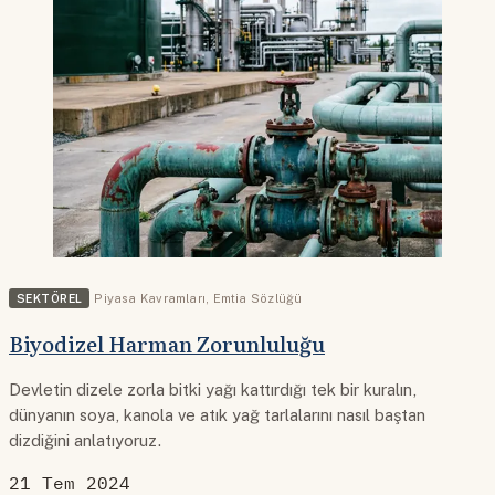
SEKTÖREL
Piyasa Kavramları
,
Emtia Sözlüğü
Biyodizel Harman Zorunluluğu
Devletin dizele zorla bitki yağı kattırdığı tek bir kuralın,
dünyanın soya, kanola ve atık yağ tarlalarını nasıl baştan
dizdiğini anlatıyoruz.
21 Tem 2024