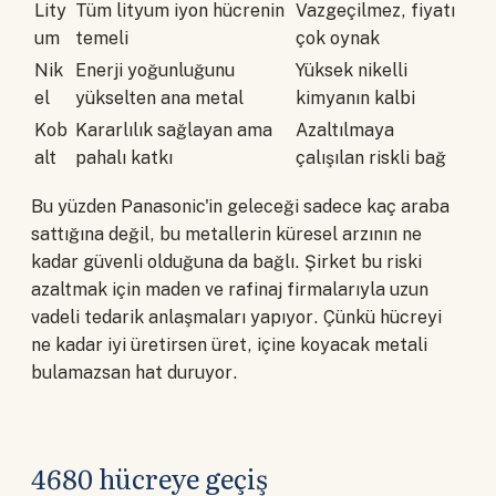
Lity
Tüm lityum iyon hücrenin
Vazgeçilmez, fiyatı
um
temeli
çok oynak
Nik
Enerji yoğunluğunu
Yüksek nikelli
el
yükselten ana metal
kimyanın kalbi
Kob
Kararlılık sağlayan ama
Azaltılmaya
alt
pahalı katkı
çalışılan riskli bağ
Bu yüzden Panasonic'in geleceği sadece kaç araba
sattığına değil, bu metallerin küresel arzının ne
kadar güvenli olduğuna da bağlı. Şirket bu riski
azaltmak için maden ve rafinaj firmalarıyla uzun
vadeli tedarik anlaşmaları yapıyor. Çünkü hücreyi
ne kadar iyi üretirsen üret, içine koyacak metali
bulamazsan hat duruyor.
4680 hücreye geçiş