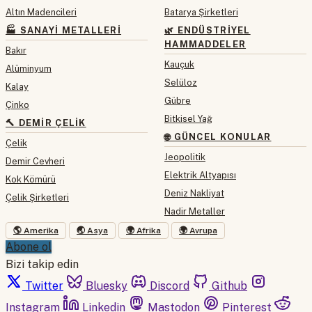
Altın Madencileri
Batarya Şirketleri
🏭 SANAYI METALLERI
🌿 ENDÜSTRIYEL
HAMMADDELER
Bakır
Kauçuk
Alüminyum
Selüloz
Kalay
Gübre
Çinko
Bitkisel Yağ
🔨 DEMIR ÇELIK
🌐 GÜNCEL KONULAR
Çelik
Jeopolitik
Demir Cevheri
Elektrik Altyapısı
Kok Kömürü
Deniz Nakliyat
Çelik Şirketleri
Nadir Metaller
🌎 Amerika
🌏 Asya
🌍 Afrika
🌍 Avrupa
Abone ol
Bizi takip edin
Twitter
Bluesky
Discord
Github
Instagram
Linkedin
Mastodon
Pinterest