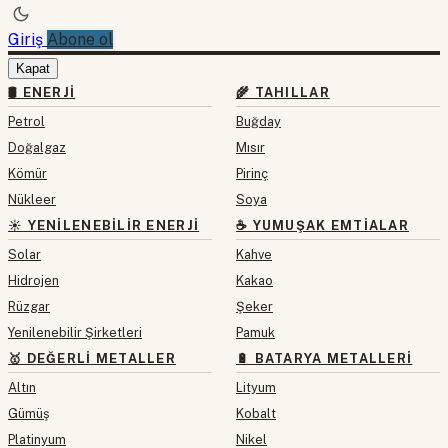
Giriş
Abone ol
Kapat
🛢 ENERJI
🌾 TAHILLAR
Petrol
Buğday
Doğalgaz
Mısır
Kömür
Pirinç
Nükleer
Soya
☀️ YENILENEBILIR ENERJI
☕ YUMUŞAK EMTIALAR
Solar
Kahve
Hidrojen
Kakao
Rüzgar
Şeker
Yenilenebilir Şirketleri
Pamuk
🥇 DEĞERLI METALLER
🔋 BATARYA METALLERI
Altın
Lityum
Gümüş
Kobalt
Platinyum
Nikel