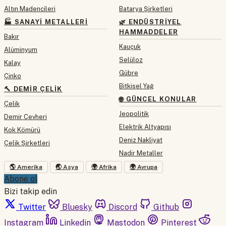
Altın Madencileri
Batarya Şirketleri
🏭 SANAYI METALLERI
🌿 ENDÜSTRIYEL
HAMMADDELER
Bakır
Kauçuk
Alüminyum
Selüloz
Kalay
Gübre
Çinko
Bitkisel Yağ
🔨 DEMIR ÇELIK
🌐 GÜNCEL KONULAR
Çelik
Jeopolitik
Demir Cevheri
Elektrik Altyapısı
Kok Kömürü
Deniz Nakliyat
Çelik Şirketleri
Nadir Metaller
🌎 Amerika
🌏 Asya
🌍 Afrika
🌍 Avrupa
Abone ol
Bizi takip edin
Twitter
Bluesky
Discord
Github
Instagram
Linkedin
Mastodon
Pinterest