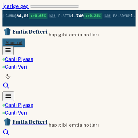
İçeriğe geç
•
•
64,01
1.740
1.36
 GÜMÜŞ
▲+0.65%
🇬🇧 PLATIN
▲+0.21%
🇬🇧 PALADYUM
Emtia Defteri
hap gibi emtia notları
Abone ol
Canlı Piyasa
Canlı Veri
Canlı Piyasa
Canlı Veri
Emtia Defteri
hap gibi emtia notları