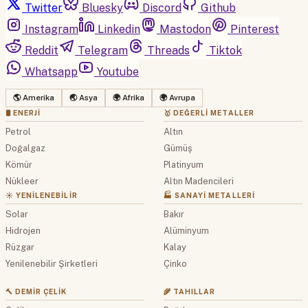
Twitter
Bluesky
Discord
Github
Instagram
Linkedin
Mastodon
Pinterest
Reddit
Telegram
Threads
Tiktok
Whatsapp
Youtube
🌎 Amerika
🌏 Asya
🌍 Afrika
🌍 Avrupa
🛢 ENERJI
🥇 DEĞERLI METALLER
Petrol
Altın
Doğalgaz
Gümüş
Kömür
Platinyum
Nükleer
Altın Madencileri
☀️ YENILENEBILIR
🏭 SANAYI METALLERI
Solar
Bakır
Hidrojen
Alüminyum
Rüzgar
Kalay
Yenilenebilir Şirketleri
Çinko
🔨 DEMIR ÇELIK
🌾 TAHILLAR