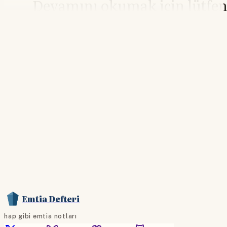
Devamını okumak için lütfe
giriş yapın
Hesabınız yoksa lütfen abone olun.
Hemen Abone Ol
Hesabınız var mı?
Giriş
Emtia Defteri
hap gibi emtia notları