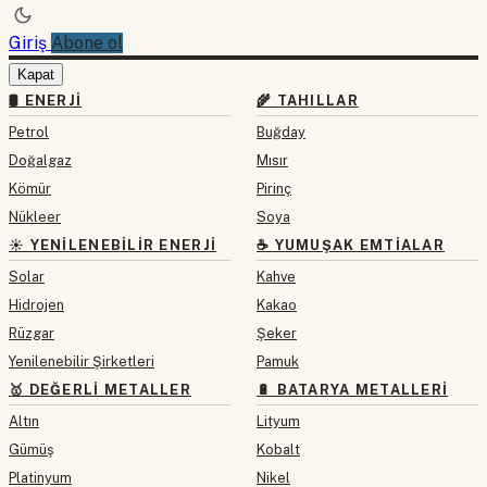
Giriş
Abone ol
Kapat
🛢 ENERJI
🌾 TAHILLAR
Petrol
Buğday
Doğalgaz
Mısır
Kömür
Pirinç
Nükleer
Soya
☀️ YENILENEBILIR ENERJI
☕ YUMUŞAK EMTIALAR
Solar
Kahve
Hidrojen
Kakao
Rüzgar
Şeker
Yenilenebilir Şirketleri
Pamuk
🥇 DEĞERLI METALLER
🔋 BATARYA METALLERI
Altın
Lityum
Gümüş
Kobalt
Platinyum
Nikel