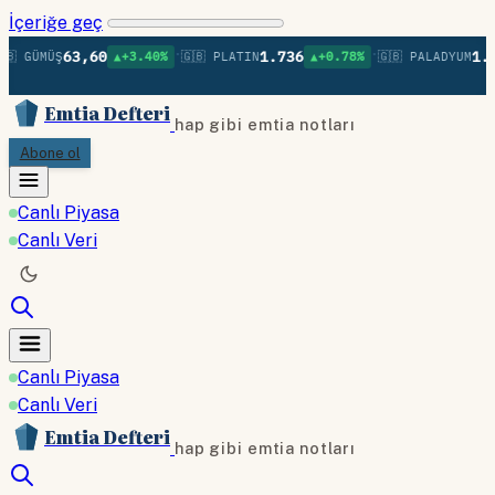
İçeriğe geç
•
•
63,60
1.736
1.37
 GÜMÜŞ
▲+3.40%
🇬🇧 PLATIN
▲+0.78%
🇬🇧 PALADYUM
Emtia Defteri
hap gibi emtia notları
Abone ol
Canlı Piyasa
Canlı Veri
Canlı Piyasa
Canlı Veri
Emtia Defteri
hap gibi emtia notları