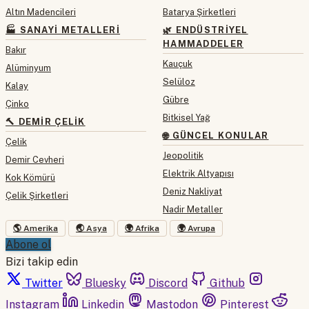
Altın Madencileri
Batarya Şirketleri
🏭 SANAYI METALLERI
🌿 ENDÜSTRIYEL
HAMMADDELER
Bakır
Kauçuk
Alüminyum
Selüloz
Kalay
Gübre
Çinko
Bitkisel Yağ
🔨 DEMIR ÇELIK
🌐 GÜNCEL KONULAR
Çelik
Jeopolitik
Demir Cevheri
Elektrik Altyapısı
Kok Kömürü
Deniz Nakliyat
Çelik Şirketleri
Nadir Metaller
🌎 Amerika
🌏 Asya
🌍 Afrika
🌍 Avrupa
Abone ol
Bizi takip edin
Twitter
Bluesky
Discord
Github
Instagram
Linkedin
Mastodon
Pinterest