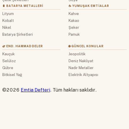
🔋 BATARYA METALLERI
☕ YUMUŞAK EMTIALAR
Lityum
Kahve
Kobalt
Kakao
Nikel
Şeker
Batarya Şirketleri
Pamuk
🌿 END. HAMMADDELER
🌐 GÜNCEL KONULAR
Kauçuk
Jeopolitik
Selüloz
Deniz Nakliyat
Gübre
Nadir Metaller
Bitkisel Yağ
Elektrik Altyapısı
©2026
Emtia Defteri
. Tüm hakları saklıdır.