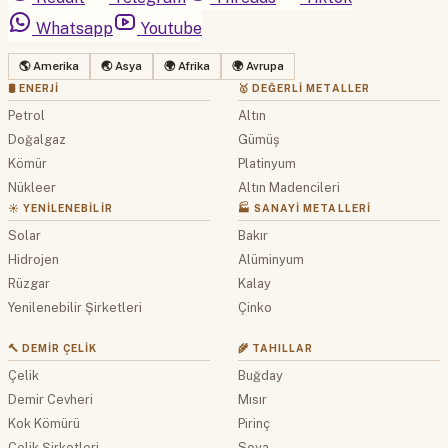
Whatsapp
Youtube
🌎 Amerika
🌏 Asya
🌍 Afrika
🌍 Avrupa
🛢 ENERJI
🥇 DEĞERLI METALLER
Petrol
Altın
Doğalgaz
Gümüş
Kömür
Platinyum
Nükleer
Altın Madencileri
☀️ YENILENEBILIR
🏭 SANAYI METALLERI
Solar
Bakır
Hidrojen
Alüminyum
Rüzgar
Kalay
Yenilenebilir Şirketleri
Çinko
🔨 DEMIR ÇELIK
🌾 TAHILLAR
Çelik
Buğday
Demir Cevheri
Mısır
Kok Kömürü
Pirinç
Çelik Şirketleri
Soya