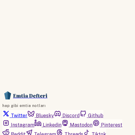
Hesabınız yoksa lütfen abone olun.
Hemen Abone Ol
Hesabınız var mı?
Giriş
Emtia Defteri
hap gibi emtia notları
Twitter
Bluesky
Discord
Github
Instagram
Linkedin
Mastodon
Pinterest
Reddit
Telegram
Threads
Tiktok