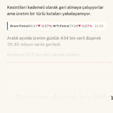
Kesintileri kademeli olarak geri almaya çalışıyorlar
ama üretim bir türlü kotaları yakalayamıyor.
Brent Petrol
82,27
▼-0.27%
WTI Petrol
77,08
▼-0.27%
21.55
Aralık ayında üretim günlük 434 bin varil düşerek
35,82 milyon varile geriledi.
Kotaların 910 bin varil altında kaldılar.
Devamını okumak için lütfe
giriş yapın