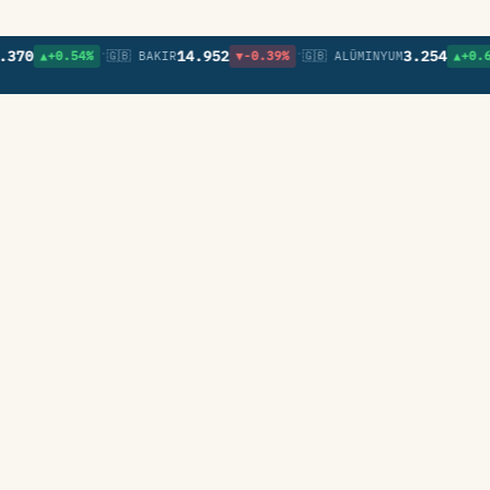
•
•
•
14.952
3.254
▲+0.54%
🇬🇧 BAKIR
▼-0.39%
🇬🇧 ALÜMINYUM
▲+0.67%