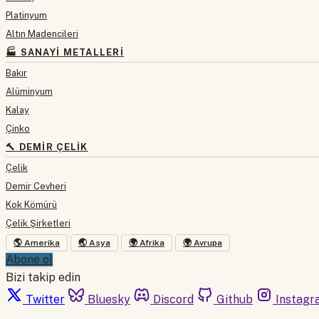
Platinyum
Altın Madencileri
🏭 SANAYI METALLERI
Bakır
Alüminyum
Kalay
Çinko
🔨 DEMIR ÇELIK
Çelik
Demir Cevheri
Kok Kömürü
Çelik Şirketleri
🌎 Amerika
🌏 Asya
🌍 Afrika
🌍 Avrupa
Abone ol
Bizi takip edin
Twitter
Bluesky
Discord
Github
Instagr