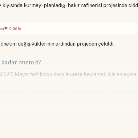
 kıyısında kurmayı planladığı bakır rafinerisi projesinde cidd
▼-0.39%
ton
 yönetim değişikliklerinin ardından projeden çekildi.
 kadar önemli?
 2025 Mayıs tatilinden önce inşaata başlamak için anlaşm
Devamını okumak için lütfen giriş