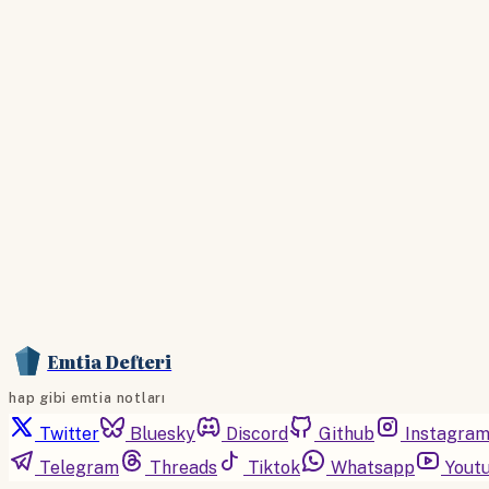
Emtia Defteri
hap gibi emtia notları
Twitter
Bluesky
Discord
Github
Instagra
Telegram
Threads
Tiktok
Whatsapp
Yout