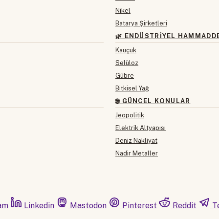
Nikel
Batarya Şirketleri
🌿 ENDÜSTRIYEL HAMMADD
Kauçuk
Selüloz
Gübre
Bitkisel Yağ
🌐 GÜNCEL KONULAR
Jeopolitik
Elektrik Altyapısı
Deniz Nakliyat
Nadir Metaller
am
Linkedin
Mastodon
Pinterest
Reddit
T