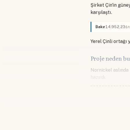
Şirket Çin'in güney
karşılaştı.
Bakır
14.952,23
$/
Yerel Çinli ortağı
Proje neden bu
Nornickel aslında
hazırdı.