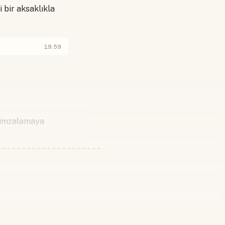
i bir aksaklıkla
19.59
a imzalamaya
 yapın