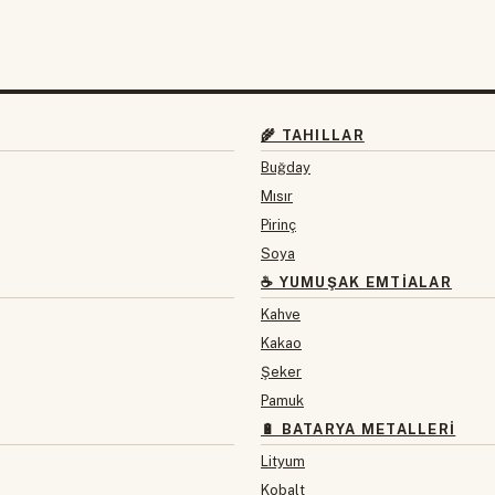
🌾 TAHILLAR
Buğday
Mısır
Pirinç
Soya
☕ YUMUŞAK EMTIALAR
Kahve
Kakao
Şeker
Pamuk
🔋 BATARYA METALLERI
Lityum
Kobalt