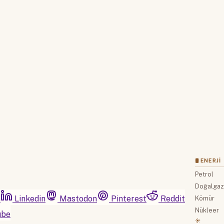
Hesabınız yoksa lütfen abone olun.
Hemen Abone Ol
Hesabınız var mı?
Giriş
🛢 ENERJI
Petrol
Doğalga
m
Linkedin
Mastodon
Pinterest
Reddit
Kömür
Nükleer
ube
☀️