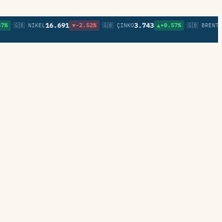
•
•
16.691
3.743
83,0
🇬🇧 NIKEL
▼-2.52%
🇬🇧 ÇINKO
▲+0.57%
🇬🇧 BRENT