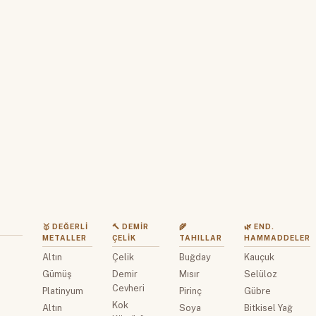
🥇 DEĞERLI
🔨 DEMIR
🌾
🌿 END.
METALLER
ÇELIK
TAHILLAR
HAMMADDELER
Altın
Çelik
Buğday
Kauçuk
z
Gümüş
Demir
Mısır
Selüloz
Cevheri
Platinyum
Pirinç
Gübre
Kok
Altın
Soya
Bitkisel Yağ