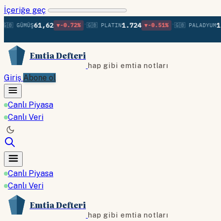
İçeriğe geç
•
•
61,62
1.724
1.370
 GÜMÜŞ
▼-0.72%
🇬🇧 PLATIN
▼-0.51%
🇬🇧 PALADYUM
Emtia Defteri
hap gibi emtia notları
Giriş
Abone ol
Canlı Piyasa
Canlı Veri
Canlı Piyasa
Canlı Veri
Emtia Defteri
hap gibi emtia notları