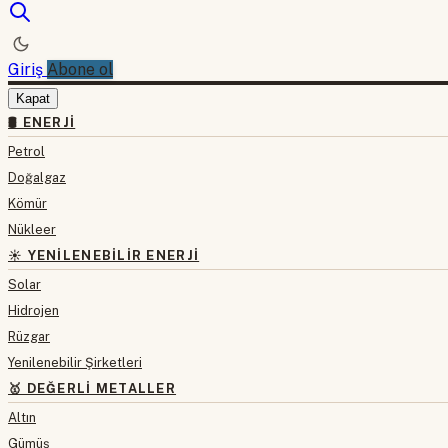
Giriş
Abone ol
Kapat
🛢 ENERJI
Petrol
Doğalgaz
Kömür
Nükleer
☀️ YENILENEBILIR ENERJI
Solar
Hidrojen
Rüzgar
Yenilenebilir Şirketleri
🥇 DEĞERLI METALLER
Altın
Gümüş