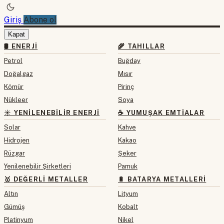
Giriş
Abone ol
Kapat
🛢 ENERJI
🌾 TAHILLAR
Petrol
Buğday
Doğalgaz
Mısır
Kömür
Pirinç
Nükleer
Soya
☀️ YENILENEBILIR ENERJI
☕ YUMUŞAK EMTIALAR
Solar
Kahve
Hidrojen
Kakao
Rüzgar
Şeker
Yenilenebilir Şirketleri
Pamuk
🥇 DEĞERLI METALLER
🔋 BATARYA METALLERI
Altın
Lityum
Gümüş
Kobalt
Platinyum
Nikel