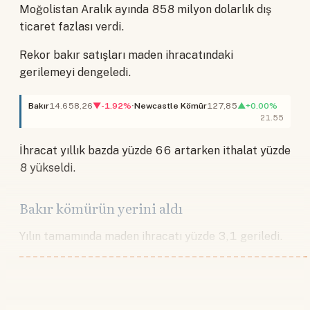
Moğolistan Aralık ayında 858 milyon dolarlık dış
ticaret fazlası verdi.
Rekor bakır satışları maden ihracatındaki
gerilemeyi dengeledi.
Bakır
14.658,26
▼-1.92%
Newcastle Kömür
127,85
▲+0.00%
21.55
İhracat yıllık bazda yüzde 66 artarken ithalat yüzde
8 yükseldi.
Bakır kömürün yerini aldı
Yılın tamamında maden ihracatı yüzde 3,1 geriledi.