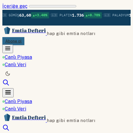
İçeriğe geç
•
•
63,60
1.736
1.3
🇧 GÜMÜŞ
▲+3.40%
🇬🇧 PLATIN
▲+0.78%
🇬🇧 PALADYUM
Emtia Defteri
hap gibi emtia notları
Abone ol
Canlı Piyasa
Canlı Veri
Canlı Piyasa
Canlı Veri
Emtia Defteri
hap gibi emtia notları