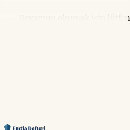
Devamını okumak için lütfe
giriş yapın
Hesabınız yoksa lütfen abone olun.
Hemen Abone Ol
Hesabınız var mı?
Giriş
Emtia Defteri