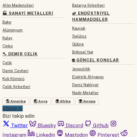
Altın Madencileri
Batarya Şirketleri
🏭 SANAYI METALLERI
🌿 ENDÜSTRIYEL
HAMMADDELER
Bakır
Kauçuk
Alüminyum
Selüloz
Kalay
Gübre
Çinko
Bitkisel Yağ
🔨 DEMIR ÇELIK
🌐 GÜNCEL KONULAR
Çelik
Jeopolitik
Demir Cevheri
Elektrik Altyapısı
Kok Kömürü
Deniz Nakliyat
Çelik Şirketleri
Nadir Metaller
🌎 Amerika
🌏 Asya
🌍 Afrika
🌍 Avrupa
Abone ol
Bizi takip edin
Twitter
Bluesky
Discord
Github
Instagram
Linkedin
Mastodon
Pinterest