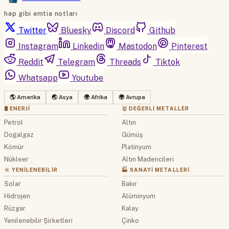
hap gibi emtia notları
Twitter
Bluesky
Discord
Github
Instagram
Linkedin
Mastodon
Pinterest
Reddit
Telegram
Threads
Tiktok
Whatsapp
Youtube
🌎 Amerika
🌏 Asya
🌍 Afrika
🌍 Avrupa
🛢 ENERJI
🥇 DEĞERLI METALLER
Petrol
Altın
Doğalgaz
Gümüş
Kömür
Platinyum
Nükleer
Altın Madencileri
☀️ YENILENEBILIR
🏭 SANAYI METALLERI
Solar
Bakır
Hidrojen
Alüminyum
Rüzgar
Kalay
Yenilenebilir Şirketleri
Çinko