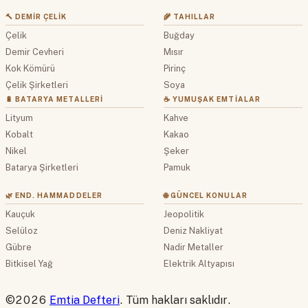
🔨 DEMIR ÇELIK
🌾 TAHILLAR
Çelik
Buğday
Demir Cevheri
Mısır
Kok Kömürü
Pirinç
Çelik Şirketleri
Soya
🔋 BATARYA METALLERI
☕ YUMUŞAK EMTIALAR
Lityum
Kahve
Kobalt
Kakao
Nikel
Şeker
Batarya Şirketleri
Pamuk
🌿 END. HAMMADDELER
🌐 GÜNCEL KONULAR
Kauçuk
Jeopolitik
Selüloz
Deniz Nakliyat
Gübre
Nadir Metaller
Bitkisel Yağ
Elektrik Altyapısı
©2026
Emtia Defteri
. Tüm hakları saklıdır.