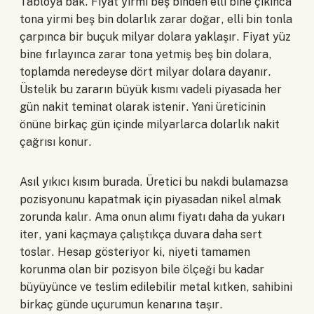
Tabloya bak. Fiyat yirmi beş binden elli bine çıkınca
tona yirmi beş bin dolarlık zarar doğar, elli bin tonla
çarpınca bir buçuk milyar dolara yaklaşır. Fiyat yüz
bine fırlayınca zarar tona yetmiş beş bin dolara,
toplamda neredeyse dört milyar dolara dayanır.
Üstelik bu zararın büyük kısmı vadeli piyasada her
gün nakit teminat olarak istenir. Yani üreticinin
önüne birkaç gün içinde milyarlarca dolarlık nakit
çağrısı konur.
Asıl yıkıcı kısım burada. Üretici bu nakdi bulamazsa
pozisyonunu kapatmak için piyasadan nikel almak
zorunda kalır. Ama onun alımı fiyatı daha da yukarı
iter, yani kaçmaya çalıştıkça duvara daha sert
toslar. Hesap gösteriyor ki, niyeti tamamen
korunma olan bir pozisyon bile ölçeği bu kadar
büyüyünce ve teslim edilebilir metal kıtken, sahibini
birkaç günde uçurumun kenarına taşır.