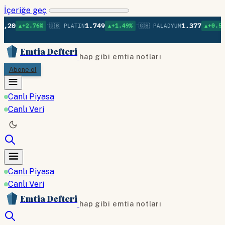
İçeriğe geç
•
•
•
1.749
1.377
.76%
🇬🇧 PLATIN
▲+1.49%
🇬🇧 PALADYUM
▲+0.57%
🇬🇧 B
Emtia Defteri
hap gibi emtia notları
Abone ol
Canlı Piyasa
Canlı Veri
Canlı Piyasa
Canlı Veri
Emtia Defteri
hap gibi emtia notları