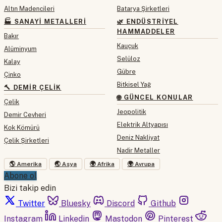
Altın Madencileri
Batarya Şirketleri
🏭 SANAYI METALLERI
🌿 ENDÜSTRIYEL
HAMMADDELER
Bakır
Kauçuk
Alüminyum
Selüloz
Kalay
Gübre
Çinko
Bitkisel Yağ
🔨 DEMIR ÇELIK
🌐 GÜNCEL KONULAR
Çelik
Jeopolitik
Demir Cevheri
Elektrik Altyapısı
Kok Kömürü
Deniz Nakliyat
Çelik Şirketleri
Nadir Metaller
🌎 Amerika
🌏 Asya
🌍 Afrika
🌍 Avrupa
Abone ol
Bizi takip edin
Twitter
Bluesky
Discord
Github
Instagram
Linkedin
Mastodon
Pinterest