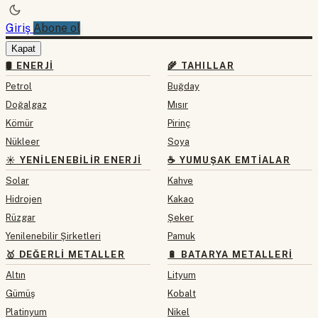
Giriş
Abone ol
Kapat
🛢 ENERJI
🌾 TAHILLAR
Petrol
Buğday
Doğalgaz
Mısır
Kömür
Pirinç
Nükleer
Soya
☀️ YENILENEBILIR ENERJI
☕ YUMUŞAK EMTIALAR
Solar
Kahve
Hidrojen
Kakao
Rüzgar
Şeker
Yenilenebilir Şirketleri
Pamuk
🥇 DEĞERLI METALLER
🔋 BATARYA METALLERI
Altın
Lityum
Gümüş
Kobalt
Platinyum
Nikel