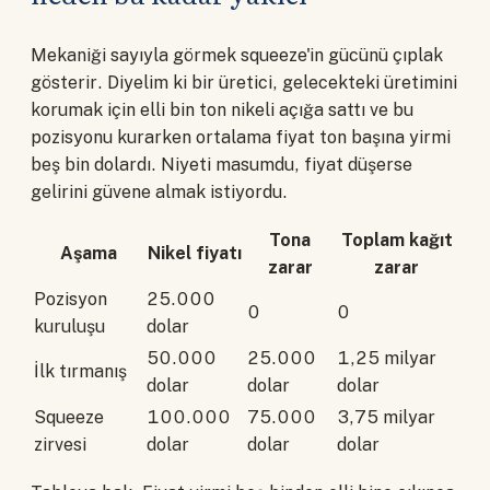
Mekaniği sayıyla görmek squeeze'in gücünü çıplak
gösterir. Diyelim ki bir üretici, gelecekteki üretimini
korumak için elli bin ton nikeli açığa sattı ve bu
pozisyonu kurarken ortalama fiyat ton başına yirmi
beş bin dolardı. Niyeti masumdu, fiyat düşerse
gelirini güvene almak istiyordu.
Tona
Toplam kağıt
Aşama
Nikel fiyatı
zarar
zarar
Pozisyon
25.000
0
0
kuruluşu
dolar
50.000
25.000
1,25 milyar
İlk tırmanış
dolar
dolar
dolar
Squeeze
100.000
75.000
3,75 milyar
zirvesi
dolar
dolar
dolar