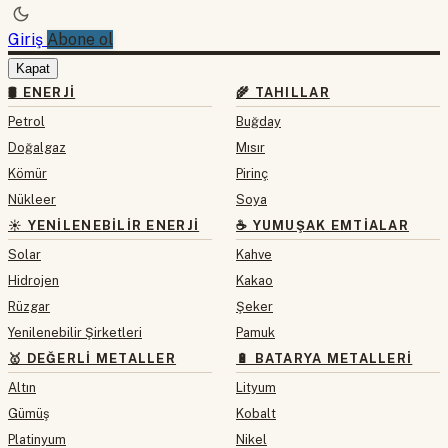
Giriş
Abone ol
Kapat
🛢 ENERJI
🌾 TAHILLAR
Petrol
Buğday
Doğalgaz
Mısır
Kömür
Pirinç
Nükleer
Soya
☀️ YENILENEBILIR ENERJI
☕ YUMUŞAK EMTIALAR
Solar
Kahve
Hidrojen
Kakao
Rüzgar
Şeker
Yenilenebilir Şirketleri
Pamuk
🥇 DEĞERLI METALLER
🔋 BATARYA METALLERI
Altın
Lityum
Gümüş
Kobalt
Platinyum
Nikel