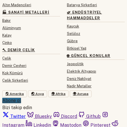
Altın Madencileri
Batarya Şirketleri
🏭 SANAYI METALLERI
🌿 ENDÜSTRIYEL
HAMMADDELER
Bakır
Kauçuk
Alüminyum
Selüloz
Kalay
Gübre
Çinko
Bitkisel Yağ
🔨 DEMIR ÇELIK
🌐 GÜNCEL KONULAR
Çelik
Jeopolitik
Demir Cevheri
Elektrik Altyapısı
Kok Kömürü
Deniz Nakliyat
Çelik Şirketleri
Nadir Metaller
🌎 Amerika
🌏 Asya
🌍 Afrika
🌍 Avrupa
Abone ol
Bizi takip edin
Twitter
Bluesky
Discord
Github
Instagram
Linkedin
Mastodon
Pinterest