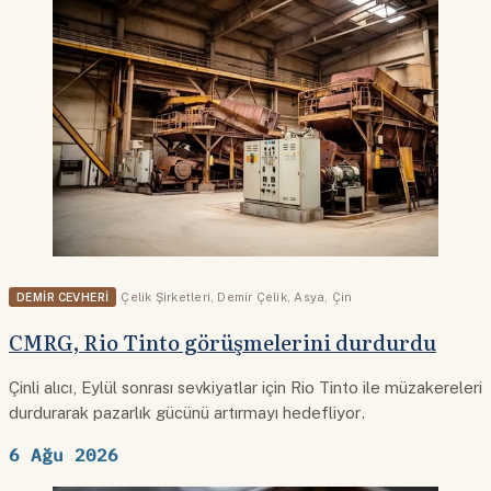
DEMIR CEVHERI
Çelik Şirketleri
,
Demir Çelik
,
Asya
,
Çin
CMRG, Rio Tinto görüşmelerini durdurdu
Çinli alıcı, Eylül sonrası sevkiyatlar için Rio Tinto ile müzakereleri
durdurarak pazarlık gücünü artırmayı hedefliyor.
6 Ağu 2026