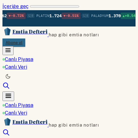
İçeriğe geç
•
•
•
1.724
1.370
2%
🇬🇧 PLATIN
▼-0.51%
🇬🇧 PALADYUM
▲+0.54%
🇬🇧 BAK
Emtia Defteri
hap gibi emtia notları
Abone ol
Canlı Piyasa
Canlı Veri
Canlı Piyasa
Canlı Veri
Emtia Defteri
hap gibi emtia notları