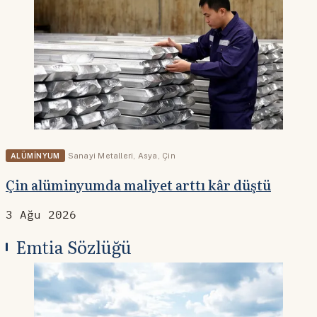
ALÜMINYUM
Sanayi Metalleri
,
Asya
,
Çin
Çin alüminyumda maliyet arttı kâr düştü
3 Ağu 2026
Emtia Sözlüğü