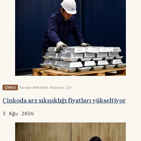
ÇINKO
Sanayi Metalleri
,
Küresel
,
Çin
Çinkoda arz sıkışıklığı fiyatları yükseltiyor
3 Ağu 2026