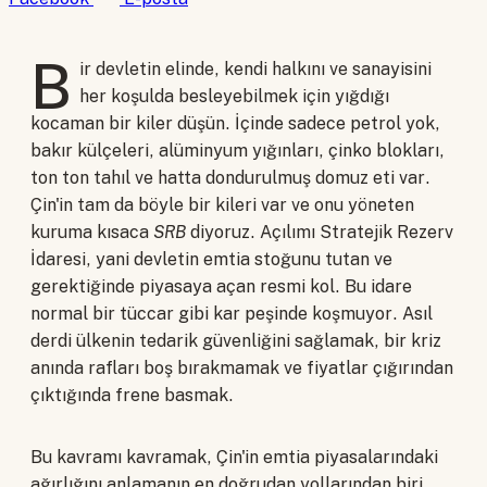
B
ir devletin elinde, kendi halkını ve sanayisini
her koşulda besleyebilmek için yığdığı
kocaman bir kiler düşün. İçinde sadece petrol yok,
bakır külçeleri, alüminyum yığınları, çinko blokları,
ton ton tahıl ve hatta dondurulmuş domuz eti var.
Çin'in tam da böyle bir kileri var ve onu yöneten
kuruma kısaca
SRB
diyoruz. Açılımı Stratejik Rezerv
İdaresi, yani devletin emtia stoğunu tutan ve
gerektiğinde piyasaya açan resmi kol. Bu idare
normal bir tüccar gibi kar peşinde koşmuyor. Asıl
derdi ülkenin tedarik güvenliğini sağlamak, bir kriz
anında rafları boş bırakmamak ve fiyatlar çığırından
çıktığında frene basmak.
Bu kavramı kavramak, Çin'in emtia piyasalarındaki
ağırlığını anlamanın en doğrudan yollarından biri.