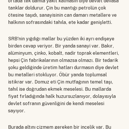
ortada tek damla yakıt kalmasın diye devlet devasa
tanklar doldurur. Çin bu mantığı petrolün çok
ötesine taşıdı, sanayisinin can damarı metallere ve
halkının sofrasındaki tahıla, ete kadar genişletti.
SRB'nin yığdığı mallar bu yüzden iki ayrı endişeye
birden cevap veriyor. Bir yanda sanayi var. Bakır,
alüminyum, çinko, kobalt, nadir toprak elementleri,
hepsi Çin fabrikalarının olmazsa olmazı. Bir tedarik
şoku geldiğinde üretim hatları durmasın diye devlet
bu metalleri stokluyor. Öbür yanda toplumsal
istikrar var. Domuz eti Çin mutfağının temel taşı,
tahıl ise doğrudan ekmek meselesi. Bu mallarda
fiyat fırladığında halk huzursuzlanıyor, dolayısıyla
devlet sofranın güvenliğini de kendi meselesi
sayıyor.
Burada altını çizmem gereken bir incelik var. Bu