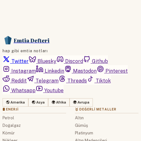
Emtia Defteri
hap gibi emtia notları
Twitter
Bluesky
Discord
Github
Instagram
Linkedin
Mastodon
Pinterest
Reddit
Telegram
Threads
Tiktok
Whatsapp
Youtube
🌎 Amerika
🌏 Asya
🌍 Afrika
🌍 Avrupa
🛢 ENERJI
🥇 DEĞERLI METALLER
Petrol
Altın
Doğalgaz
Gümüş
Kömür
Platinyum
Nükleer
Altın Madencileri