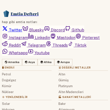
Emtia Defteri
hap gibi emtia notları
Twitter
Bluesky
Discord
Github
Instagram
Linkedin
Mastodon
Pinterest
Reddit
Telegram
Threads
Tiktok
Whatsapp
Youtube
🌎 Amerika
🌏 Asya
🌍 Afrika
🌍 Avrupa
🛢 ENERJI
🥇 DEĞERLI METALLER
Petrol
Altın
Doğalgaz
Gümüş
Kömür
Platinyum
Nükleer
Altın Madencileri
☀️ YENILENEBILIR
🏭 SANAYI METALLERI
Solar
Bakır
Hidrojen
Alüminyum