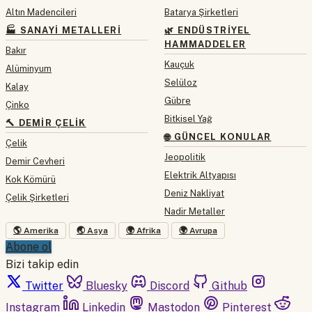
Altın Madencileri
Batarya Şirketleri
🏭 SANAYI METALLERI
🌿 ENDÜSTRIYEL
HAMMADDELER
Bakır
Kauçuk
Alüminyum
Selüloz
Kalay
Gübre
Çinko
Bitkisel Yağ
🔨 DEMIR ÇELIK
🌐 GÜNCEL KONULAR
Çelik
Jeopolitik
Demir Cevheri
Elektrik Altyapısı
Kok Kömürü
Deniz Nakliyat
Çelik Şirketleri
Nadir Metaller
🌎 Amerika
🌏 Asya
🌍 Afrika
🌍 Avrupa
Abone ol
Bizi takip edin
Twitter
Bluesky
Discord
Github
Instagram
Linkedin
Mastodon
Pinterest