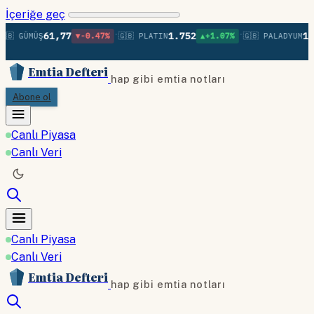
İçeriğe geç
•
•
61,77
1.752
1.3
🇧 GÜMÜŞ
▼-0.47%
🇬🇧 PLATIN
▲+1.07%
🇬🇧 PALADYUM
Emtia Defteri
hap gibi emtia notları
Abone ol
Canlı Piyasa
Canlı Veri
Canlı Piyasa
Canlı Veri
Emtia Defteri
hap gibi emtia notları