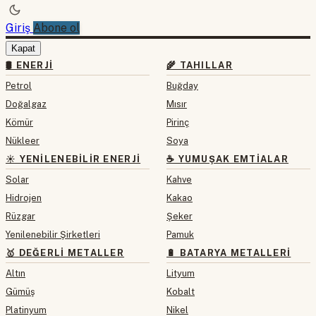
Giriş
Abone ol
Kapat
🛢 ENERJI
🌾 TAHILLAR
Petrol
Buğday
Doğalgaz
Mısır
Kömür
Pirinç
Nükleer
Soya
☀️ YENILENEBILIR ENERJI
☕ YUMUŞAK EMTIALAR
Solar
Kahve
Hidrojen
Kakao
Rüzgar
Şeker
Yenilenebilir Şirketleri
Pamuk
🥇 DEĞERLI METALLER
🔋 BATARYA METALLERI
Altın
Lityum
Gümüş
Kobalt
Platinyum
Nikel