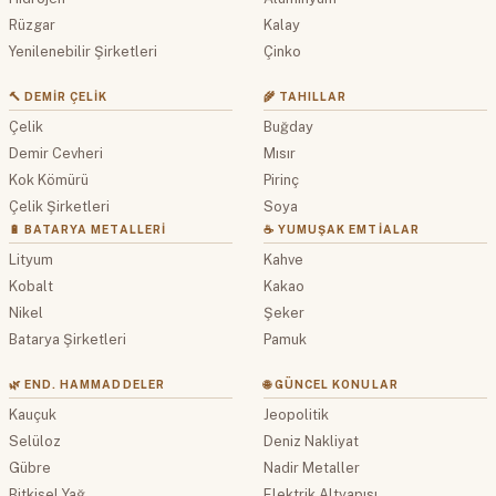
Rüzgar
Kalay
Yenilenebilir Şirketleri
Çinko
🔨 DEMIR ÇELIK
🌾 TAHILLAR
Çelik
Buğday
Demir Cevheri
Mısır
Kok Kömürü
Pirinç
Çelik Şirketleri
Soya
🔋 BATARYA METALLERI
☕ YUMUŞAK EMTIALAR
Lityum
Kahve
Kobalt
Kakao
Nikel
Şeker
Batarya Şirketleri
Pamuk
🌿 END. HAMMADDELER
🌐 GÜNCEL KONULAR
Kauçuk
Jeopolitik
Selüloz
Deniz Nakliyat
Gübre
Nadir Metaller
Bitkisel Yağ
Elektrik Altyapısı