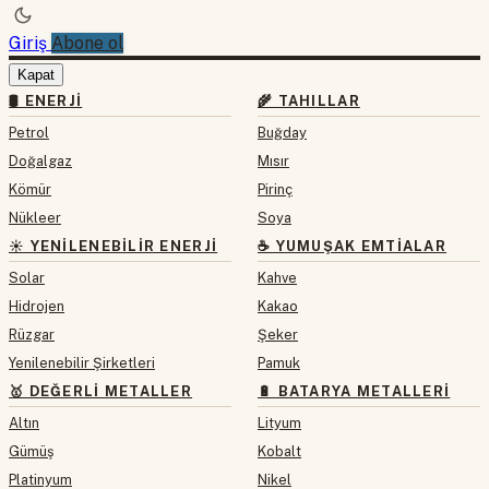
Giriş
Abone ol
Kapat
🛢 ENERJI
🌾 TAHILLAR
Petrol
Buğday
Doğalgaz
Mısır
Kömür
Pirinç
Nükleer
Soya
☀️ YENILENEBILIR ENERJI
☕ YUMUŞAK EMTIALAR
Solar
Kahve
Hidrojen
Kakao
Rüzgar
Şeker
Yenilenebilir Şirketleri
Pamuk
🥇 DEĞERLI METALLER
🔋 BATARYA METALLERI
Altın
Lityum
Gümüş
Kobalt
Platinyum
Nikel