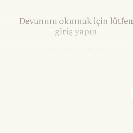
Devamını okumak için lütfe
giriş yapın
Hesabınız yoksa lütfen abone olun.
Hemen Abone Ol
Hesabınız var mı?
Giriş
Brent Petrol
85,76
▲+2.65%
WTI Petrol
80,33
▲+2.75%
14.47