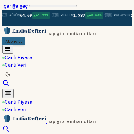
İçeriğe geç
•
•
64,69
1.737
1.
🇧 GÜMÜŞ
▲+1.72%
🇬🇧 PLATIN
▲+0.04%
🇬🇧 PALADYUM
Emtia Defteri
hap gibi emtia notları
Abone ol
Canlı Piyasa
Canlı Veri
Canlı Piyasa
Canlı Veri
Emtia Defteri
hap gibi emtia notları