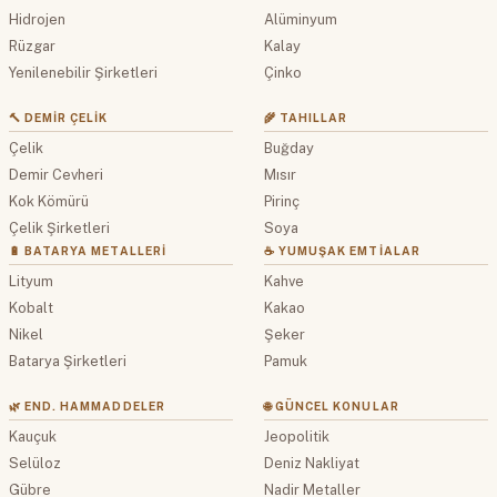
Hidrojen
Alüminyum
Rüzgar
Kalay
Yenilenebilir Şirketleri
Çinko
🔨 DEMIR ÇELIK
🌾 TAHILLAR
Çelik
Buğday
Demir Cevheri
Mısır
Kok Kömürü
Pirinç
Çelik Şirketleri
Soya
🔋 BATARYA METALLERI
☕ YUMUŞAK EMTIALAR
Lityum
Kahve
Kobalt
Kakao
Nikel
Şeker
Batarya Şirketleri
Pamuk
🌿 END. HAMMADDELER
🌐 GÜNCEL KONULAR
Kauçuk
Jeopolitik
Selüloz
Deniz Nakliyat
Gübre
Nadir Metaller