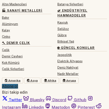
Altın Madencileri
Batarya Şirketleri
🏭 SANAYI METALLERI
🌿 ENDÜSTRIYEL
HAMMADDELER
Bakır
Kauçuk
Alüminyum
Selüloz
Kalay
Gübre
Çinko
Bitkisel Yağ
🔨 DEMIR ÇELIK
🌐 GÜNCEL KONULAR
Çelik
Jeopolitik
Demir Cevheri
Elektrik Altyapısı
Kok Kömürü
Deniz Nakliyat
Çelik Şirketleri
Nadir Metaller
🌎 Amerika
🌏 Asya
🌍 Afrika
🌍 Avrupa
Abone ol
Bizi takip edin
Twitter
Bluesky
Discord
Github
Instagram
Linkedin
Mastodon
Pinterest