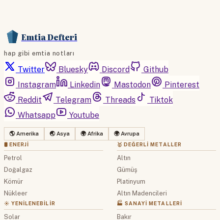
Emtia Defteri
hap gibi emtia notları
Twitter
Bluesky
Discord
Github
Instagram
Linkedin
Mastodon
Pinterest
Reddit
Telegram
Threads
Tiktok
Whatsapp
Youtube
🌎 Amerika
🌏 Asya
🌍 Afrika
🌍 Avrupa
🛢 ENERJI
🥇 DEĞERLI METALLER
Petrol
Altın
Doğalgaz
Gümüş
Kömür
Platinyum
Nükleer
Altın Madencileri
☀️ YENILENEBILIR
🏭 SANAYI METALLERI
Solar
Bakır