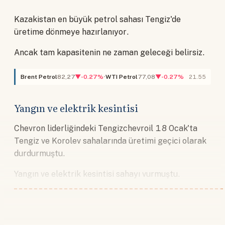
Kazakistan en büyük petrol sahası Tengiz'de
üretime dönmeye hazırlanıyor.
Ancak tam kapasitenin ne zaman geleceği belirsiz.
Brent Petrol
82,27
▼-0.27%
WTI Petrol
77,08
▼-0.27%
21.55
Yangın ve elektrik kesintisi
Chevron liderliğindeki Tengizchevroil 18 Ocak'ta
Tengiz ve Korolev sahalarında üretimi geçici olarak
durdurmuştu.
Yangın ve elektrik kesintisi sahayı vurmuştu.