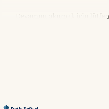
Devamını okumak için lütfe
giriş yapın
Hesabınız yoksa lütfen abone olun.
Hemen Abone Ol
Hesabınız var mı?
Giriş
Emtia Defteri