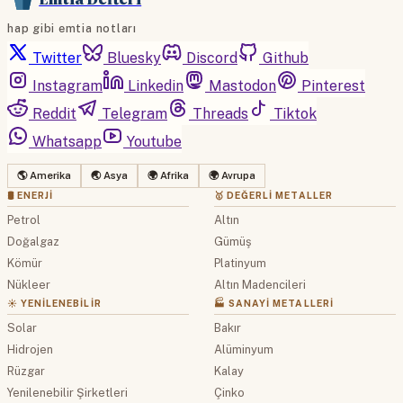
hap gibi emtia notları
Twitter
Bluesky
Discord
Github
Instagram
Linkedin
Mastodon
Pinterest
Reddit
Telegram
Threads
Tiktok
Whatsapp
Youtube
🌎 Amerika
🌏 Asya
🌍 Afrika
🌍 Avrupa
🛢 ENERJI
🥇 DEĞERLI METALLER
Petrol
Altın
Doğalgaz
Gümüş
Kömür
Platinyum
Nükleer
Altın Madencileri
☀️ YENILENEBILIR
🏭 SANAYI METALLERI
Solar
Bakır
Hidrojen
Alüminyum
Rüzgar
Kalay
Yenilenebilir Şirketleri
Çinko