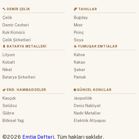
🔨 DEMIR ÇELIK
🌾 TAHILLAR
Çelik
Buğday
Demir Cevheri
Mısır
Kok Kömürü
Pirinç
Çelik Şirketleri
Soya
🔋 BATARYA METALLERI
☕ YUMUŞAK EMTIALAR
Lityum
Kahve
Kobalt
Kakao
Nikel
Şeker
Batarya Şirketleri
Pamuk
🌿 END. HAMMADDELER
🌐 GÜNCEL KONULAR
Kauçuk
Jeopolitik
Selüloz
Deniz Nakliyat
Gübre
Nadir Metaller
Bitkisel Yağ
Elektrik Altyapısı
©2026
Emtia Defteri
. Tüm hakları saklıdır.