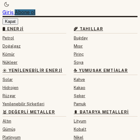
Giriş
Abone ol
Kapat
🛢 ENERJI
🌾 TAHILLAR
Petrol
Buğday
Doğalgaz
Mısır
Kömür
Pirinç
Nükleer
Soya
☀️ YENILENEBILIR ENERJI
☕ YUMUŞAK EMTIALAR
Solar
Kahve
Hidrojen
Kakao
Rüzgar
Şeker
Yenilenebilir Şirketleri
Pamuk
🥇 DEĞERLI METALLER
🔋 BATARYA METALLERI
Altın
Lityum
Gümüş
Kobalt
Platinyum
Nikel