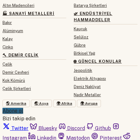
Altın Madencileri
Batarya Şirketleri
🏭 SANAYI METALLERI
🌿 ENDÜSTRIYEL
HAMMADDELER
Bakır
Kauçuk
Alüminyum
Selüloz
Kalay
Gübre
Çinko
Bitkisel Yağ
🔨 DEMIR ÇELIK
🌐 GÜNCEL KONULAR
Çelik
Jeopolitik
Demir Cevheri
Elektrik Altyapısı
Kok Kömürü
Deniz Nakliyat
Çelik Şirketleri
Nadir Metaller
🌎 Amerika
🌏 Asya
🌍 Afrika
🌍 Avrupa
Abone ol
Bizi takip edin
Twitter
Bluesky
Discord
Github
Instagram
Linkedin
Mastodon
Pinterest