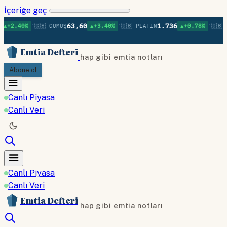
İçeriğe geç
•
•
•
63,60
1.736
+2.40%
🇬🇧 GÜMÜŞ
▲+3.40%
🇬🇧 PLATIN
▲+0.78%
🇬🇧 P
Emtia Defteri
hap gibi emtia notları
Abone ol
Canlı Piyasa
Canlı Veri
Canlı Piyasa
Canlı Veri
Emtia Defteri
hap gibi emtia notları