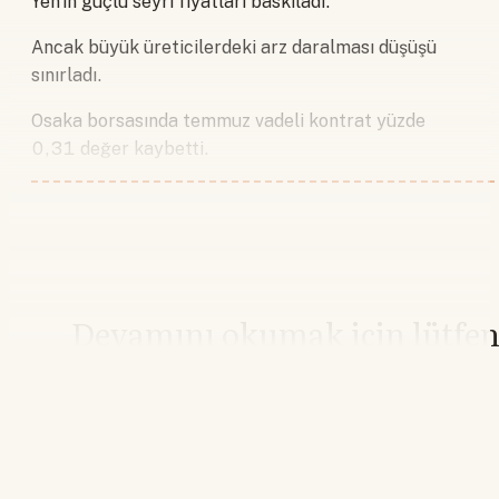
Yen'in güçlü seyri fiyatları baskıladı.
Ancak büyük üreticilerdeki arz daralması düşüşü
sınırladı.
Osaka borsasında temmuz vadeli kontrat yüzde
0,31 değer kaybetti.
Devamını okumak için lütfe
giriş yapın
Hesabınız yoksa lütfen abone olun.