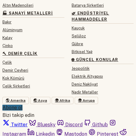
Altın Madencileri
Batarya Şirketleri
🏭 SANAYI METALLERI
🌿 ENDÜSTRIYEL
HAMMADDELER
Bakır
Kauçuk
Alüminyum
Selüloz
Kalay
Gübre
Çinko
Bitkisel Yağ
🔨 DEMIR ÇELIK
🌐 GÜNCEL KONULAR
Çelik
Jeopolitik
Demir Cevheri
Elektrik Altyapısı
Kok Kömürü
Deniz Nakliyat
Çelik Şirketleri
Nadir Metaller
🌎 Amerika
🌏 Asya
🌍 Afrika
🌍 Avrupa
Abone ol
Bizi takip edin
Twitter
Bluesky
Discord
Github
Instagram
Linkedin
Mastodon
Pinterest