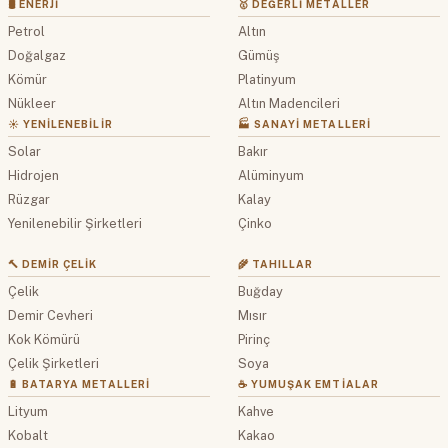
🛢 ENERJI
🥇 DEĞERLI METALLER
Petrol
Altın
Doğalgaz
Gümüş
Kömür
Platinyum
Nükleer
Altın Madencileri
☀️ YENILENEBILIR
🏭 SANAYI METALLERI
Solar
Bakır
Hidrojen
Alüminyum
Rüzgar
Kalay
Yenilenebilir Şirketleri
Çinko
🔨 DEMIR ÇELIK
🌾 TAHILLAR
Çelik
Buğday
Demir Cevheri
Mısır
Kok Kömürü
Pirinç
Çelik Şirketleri
Soya
🔋 BATARYA METALLERI
☕ YUMUŞAK EMTIALAR
Lityum
Kahve
Kobalt
Kakao