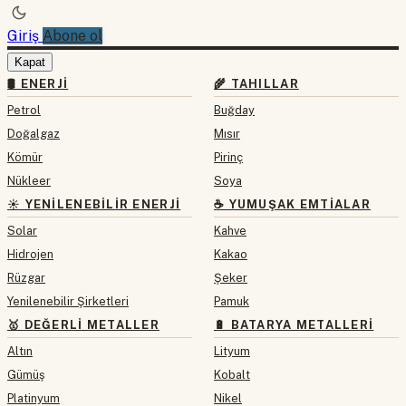
Giriş
Abone ol
Kapat
🛢 ENERJI
🌾 TAHILLAR
Petrol
Buğday
Doğalgaz
Mısır
Kömür
Pirinç
Nükleer
Soya
☀️ YENILENEBILIR ENERJI
☕ YUMUŞAK EMTIALAR
Solar
Kahve
Hidrojen
Kakao
Rüzgar
Şeker
Yenilenebilir Şirketleri
Pamuk
🥇 DEĞERLI METALLER
🔋 BATARYA METALLERI
Altın
Lityum
Gümüş
Kobalt
Platinyum
Nikel