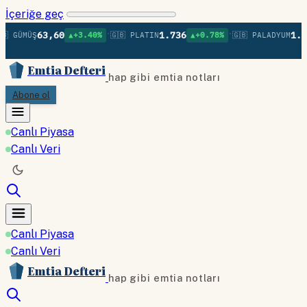
İçeriğe geç
•
•
63,60
1.736
1.37
 GÜMÜŞ
▲+3.40%
🇬🇧 PLATIN
▲+0.78%
🇬🇧 PALADYUM
Emtia Defteri
hap gibi emtia notları
Abone ol
Canlı Piyasa
Canlı Veri
Canlı Piyasa
Canlı Veri
Emtia Defteri
hap gibi emtia notları