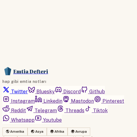
Hemen Abone Ol
Hesabınız var mı?
Giriş
Emtia Defteri
hap gibi emtia notları
Twitter
Bluesky
Discord
Github
Instagram
Linkedin
Mastodon
Pinterest
Reddit
Telegram
Threads
Tiktok
Whatsapp
Youtube
🌎 Amerika
🌏 Asya
🌍 Afrika
🌍 Avrupa