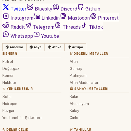
Twitter
Bluesky
Discord
Github
Instagram
Linkedin
Mastodon
Pinterest
Reddit
Telegram
Threads
Tiktok
Whatsapp
Youtube
🌎 Amerika
🌏 Asya
🌍 Afrika
🌍 Avrupa
🛢 ENERJI
🥇 DEĞERLI METALLER
Petrol
Altın
Doğalgaz
Gümüş
Kömür
Platinyum
Nükleer
Altın Madencileri
☀️ YENILENEBILIR
🏭 SANAYI METALLERI
Solar
Bakır
Hidrojen
Alüminyum
Rüzgar
Kalay
Yenilenebilir Şirketleri
Çinko
🔨 DEMIR ÇELIK
🌾 TAHILLAR