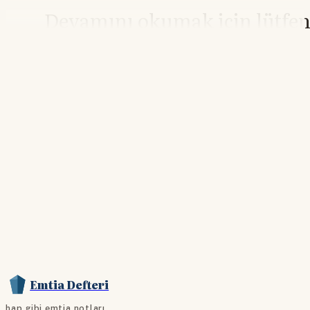
Devamını okumak için lütfe
giriş yapın
Hesabınız yoksa lütfen abone olun.
Hemen Abone Ol
Hesabınız var mı?
Giriş
Emtia Defteri
hap gibi emtia notları