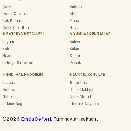
Çelik
Buğday
Demir Cevheri
Mısır
Kok Kömürü
Pirinç
Çelik Şirketleri
Soya
🔋 BATARYA METALLERI
☕ YUMUŞAK EMTIALAR
Lityum
Kahve
Kobalt
Kakao
Nikel
Şeker
Batarya Şirketleri
Pamuk
🌿 END. HAMMADDELER
🌐 GÜNCEL KONULAR
Kauçuk
Jeopolitik
Selüloz
Deniz Nakliyat
Gübre
Nadir Metaller
Bitkisel Yağ
Elektrik Altyapısı
©2026
Emtia Defteri
. Tüm hakları saklıdır.