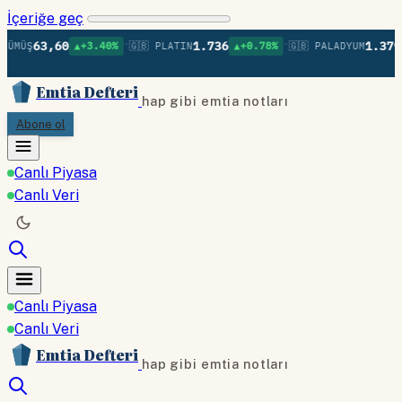
İçeriğe geç
•
•
63,60
1.736
1.379
ÜMÜŞ
▲+3.40%
🇬🇧 PLATIN
▲+0.78%
🇬🇧 PALADYUM
▲
Emtia Defteri
hap gibi emtia notları
Abone ol
Canlı Piyasa
Canlı Veri
Canlı Piyasa
Canlı Veri
Emtia Defteri
hap gibi emtia notları