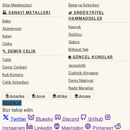
Altın Madencileri
Batarya Şirketleri
🏭 SANAYI METALLERI
🌿 ENDÜSTRIYEL
HAMMADDELER
Bakır
Kauçuk
Alüminyum
Selüloz
Kalay
Gübre
Çinko
Bitkisel Yağ
🔨 DEMIR ÇELIK
🌐 GÜNCEL KONULAR
Çelik
Jeopolitik
Demir Cevheri
Elektrik Altyapısı
Kok Kömürü
Deniz Nakliyat
Çelik Şirketleri
Nadir Metaller
🌎 Amerika
🌏 Asya
🌍 Afrika
🌍 Avrupa
Abone ol
Bizi takip edin
Twitter
Bluesky
Discord
Github
Instagram
Linkedin
Mastodon
Pinterest