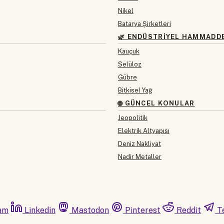
Nikel
Batarya Şirketleri
🌿 ENDÜSTRIYEL HAMMADD
Kauçuk
Selüloz
Gübre
Bitkisel Yağ
🌐 GÜNCEL KONULAR
Jeopolitik
Elektrik Altyapısı
Deniz Nakliyat
Nadir Metaller
am
Linkedin
Mastodon
Pinterest
Reddit
T