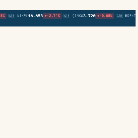
•
•
16.653
3.720
79,6
🇬🇧 NIKEL
▼-2.74%
🇬🇧 ÇINKO
▼-0.05%
🇬🇧 BRENT