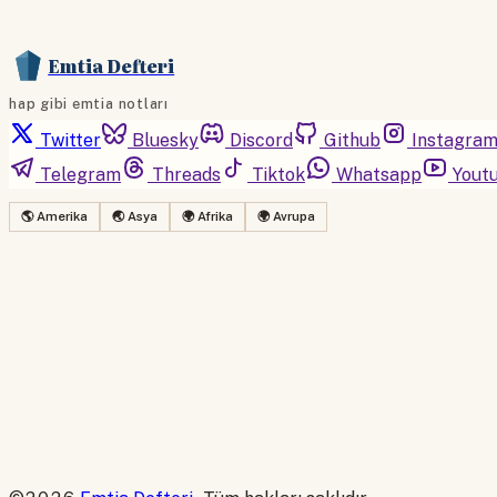
Emtia Defteri
hap gibi emtia notları
Twitter
Bluesky
Discord
Github
Instagra
Telegram
Threads
Tiktok
Whatsapp
Yout
🌎 Amerika
🌏 Asya
🌍 Afrika
🌍 Avrupa