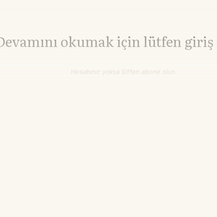
Devamını okumak için lütfen giriş
Hesabınız yoksa lütfen abone olun.
Hemen Abone Ol
Hesabınız var mı?
Giriş
Buğday
639,75
▼-0.39%
cent/buşel
08.05