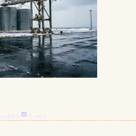
acebook
E-posta