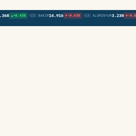
•
•
•
8
14.916
3.230
▲+0.43%
🇬🇧 BAKIR
▼-0.63%
🇬🇧 ALÜMINYUM
▼-0.05%