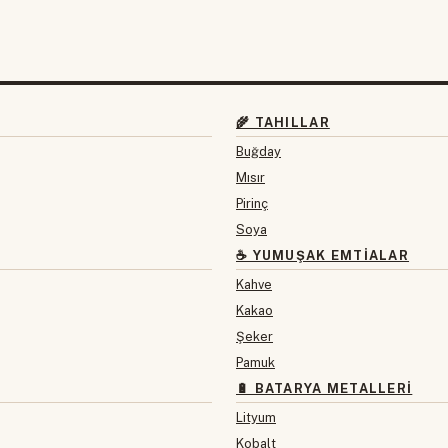
🌾 TAHILLAR
Buğday
Mısır
Pirinç
Soya
☕ YUMUŞAK EMTIALAR
Kahve
Kakao
Şeker
Pamuk
🔋 BATARYA METALLERI
Lityum
Kobalt