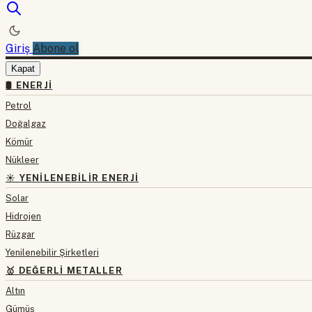
Giriş
Abone ol
Kapat
🛢 ENERJI
Petrol
Doğalgaz
Kömür
Nükleer
☀️ YENILENEBILIR ENERJI
Solar
Hidrojen
Rüzgar
Yenilenebilir Şirketleri
🥇 DEĞERLI METALLER
Altın
Gümüş