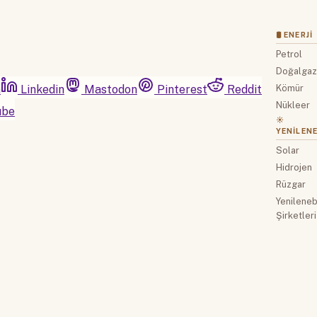
🛢 ENERJI
Petrol
Doğalga
m
Linkedin
Mastodon
Pinterest
Reddit
Kömür
Nükleer
ube
☀️
YENILENE
Solar
Hidrojen
Rüzgar
Yenilenebi
Şirketleri