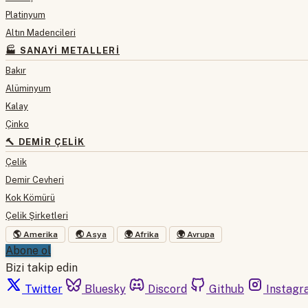
Platinyum
Altın Madencileri
🏭 SANAYI METALLERI
Bakır
Alüminyum
Kalay
Çinko
🔨 DEMIR ÇELIK
Çelik
Demir Cevheri
Kok Kömürü
Çelik Şirketleri
🌎 Amerika
🌏 Asya
🌍 Afrika
🌍 Avrupa
Abone ol
Bizi takip edin
Twitter
Bluesky
Discord
Github
Instagr