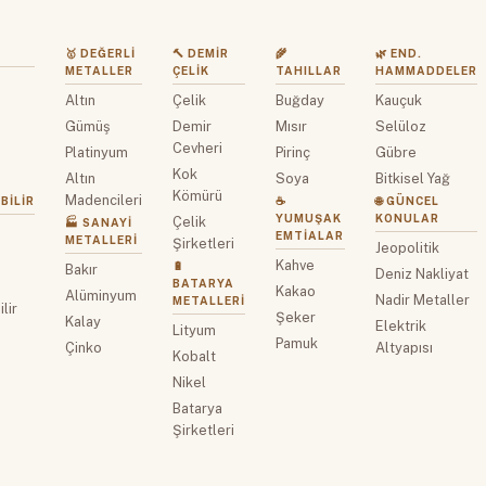
🥇 DEĞERLI
🔨 DEMIR
🌾
🌿 END.
METALLER
ÇELIK
TAHILLAR
HAMMADDELER
Altın
Çelik
Buğday
Kauçuk
z
Gümüş
Demir
Mısır
Selüloz
Cevheri
Platinyum
Pirinç
Gübre
Kok
Altın
Soya
Bitkisel Yağ
Kömürü
Madencileri
BILIR
☕
🌐 GÜNCEL
YUMUŞAK
KONULAR
Çelik
🏭 SANAYI
EMTIALAR
METALLERI
Şirketleri
Jeopolitik
Kahve
🔋
Bakır
Deniz Nakliyat
BATARYA
Kakao
Alüminyum
Nadir Metaller
METALLERI
lir
Şeker
Kalay
Elektrik
Lityum
Pamuk
Çinko
Altyapısı
Kobalt
Nikel
Batarya
Şirketleri