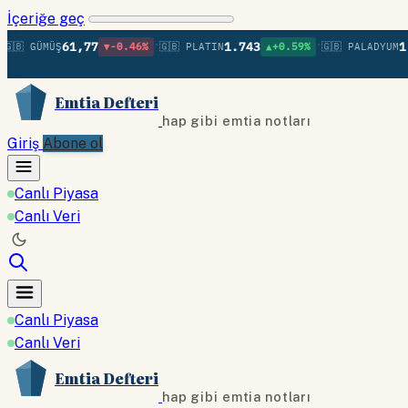
İçeriğe geç
•
•
61,77
1.743
1.36
 GÜMÜŞ
▼-0.46%
🇬🇧 PLATIN
▲+0.59%
🇬🇧 PALADYUM
Emtia Defteri
hap gibi emtia notları
Giriş
Abone ol
Canlı Piyasa
Canlı Veri
Canlı Piyasa
Canlı Veri
Emtia Defteri
hap gibi emtia notları