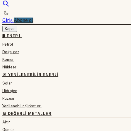
Giriş
Abone ol
Kapat
🛢 ENERJI
Petrol
Doğalgaz
Kömür
Nükleer
☀️ YENILENEBILIR ENERJI
Solar
Hidrojen
Rüzgar
Yenilenebilir Şirketleri
🥇 DEĞERLI METALLER
Altın
Gümüş