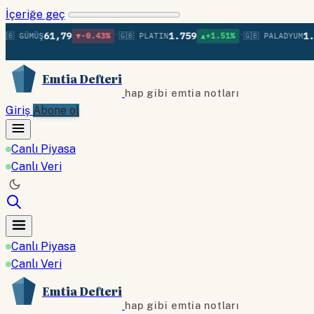
İçeriğe geç
•
•
61,79
1.759
1.385
 GÜMÜŞ
▼-0.43%
🇬🇧 PLATIN
▲+1.51%
🇬🇧 PALADYUM
Emtia Defteri
hap gibi emtia notları
Giriş
Abone ol
Canlı Piyasa
Canlı Veri
Canlı Piyasa
Canlı Veri
Emtia Defteri
hap gibi emtia notları