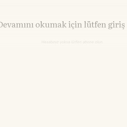
Devamını okumak için lütfen giriş
Hesabınız yoksa lütfen abone olun.
Hemen Abone Ol
Hesabınız var mı?
Giriş
Kahve
326,90
▲+0.86%
cent/lb
10.18