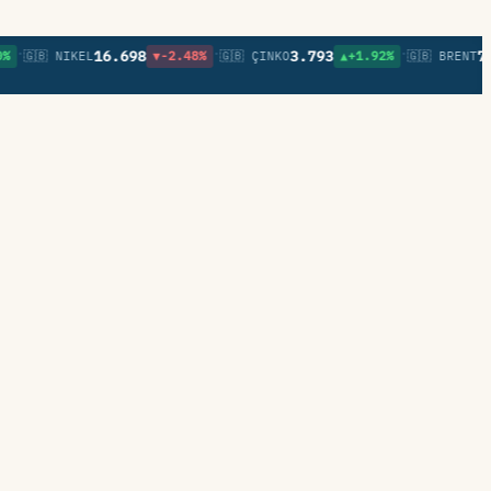
•
•
16.698
3.793
79,64
🇧 NIKEL
▼-2.48%
🇬🇧 ÇINKO
▲+1.92%
🇬🇧 BRENT