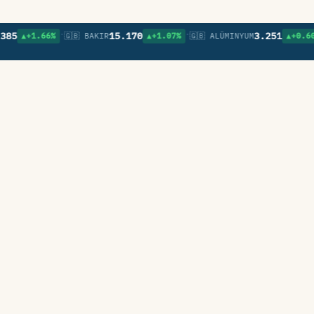
•
•
•
15.170
3.251
▲+1.66%
🇬🇧 BAKIR
▲+1.07%
🇬🇧 ALÜMINYUM
▲+0.60%
