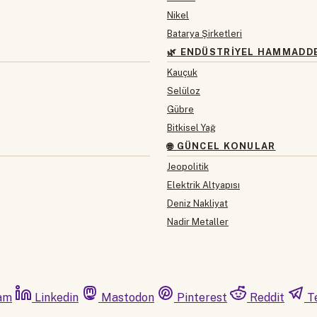
Nikel
Batarya Şirketleri
🌿 ENDÜSTRIYEL HAMMADD
Kauçuk
Selüloz
Gübre
Bitkisel Yağ
🌐 GÜNCEL KONULAR
Jeopolitik
Elektrik Altyapısı
Deniz Nakliyat
Nadir Metaller
am
Linkedin
Mastodon
Pinterest
Reddit
T