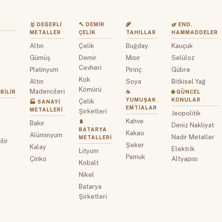
🥇 DEĞERLI
🔨 DEMIR
🌾
🌿 END.
METALLER
ÇELIK
TAHILLAR
HAMMADDELER
Altın
Çelik
Buğday
Kauçuk
z
Gümüş
Demir
Mısır
Selüloz
Cevheri
Platinyum
Pirinç
Gübre
Kok
Altın
Soya
Bitkisel Yağ
Kömürü
Madencileri
BILIR
☕
🌐 GÜNCEL
YUMUŞAK
KONULAR
Çelik
🏭 SANAYI
EMTIALAR
METALLERI
Şirketleri
Jeopolitik
Kahve
🔋
Bakır
Deniz Nakliyat
BATARYA
Kakao
Alüminyum
Nadir Metaller
METALLERI
lir
Şeker
Kalay
Elektrik
Lityum
Pamuk
Çinko
Altyapısı
Kobalt
Nikel
Batarya
Şirketleri