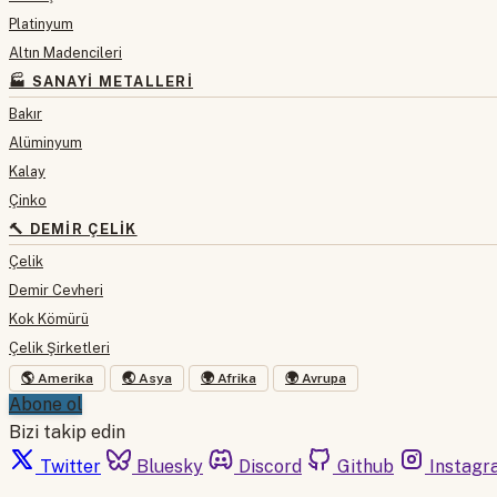
Platinyum
Altın Madencileri
🏭 SANAYI METALLERI
Bakır
Alüminyum
Kalay
Çinko
🔨 DEMIR ÇELIK
Çelik
Demir Cevheri
Kok Kömürü
Çelik Şirketleri
🌎 Amerika
🌏 Asya
🌍 Afrika
🌍 Avrupa
Abone ol
Bizi takip edin
Twitter
Bluesky
Discord
Github
Instagr