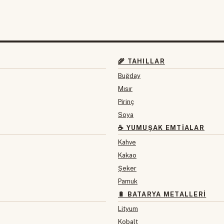
🌾 TAHILLAR
Buğday
Mısır
Pirinç
Soya
☕ YUMUŞAK EMTIALAR
Kahve
Kakao
Şeker
Pamuk
🔋 BATARYA METALLERI
Lityum
Kobalt