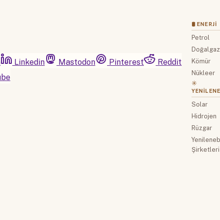
🛢 ENERJI
Petrol
Doğalga
m
Linkedin
Mastodon
Pinterest
Reddit
Kömür
Nükleer
ube
☀️
YENILENE
Solar
Hidrojen
Rüzgar
Yenilenebi
Şirketleri