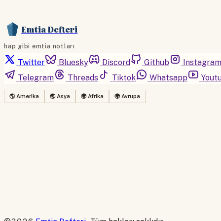
Emtia Defteri
hap gibi emtia notları
Twitter
Bluesky
Discord
Github
Instagra
Telegram
Threads
Tiktok
Whatsapp
Yout
🌎 Amerika
🌏 Asya
🌍 Afrika
🌍 Avrupa