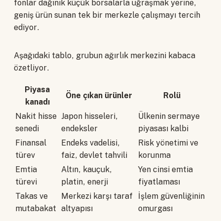
fonlar dağınık küçük borsalarla uğraşmak yerine,
geniş ürün sunan tek bir merkezle çalışmayı tercih
ediyor.
Aşağıdaki tablo, grubun ağırlık merkezini kabaca
özetliyor.
Piyasa
Öne çıkan ürünler
Rolü
kanadı
Nakit hisse
Japon hisseleri,
Ülkenin sermaye
senedi
endeksler
piyasası kalbi
Finansal
Endeks vadelisi,
Risk yönetimi ve
türev
faiz, devlet tahvili
korunma
Emtia
Altın, kauçuk,
Yen cinsi emtia
türevi
platin, enerji
fiyatlaması
Takas ve
Merkezi karşı taraf
İşlem güvenliğinin
mutabakat
altyapısı
omurgası