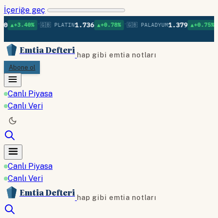
İçeriğe geç
•
•
•
1.736
1.379
%
🇬🇧 PLATIN
▲+0.78%
🇬🇧 PALADYUM
▲+0.75%
🇬🇧 BAKI
Emtia Defteri
hap gibi emtia notları
Abone ol
Canlı Piyasa
Canlı Veri
Canlı Piyasa
Canlı Veri
Emtia Defteri
hap gibi emtia notları