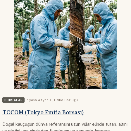
BORSALAR
Piyasa Altyapısı
,
Emtia Sözlüğü
TOCOM (Tokyo Emtia Borsası)
Doğal kauçuğun dünya referansını uzun yıllar elinde tutan, altını
ve platini yen cinsinden fiyatlayan ve sonunda Japonya