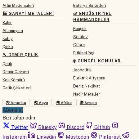
Altın Madencileri
Batarya Şirketleri
🏭 SANAYI METALLERI
🌿 ENDÜSTRIYEL
HAMMADDELER
Bakır
Kauçuk
Alüminyum
Selüloz
Kalay
Gübre
Çinko
Bitkisel Yağ
🔨 DEMIR ÇELIK
🌐 GÜNCEL KONULAR
Çelik
Jeopolitik
Demir Cevheri
Elektrik Altyapısı
Kok Kömürü
Deniz Nakliyat
Çelik Şirketleri
Nadir Metaller
🌎 Amerika
🌏 Asya
🌍 Afrika
🌍 Avrupa
Abone ol
Bizi takip edin
Twitter
Bluesky
Discord
Github
Instagram
Linkedin
Mastodon
Pinterest