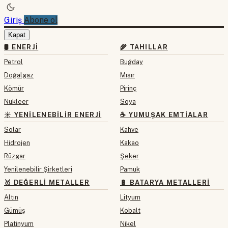
Giriş
Abone ol
Kapat
🛢 ENERJI
🌾 TAHILLAR
Petrol
Buğday
Doğalgaz
Mısır
Kömür
Pirinç
Nükleer
Soya
☀️ YENILENEBILIR ENERJI
☕ YUMUŞAK EMTIALAR
Solar
Kahve
Hidrojen
Kakao
Rüzgar
Şeker
Yenilenebilir Şirketleri
Pamuk
🥇 DEĞERLI METALLER
🔋 BATARYA METALLERI
Altın
Lityum
Gümüş
Kobalt
Platinyum
Nikel