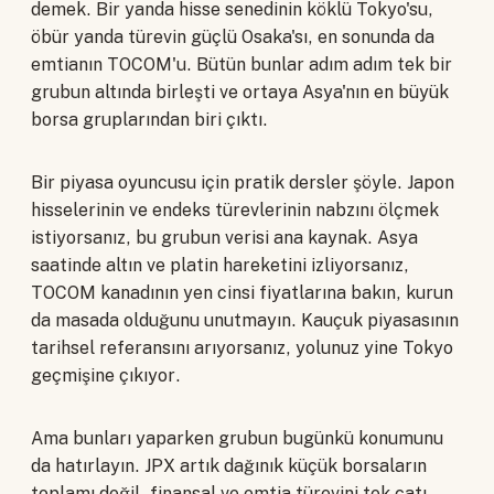
demek. Bir yanda hisse senedinin köklü Tokyo'su,
öbür yanda türevin güçlü Osaka'sı, en sonunda da
emtianın TOCOM'u. Bütün bunlar adım adım tek bir
grubun altında birleşti ve ortaya Asya'nın en büyük
borsa gruplarından biri çıktı.
Bir piyasa oyuncusu için pratik dersler şöyle. Japon
hisselerinin ve endeks türevlerinin nabzını ölçmek
istiyorsanız, bu grubun verisi ana kaynak. Asya
saatinde altın ve platin hareketini izliyorsanız,
TOCOM kanadının yen cinsi fiyatlarına bakın, kurun
da masada olduğunu unutmayın. Kauçuk piyasasının
tarihsel referansını arıyorsanız, yolunuz yine Tokyo
geçmişine çıkıyor.
Ama bunları yaparken grubun bugünkü konumunu
da hatırlayın. JPX artık dağınık küçük borsaların
toplamı değil, finansal ve emtia türevini tek çatı