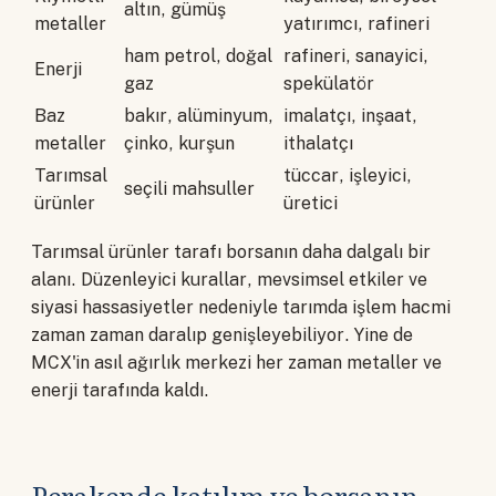
altın, gümüş
metaller
yatırımcı, rafineri
ham petrol, doğal
rafineri, sanayici,
Enerji
gaz
spekülatör
Baz
bakır, alüminyum,
imalatçı, inşaat,
metaller
çinko, kurşun
ithalatçı
Tarımsal
tüccar, işleyici,
seçili mahsuller
ürünler
üretici
Tarımsal ürünler tarafı borsanın daha dalgalı bir
alanı. Düzenleyici kurallar, mevsimsel etkiler ve
siyasi hassasiyetler nedeniyle tarımda işlem hacmi
zaman zaman daralıp genişleyebiliyor. Yine de
MCX'in asıl ağırlık merkezi her zaman metaller ve
enerji tarafında kaldı.
Perakende katılım ve borsanın