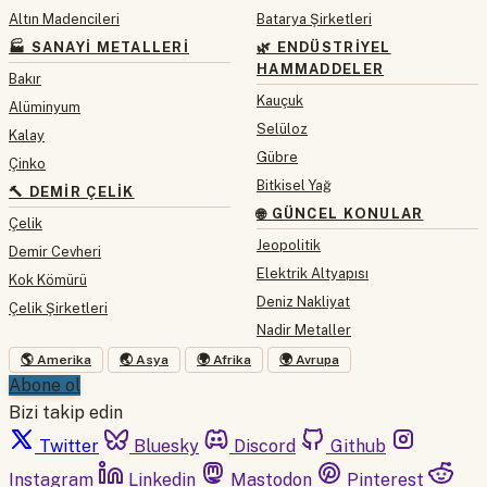
Altın Madencileri
Batarya Şirketleri
🏭 SANAYI METALLERI
🌿 ENDÜSTRIYEL
HAMMADDELER
Bakır
Kauçuk
Alüminyum
Selüloz
Kalay
Gübre
Çinko
Bitkisel Yağ
🔨 DEMIR ÇELIK
🌐 GÜNCEL KONULAR
Çelik
Jeopolitik
Demir Cevheri
Elektrik Altyapısı
Kok Kömürü
Deniz Nakliyat
Çelik Şirketleri
Nadir Metaller
🌎 Amerika
🌏 Asya
🌍 Afrika
🌍 Avrupa
Abone ol
Bizi takip edin
Twitter
Bluesky
Discord
Github
Instagram
Linkedin
Mastodon
Pinterest