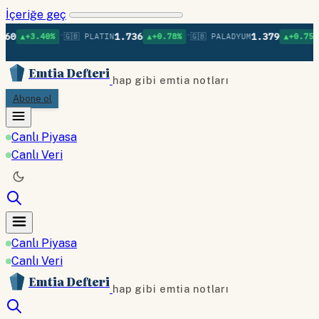
İçeriğe geç
•
•
•
1.736
1.379
40%
🇬🇧 PLATIN
▲+0.78%
🇬🇧 PALADYUM
▲+0.75%
🇬🇧 BA
Emtia Defteri
hap gibi emtia notları
Abone ol
Canlı Piyasa
Canlı Veri
Canlı Piyasa
Canlı Veri
Emtia Defteri
hap gibi emtia notları