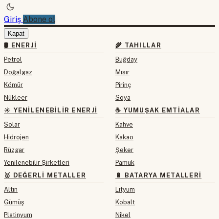
Giriş
Abone ol
Kapat
🛢 ENERJI
🌾 TAHILLAR
Petrol
Buğday
Doğalgaz
Mısır
Kömür
Pirinç
Nükleer
Soya
☀️ YENILENEBILIR ENERJI
☕ YUMUŞAK EMTIALAR
Solar
Kahve
Hidrojen
Kakao
Rüzgar
Şeker
Yenilenebilir Şirketleri
Pamuk
🥇 DEĞERLI METALLER
🔋 BATARYA METALLERI
Altın
Lityum
Gümüş
Kobalt
Platinyum
Nikel