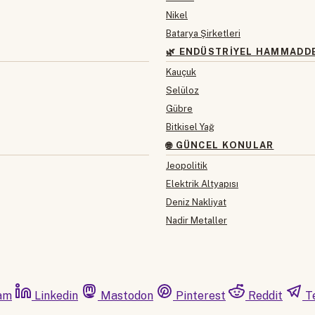
Nikel
Batarya Şirketleri
🌿 ENDÜSTRIYEL HAMMADD
Kauçuk
Selüloz
Gübre
Bitkisel Yağ
🌐 GÜNCEL KONULAR
Jeopolitik
Elektrik Altyapısı
Deniz Nakliyat
Nadir Metaller
am
Linkedin
Mastodon
Pinterest
Reddit
T