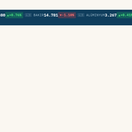
•
•
•
14.781
3.267
0.76%
🇬🇧 BAKIR
▼-1.10%
🇬🇧 ALÜMINYUM
▲+0.41%
🇬🇧