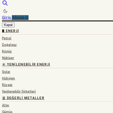
Giriş
Abone ol
Kapat
🛢 ENERJI
Petrol
Doğalgaz
Kömür
Nükleer
☀️ YENILENEBILIR ENERJI
Solar
Hidrojen
Rüzgar
Yenilenebilir Şirketleri
🥇 DEĞERLI METALLER
Altın
Gümüş