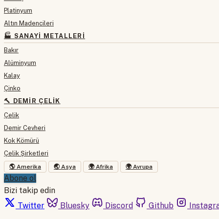
Platinyum
Altın Madencileri
🏭 SANAYI METALLERI
Bakır
Alüminyum
Kalay
Çinko
🔨 DEMIR ÇELIK
Çelik
Demir Cevheri
Kok Kömürü
Çelik Şirketleri
🌎 Amerika
🌏 Asya
🌍 Afrika
🌍 Avrupa
Abone ol
Bizi takip edin
Twitter
Bluesky
Discord
Github
Instagr