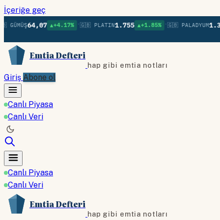
İçeriğe geç
•
•
64,07
1.755
1.380
MÜŞ
▲+4.17%
🇬🇧 PLATIN
▲+1.85%
🇬🇧 PALADYUM
▲+
Emtia Defteri
hap gibi emtia notları
Giriş
Abone ol
Canlı Piyasa
Canlı Veri
Canlı Piyasa
Canlı Veri
Emtia Defteri
hap gibi emtia notları