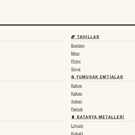
🌾 TAHILLAR
Buğday
Mısır
Pirinç
Soya
☕ YUMUŞAK EMTIALAR
Kahve
Kakao
Şeker
Pamuk
🔋 BATARYA METALLERI
Lityum
Kobalt