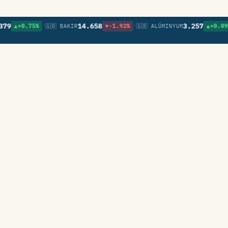
•
•
•
14.658
3.257
▲+0.75%
🇬🇧 BAKIR
▼-1.92%
🇬🇧 ALÜMINYUM
▲+0.09%
🇬