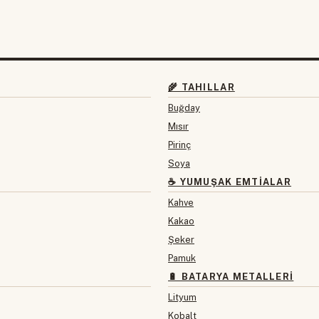
🌾 TAHILLAR
Buğday
Mısır
Pirinç
Soya
☕ YUMUŞAK EMTIALAR
Kahve
Kakao
Şeker
Pamuk
🔋 BATARYA METALLERI
Lityum
Kobalt