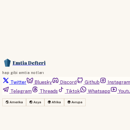
Emtia Defteri
hap gibi emtia notları
Twitter
Bluesky
Discord
Github
Instagra
Telegram
Threads
Tiktok
Whatsapp
Yout
🌎 Amerika
🌏 Asya
🌍 Afrika
🌍 Avrupa