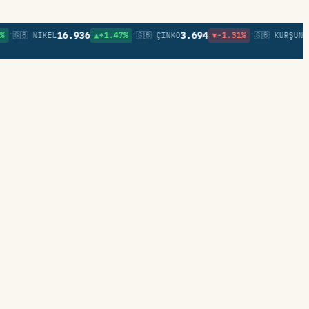
•
•
16.936
3.694
0,85
🇧 NIKEL
▲+1.47%
🇬🇧 ÇINKO
▼-1.31%
🇬🇧 KURŞUN