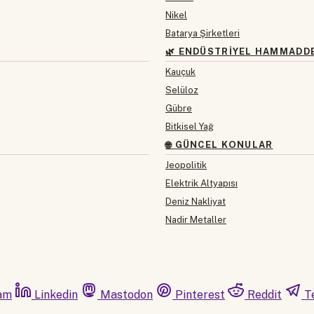
Nikel
Batarya Şirketleri
🌿 ENDÜSTRIYEL HAMMADD
Kauçuk
Selüloz
Gübre
Bitkisel Yağ
🌐 GÜNCEL KONULAR
Jeopolitik
Elektrik Altyapısı
Deniz Nakliyat
Nadir Metaller
am
Linkedin
Mastodon
Pinterest
Reddit
T