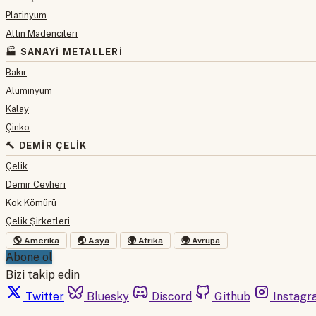
Platinyum
Altın Madencileri
🏭 SANAYI METALLERI
Bakır
Alüminyum
Kalay
Çinko
🔨 DEMIR ÇELIK
Çelik
Demir Cevheri
Kok Kömürü
Çelik Şirketleri
🌎 Amerika
🌏 Asya
🌍 Afrika
🌍 Avrupa
Abone ol
Bizi takip edin
Twitter
Bluesky
Discord
Github
Instagr