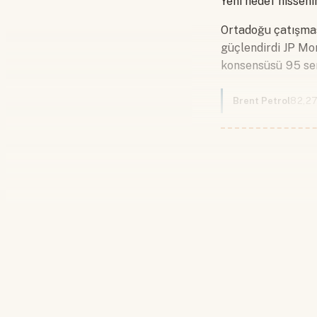
Yeni hedef hisseni
Ortadoğu çatışması
güçlendirdi JP Mo
konsensüsü 95 se
Brent Petrol
82,2