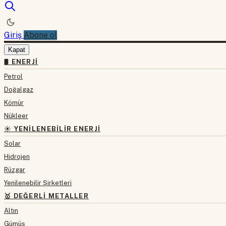
Giriş
Abone ol
Kapat
🛢 ENERJI
Petrol
Doğalgaz
Kömür
Nükleer
☀️ YENILENEBILIR ENERJI
Solar
Hidrojen
Rüzgar
Yenilenebilir Şirketleri
🥇 DEĞERLI METALLER
Altın
Gümüş