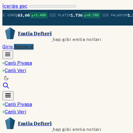
İçeriğe geç
•
•
63,60
1.736
1.379
GÜMÜŞ
▲+3.40%
🇬🇧 PLATIN
▲+0.78%
🇬🇧 PALADYUM
Emtia Defteri
hap gibi emtia notları
Giriş
Abone ol
Canlı Piyasa
Canlı Veri
Canlı Piyasa
Canlı Veri
Emtia Defteri
hap gibi emtia notları