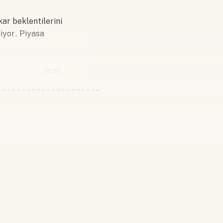
ar beklentilerini
iyor. Piyasa
21.55
 yapın