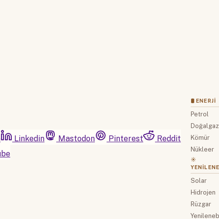
Hesabınız var mı?
Giriş
🛢 ENERJI
Petrol
Doğalga
m
Linkedin
Mastodon
Pinterest
Reddit
Kömür
Nükleer
ube
☀️
YENILENE
Solar
Hidrojen
Rüzgar
Yenilenebi