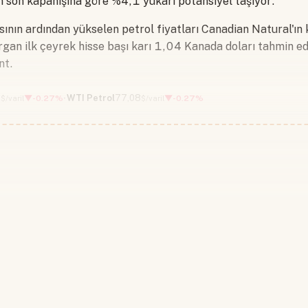
n son kapanışına göre %4,1 yukarı potansiyel taşıyor.
nın ardından yükselen petrol fiyatları Canadian Natural'ın k
rgan ilk çeyrek hisse başı karı 1,04 Kanada doları tahmin ed
nt.
7
WTI Petrol
77,08
▼-0.27%
▼-0.27%
$/varil
$/varil
Devamını okumak için lütfen giriş
Hesabınız yoksa lütfen abone olun.
Hemen Abone Ol