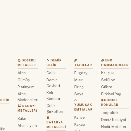
🥇 DEĞERLI
🔨 DEMIR
🌾
🌿 END.
METALLER
ÇELIK
TAHILLAR
HAMMADDELER
Altın
Çelik
Buğday
Kauçuk
z
Gümüş
Demir
Mısır
Selüloz
Cevheri
Platinyum
Pirinç
Gübre
Kok
Altın
Soya
Bitkisel Yağ
Kömürü
Madencileri
BILIR
☕
🌐 GÜNCEL
YUMUŞAK
KONULAR
Çelik
🏭 SANAYI
EMTIALAR
METALLERI
Şirketleri
Jeopolitik
Kahve
🔋
Bakır
Deniz Nakliyat
BATARYA
Kakao
Alüminyum
Nadir Metaller
METALLERI
lir