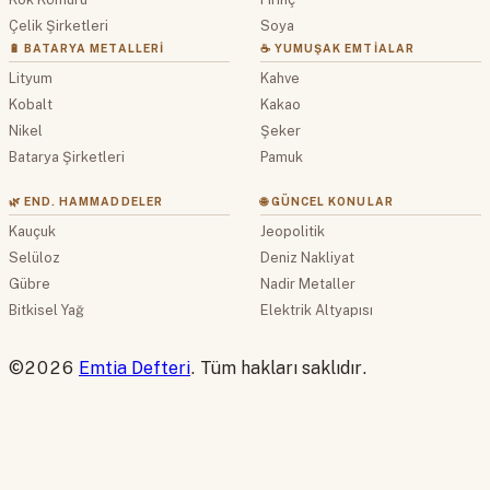
Çelik Şirketleri
Soya
🔋 BATARYA METALLERI
☕ YUMUŞAK EMTIALAR
Lityum
Kahve
Kobalt
Kakao
Nikel
Şeker
Batarya Şirketleri
Pamuk
🌿 END. HAMMADDELER
🌐 GÜNCEL KONULAR
Kauçuk
Jeopolitik
Selüloz
Deniz Nakliyat
Gübre
Nadir Metaller
Bitkisel Yağ
Elektrik Altyapısı
©2026
Emtia Defteri
. Tüm hakları saklıdır.