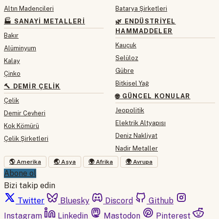
Altın Madencileri
Batarya Şirketleri
🏭 SANAYI METALLERI
🌿 ENDÜSTRIYEL
HAMMADDELER
Bakır
Kauçuk
Alüminyum
Selüloz
Kalay
Gübre
Çinko
Bitkisel Yağ
🔨 DEMIR ÇELIK
🌐 GÜNCEL KONULAR
Çelik
Jeopolitik
Demir Cevheri
Elektrik Altyapısı
Kok Kömürü
Deniz Nakliyat
Çelik Şirketleri
Nadir Metaller
🌎 Amerika
🌏 Asya
🌍 Afrika
🌍 Avrupa
Abone ol
Bizi takip edin
Twitter
Bluesky
Discord
Github
Instagram
Linkedin
Mastodon
Pinterest