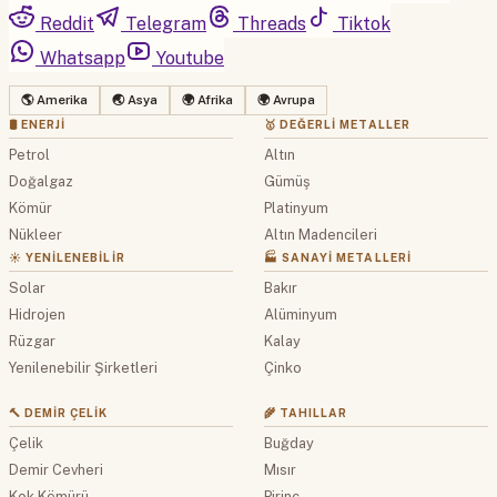
Reddit
Telegram
Threads
Tiktok
Whatsapp
Youtube
🌎 Amerika
🌏 Asya
🌍 Afrika
🌍 Avrupa
🛢 ENERJI
🥇 DEĞERLI METALLER
Petrol
Altın
Doğalgaz
Gümüş
Kömür
Platinyum
Nükleer
Altın Madencileri
☀️ YENILENEBILIR
🏭 SANAYI METALLERI
Solar
Bakır
Hidrojen
Alüminyum
Rüzgar
Kalay
Yenilenebilir Şirketleri
Çinko
🔨 DEMIR ÇELIK
🌾 TAHILLAR
Çelik
Buğday
Demir Cevheri
Mısır
Kok Kömürü
Pirinç