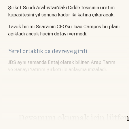
Şirket Suudi Arabistan'daki Cidde tesisinin üretim
kapasitesini yıl sonuna kadar iki katına çıkaracak.
Tavuk birimi Seara'nın CEO'su João Campos bu planı
açıkladı ancak hacim detayı vermedi.
Yerel ortaklık da devreye girdi
JBS aynı zamanda Entaj olarak bilinen Arap Tarım
ve Sanayi Yatırım Şirketi ile anlaşma imzaladı.
Devamını okumak için lütfe
giriş yapın