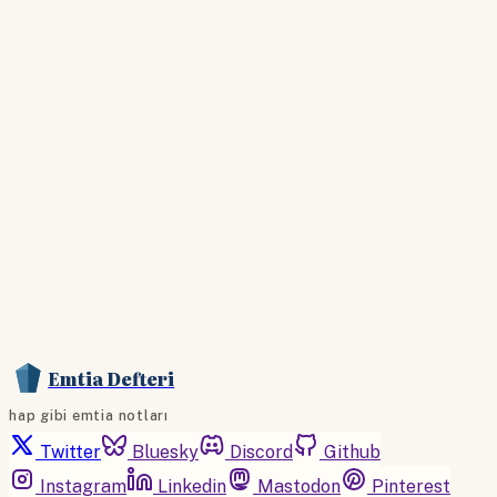
Hesabınız yoksa lütfen abone olun.
Hemen Abone Ol
Hesabınız var mı?
Giriş
Emtia Defteri
hap gibi emtia notları
Twitter
Bluesky
Discord
Github
Instagram
Linkedin
Mastodon
Pinterest