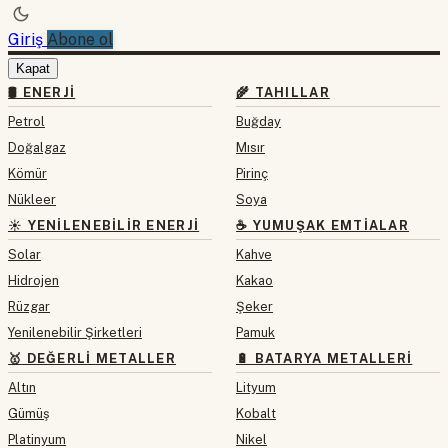
Giriş
Abone ol
Kapat
🛢 ENERJI
🌾 TAHILLAR
Petrol
Buğday
Doğalgaz
Mısır
Kömür
Pirinç
Nükleer
Soya
☀️ YENILENEBILIR ENERJI
☕ YUMUŞAK EMTIALAR
Solar
Kahve
Hidrojen
Kakao
Rüzgar
Şeker
Yenilenebilir Şirketleri
Pamuk
🥇 DEĞERLI METALLER
🔋 BATARYA METALLERI
Altın
Lityum
Gümüş
Kobalt
Platinyum
Nikel