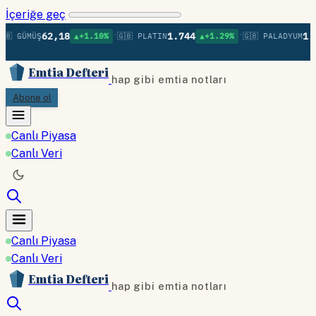
İçeriğe geç
•
•
62,18
1.744
1.3
🇧 GÜMÜŞ
▲+1.10%
🇬🇧 PLATIN
▲+1.29%
🇬🇧 PALADYUM
Emtia Defteri
hap gibi emtia notları
Abone ol
Canlı Piyasa
Canlı Veri
Canlı Piyasa
Canlı Veri
Emtia Defteri
hap gibi emtia notları