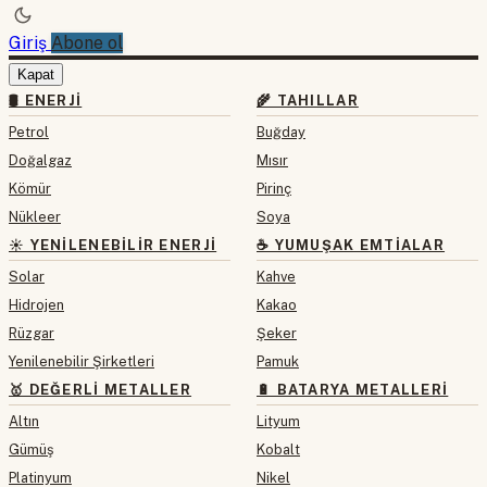
Giriş
Abone ol
Kapat
🛢 ENERJI
🌾 TAHILLAR
Petrol
Buğday
Doğalgaz
Mısır
Kömür
Pirinç
Nükleer
Soya
☀️ YENILENEBILIR ENERJI
☕ YUMUŞAK EMTIALAR
Solar
Kahve
Hidrojen
Kakao
Rüzgar
Şeker
Yenilenebilir Şirketleri
Pamuk
🥇 DEĞERLI METALLER
🔋 BATARYA METALLERI
Altın
Lityum
Gümüş
Kobalt
Platinyum
Nikel