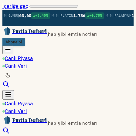
İçeriğe geç
•
•
63,60
1.736
1.3
🇧 GÜMÜŞ
▲+3.40%
🇬🇧 PLATIN
▲+0.78%
🇬🇧 PALADYUM
Emtia Defteri
hap gibi emtia notları
Abone ol
Canlı Piyasa
Canlı Veri
Canlı Piyasa
Canlı Veri
Emtia Defteri
hap gibi emtia notları