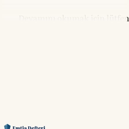
Devamını okumak için lütfe
giriş yapın
Hesabınız yoksa lütfen abone olun.
Hemen Abone Ol
Hesabınız var mı?
Giriş
Emtia Defteri