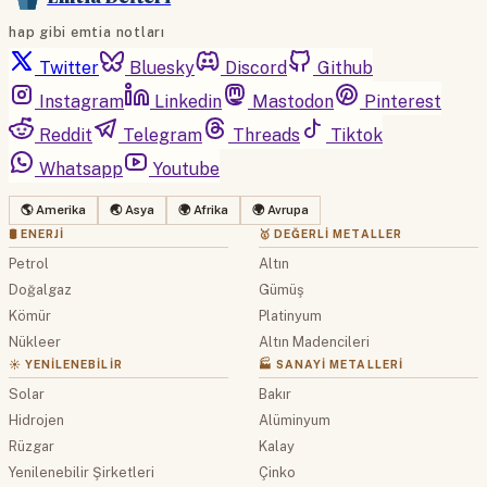
hap gibi emtia notları
Twitter
Bluesky
Discord
Github
Instagram
Linkedin
Mastodon
Pinterest
Reddit
Telegram
Threads
Tiktok
Whatsapp
Youtube
🌎 Amerika
🌏 Asya
🌍 Afrika
🌍 Avrupa
🛢 ENERJI
🥇 DEĞERLI METALLER
Petrol
Altın
Doğalgaz
Gümüş
Kömür
Platinyum
Nükleer
Altın Madencileri
☀️ YENILENEBILIR
🏭 SANAYI METALLERI
Solar
Bakır
Hidrojen
Alüminyum
Rüzgar
Kalay
Yenilenebilir Şirketleri
Çinko