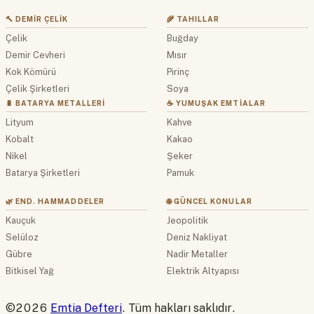
🔨 DEMIR ÇELIK
🌾 TAHILLAR
Çelik
Buğday
Demir Cevheri
Mısır
Kok Kömürü
Pirinç
Çelik Şirketleri
Soya
🔋 BATARYA METALLERI
☕ YUMUŞAK EMTIALAR
Lityum
Kahve
Kobalt
Kakao
Nikel
Şeker
Batarya Şirketleri
Pamuk
🌿 END. HAMMADDELER
🌐 GÜNCEL KONULAR
Kauçuk
Jeopolitik
Selüloz
Deniz Nakliyat
Gübre
Nadir Metaller
Bitkisel Yağ
Elektrik Altyapısı
©2026
Emtia Defteri
. Tüm hakları saklıdır.