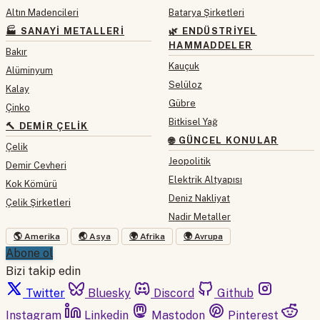
Altın Madencileri
Batarya Şirketleri
🏭 SANAYI METALLERI
🌿 ENDÜSTRIYEL
HAMMADDELER
Bakır
Kauçuk
Alüminyum
Selüloz
Kalay
Gübre
Çinko
Bitkisel Yağ
🔨 DEMIR ÇELIK
🌐 GÜNCEL KONULAR
Çelik
Jeopolitik
Demir Cevheri
Elektrik Altyapısı
Kok Kömürü
Deniz Nakliyat
Çelik Şirketleri
Nadir Metaller
🌎 Amerika
🌏 Asya
🌍 Afrika
🌍 Avrupa
Abone ol
Bizi takip edin
Twitter
Bluesky
Discord
Github
Instagram
Linkedin
Mastodon
Pinterest