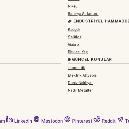
Nikel
Batarya Şirketleri
🌿 ENDÜSTRIYEL HAMMADD
Kauçuk
Selüloz
Gübre
Bitkisel Yağ
🌐 GÜNCEL KONULAR
Jeopolitik
Elektrik Altyapısı
Deniz Nakliyat
Nadir Metaller
am
Linkedin
Mastodon
Pinterest
Reddit
T