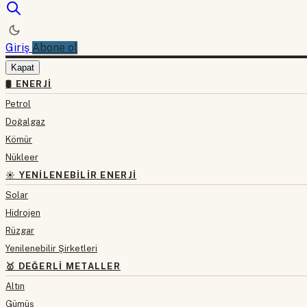
Giriş
Abone ol
Kapat
🛢 ENERJI
Petrol
Doğalgaz
Kömür
Nükleer
☀️ YENILENEBILIR ENERJI
Solar
Hidrojen
Rüzgar
Yenilenebilir Şirketleri
🥇 DEĞERLI METALLER
Altın
Gümüş