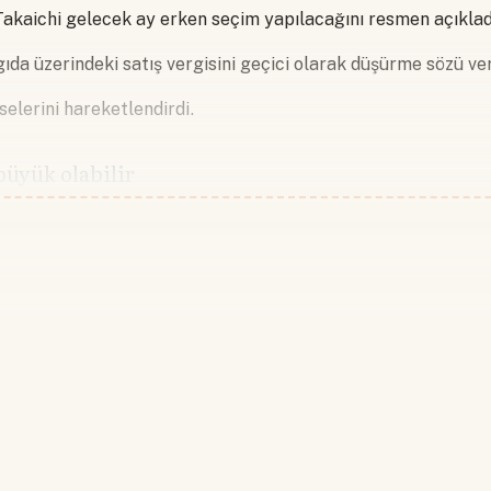
kaichi gelecek ay erken seçim yapılacağını resmen açıklad
ıda üzerindeki satış vergisini geçici olarak düşürme sözü ver
selerini hareketlendirdi.
büyük olabilir
Devamını okumak için lütfen giriş
Hesabınız yoksa lütfen abone olun.
Hemen Abone Ol