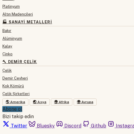
Platinyum
Altın Madencileri
🏭 SANAYI METALLERI
Bakır
Alüminyum
Kalay
Çinko
🔨 DEMIR ÇELIK
Çelik
Demir Cevheri
Kok Kömürü
Çelik Şirketleri
🌎 Amerika
🌏 Asya
🌍 Afrika
🌍 Avrupa
Abone ol
Bizi takip edin
Twitter
Bluesky
Discord
Github
Instagr