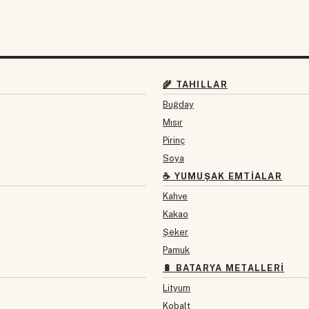
🌾 TAHILLAR
Buğday
Mısır
Pirinç
Soya
☕ YUMUŞAK EMTIALAR
Kahve
Kakao
Şeker
Pamuk
🔋 BATARYA METALLERI
Lityum
Kobalt