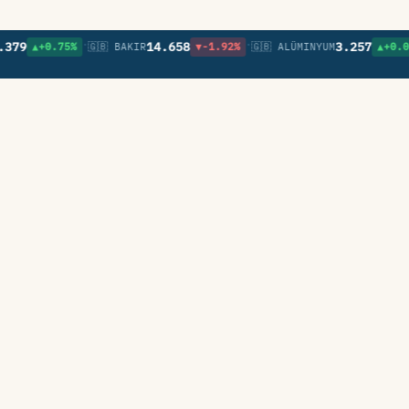
•
•
•
14.658
3.257
▲+0.75%
🇬🇧 BAKIR
▼-1.92%
🇬🇧 ALÜMINYUM
▲+0.09%