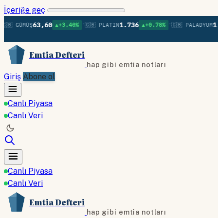
İçeriğe geç
•
•
63,60
1.736
1.379
 GÜMÜŞ
▲+3.40%
🇬🇧 PLATIN
▲+0.78%
🇬🇧 PALADYUM
Emtia Defteri
hap gibi emtia notları
Giriş
Abone ol
Canlı Piyasa
Canlı Veri
Canlı Piyasa
Canlı Veri
Emtia Defteri
hap gibi emtia notları