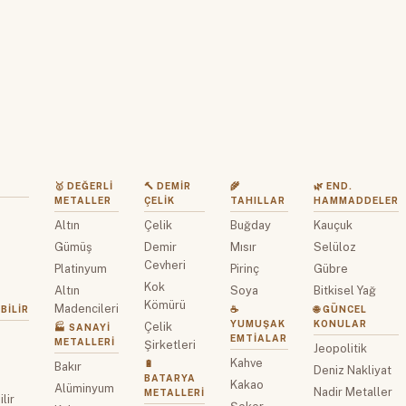
🥇 DEĞERLI
🔨 DEMIR
🌾
🌿 END.
METALLER
ÇELIK
TAHILLAR
HAMMADDELER
Altın
Çelik
Buğday
Kauçuk
z
Gümüş
Demir
Mısır
Selüloz
Cevheri
Platinyum
Pirinç
Gübre
Kok
Altın
Soya
Bitkisel Yağ
Kömürü
Madencileri
BILIR
☕
🌐 GÜNCEL
YUMUŞAK
KONULAR
Çelik
🏭 SANAYI
EMTIALAR
METALLERI
Şirketleri
Jeopolitik
Kahve
🔋
Bakır
Deniz Nakliyat
BATARYA
Kakao
Alüminyum
Nadir Metaller
METALLERI
lir