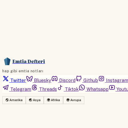
Emtia Defteri
hap gibi emtia notları
Twitter
Bluesky
Discord
Github
Instagra
Telegram
Threads
Tiktok
Whatsapp
Yout
🌎 Amerika
🌏 Asya
🌍 Afrika
🌍 Avrupa