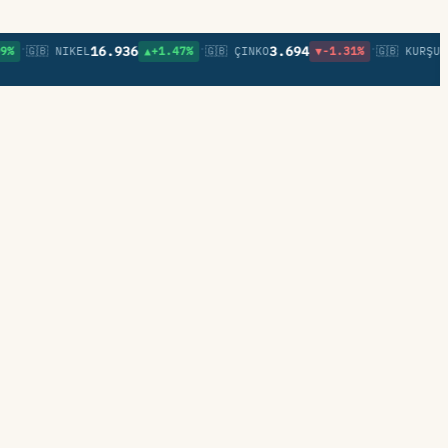
•
•
16.936
3.694
0,85
🇬🇧 NIKEL
▲+1.47%
🇬🇧 ÇINKO
▼-1.31%
🇬🇧 KURŞUN