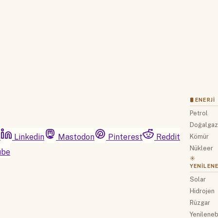
Hesabınız var mı?
Giriş
🛢 ENERJI
Petrol
Doğalga
m
Linkedin
Mastodon
Pinterest
Reddit
Kömür
Nükleer
ube
☀️
YENILENE
Solar
Hidrojen
Rüzgar
Yenilenebi