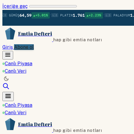
İçeriğe geç
•
•
64,59
1.761
1.376
 GÜMÜŞ
▲+5.01%
🇬🇧 PLATIN
▲+2.23%
🇬🇧 PALADYUM
Emtia Defteri
hap gibi emtia notları
Giriş
Abone ol
Canlı Piyasa
Canlı Veri
Canlı Piyasa
Canlı Veri
Emtia Defteri
hap gibi emtia notları