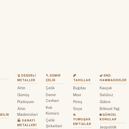
🥇 DEĞERLI
🔨 DEMIR
🌾
🌿 END.
METALLER
ÇELIK
TAHILLAR
HAMMADDELER
Altın
Çelik
Buğday
Kauçuk
z
Gümüş
Demir
Mısır
Selüloz
Cevheri
Platinyum
Pirinç
Gübre
Kok
Altın
Soya
Bitkisel Yağ
Kömürü
Madencileri
BILIR
☕
🌐 GÜNCEL
YUMUŞAK
KONULAR
Çelik
🏭 SANAYI
EMTIALAR
METALLERI
Şirketleri
Jeopolitik