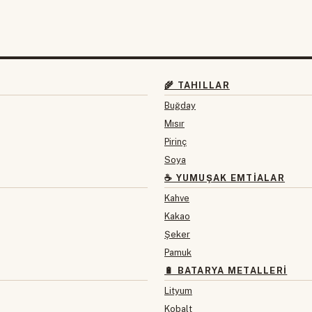
🌾 TAHILLAR
Buğday
Mısır
Pirinç
Soya
☕ YUMUŞAK EMTIALAR
Kahve
Kakao
Şeker
Pamuk
🔋 BATARYA METALLERI
Lityum
Kobalt