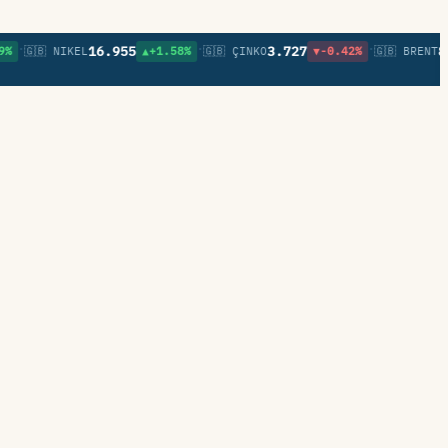
•
•
16.955
3.727
82,14
🇬🇧 NIKEL
▲+1.58%
🇬🇧 ÇINKO
▼-0.42%
🇬🇧 BRENT