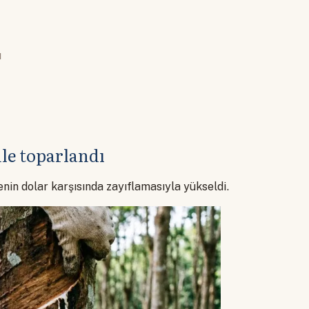
ı
nle toparlandı
enin dolar karşısında zayıflamasıyla yükseldi.