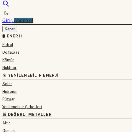
Giriş
Abone ol
Kapat
🛢 ENERJI
Petrol
Doğalgaz
Kömür
Nükleer
☀️ YENILENEBILIR ENERJI
Solar
Hidrojen
Rüzgar
Yenilenebilir Şirketleri
🥇 DEĞERLI METALLER
Altın
Gümüş