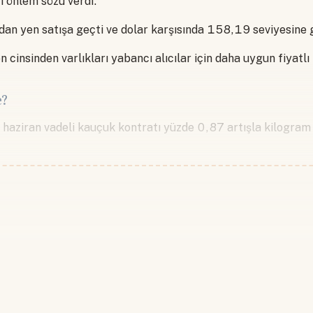
i önlem sözü verdi.
an yen satışa geçti ve dolar karşısında 158,19 seviyesine g
 cinsinden varlıkları yabancı alıcılar için daha uygun fiyatlı 
e?
 haziran vadeli kauçuk kontratı yüzde 0,87 artışla kilogra
Devamını okumak için lütfen giriş
Hesabınız yoksa lütfen abone olun.