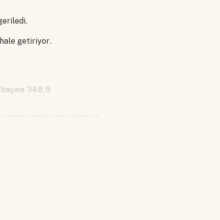
eriledi.
hale getiriyor.
m başına 348,9
 yapın