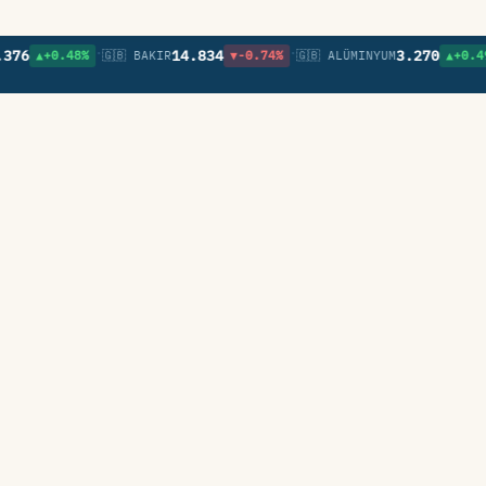
•
•
•
14.834
3.270
▲+0.48%
🇬🇧 BAKIR
▼-0.74%
🇬🇧 ALÜMINYUM
▲+0.49%