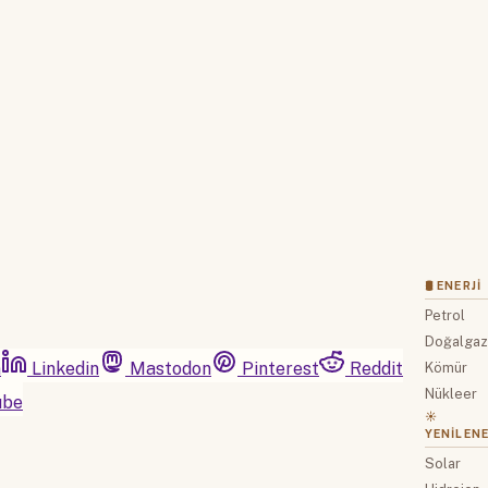
Hemen Abone Ol
Hesabınız var mı?
Giriş
🛢 ENERJI
Petrol
Doğalga
m
Linkedin
Mastodon
Pinterest
Reddit
Kömür
Nükleer
ube
☀️
YENILENE
Solar