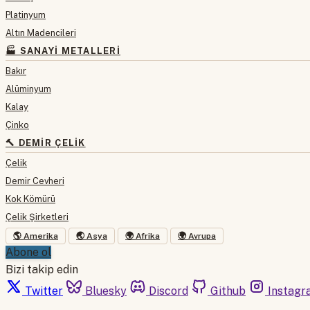
Platinyum
Altın Madencileri
🏭 SANAYI METALLERI
Bakır
Alüminyum
Kalay
Çinko
🔨 DEMIR ÇELIK
Çelik
Demir Cevheri
Kok Kömürü
Çelik Şirketleri
🌎 Amerika
🌏 Asya
🌍 Afrika
🌍 Avrupa
Abone ol
Bizi takip edin
Twitter
Bluesky
Discord
Github
Instagr