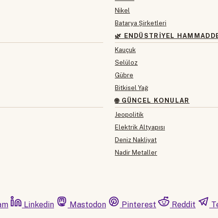
Nikel
Batarya Şirketleri
🌿 ENDÜSTRIYEL HAMMADD
Kauçuk
Selüloz
Gübre
Bitkisel Yağ
🌐 GÜNCEL KONULAR
Jeopolitik
Elektrik Altyapısı
Deniz Nakliyat
Nadir Metaller
am
Linkedin
Mastodon
Pinterest
Reddit
T