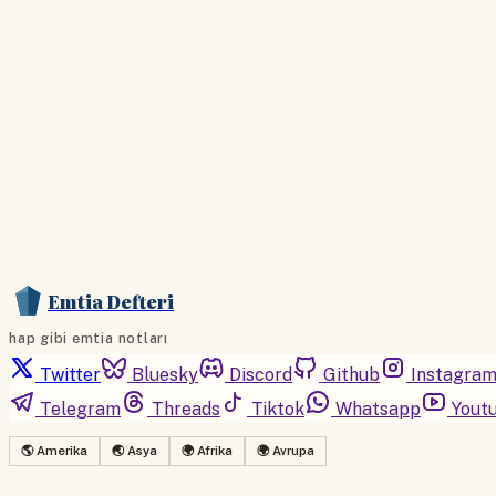
Emtia Defteri
hap gibi emtia notları
Twitter
Bluesky
Discord
Github
Instagra
Telegram
Threads
Tiktok
Whatsapp
Yout
🌎 Amerika
🌏 Asya
🌍 Afrika
🌍 Avrupa