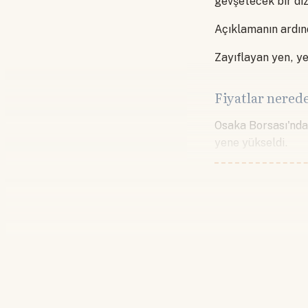
gevşetecek bir diz
Açıklamanın ardınd
Zayıflayan yen, yen
Fiyatlar nered
Osaka Borsası'nda
yene yükseldi.