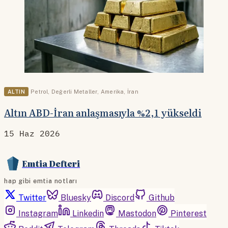
ALTIN
Petrol
,
Değerli Metaller
,
Amerika
,
İran
Altın ABD-İran anlaşmasıyla %2,1 yükseldi
15 Haz 2026
Emtia Defteri
hap gibi emtia notları
Twitter
Bluesky
Discord
Github
Instagram
Linkedin
Mastodon
Pinterest