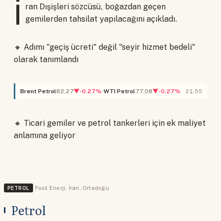
İ
ran Dışişleri sözcüsü, boğazdan geçen
gemilerden tahsilat yapılacağını açıkladı.
🔸 Adımı "geçiş ücreti" değil "seyir hizmet bedeli"
olarak tanımlandı
Brent Petrol
82,27
▼-0.27%
WTI Petrol
77,08
▼-0.27%
21.55
🔸 Ticari gemiler ve petrol tankerleri için ek maliyet
anlamına geliyor
PETROL
Fosil Enerji
,
İran
,
Ortadoğu
Petrol