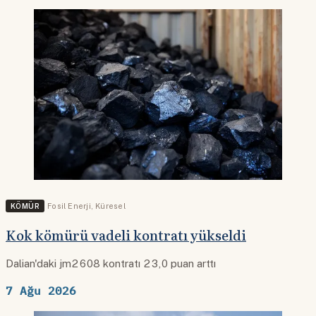
KÖMÜR
Fosil Enerji
,
Küresel
Kok kömürü vadeli kontratı yükseldi
Dalian'daki jm2608 kontratı 23,0 puan arttı
7 Ağu 2026