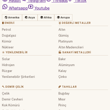
Reddit
Telegram
Threads
Tiktok
Whatsapp
Youtube
🌎 Amerika
🌏 Asya
🌍 Afrika
🌍 Avrupa
🛢 ENERJI
🥇 DEĞERLI METALLER
Petrol
Altın
Doğalgaz
Gümüş
Kömür
Platinyum
Nükleer
Altın Madencileri
☀️ YENILENEBILIR
🏭 SANAYI METALLERI
Solar
Bakır
Hidrojen
Alüminyum
Rüzgar
Kalay
Yenilenebilir Şirketleri
Çinko
🔨 DEMIR ÇELIK
🌾 TAHILLAR
Çelik
Buğday
Demir Cevheri
Mısır
Kok Kömürü
Pirinç