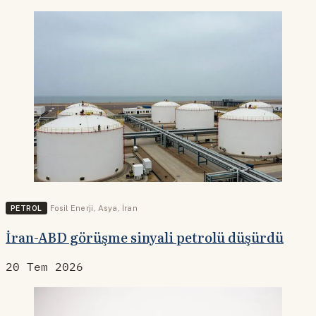
PETROL
Fosil Enerji
,
Asya
,
İran
İran-ABD görüşme sinyali petrolü düşürdü
20 Tem 2026