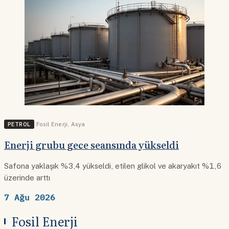
PETROL
Fosil Enerji
,
Asya
Enerji grubu gece seansında yükseldi
Safona yaklaşık %3,4 yükseldi, etilen glikol ve akaryakıt %1,6
üzerinde arttı
7 Ağu 2026
Fosil Enerji