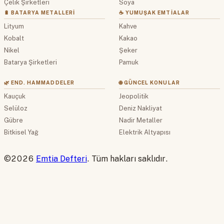
Çelik Şirketleri
Soya
🔋 BATARYA METALLERI
☕ YUMUŞAK EMTIALAR
Lityum
Kahve
Kobalt
Kakao
Nikel
Şeker
Batarya Şirketleri
Pamuk
🌿 END. HAMMADDELER
🌐 GÜNCEL KONULAR
Kauçuk
Jeopolitik
Selüloz
Deniz Nakliyat
Gübre
Nadir Metaller
Bitkisel Yağ
Elektrik Altyapısı
©2026
Emtia Defteri
. Tüm hakları saklıdır.