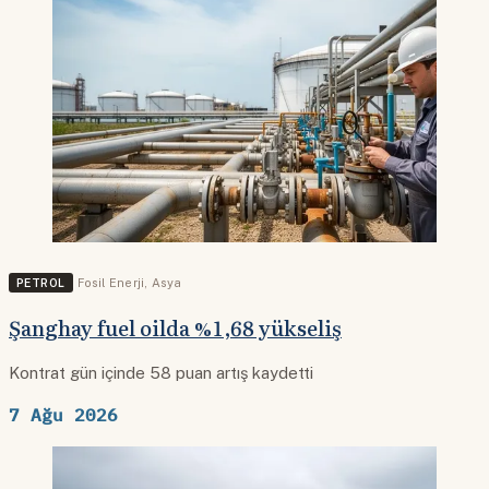
PETROL
Fosil Enerji
,
Asya
Şanghay fuel oilda %1,68 yükseliş
Kontrat gün içinde 58 puan artış kaydetti
7 Ağu 2026