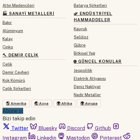
Altın Madencileri
Batarya Şirketleri
🏭 SANAYI METALLERI
🌿 ENDÜSTRIYEL
HAMMADDELER
Bakır
Kauçuk
Alüminyum
Selüloz
Kalay
Gübre
Çinko
Bitkisel Yağ
🔨 DEMIR ÇELIK
🌐 GÜNCEL KONULAR
Çelik
Jeopolitik
Demir Cevheri
Elektrik Altyapısı
Kok Kömürü
Deniz Nakliyat
Çelik Şirketleri
Nadir Metaller
🌎 Amerika
🌏 Asya
🌍 Afrika
🌍 Avrupa
Abone ol
Bizi takip edin
Twitter
Bluesky
Discord
Github
Instagram
Linkedin
Mastodon
Pinterest