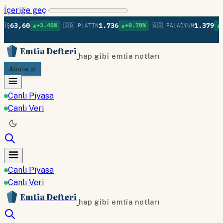
İçeriğe geç
•
•
60
1.736
1.379
▲+3.40%
🇬🇧 PLATIN
▲+0.78%
🇬🇧 PALADYUM
▲+0.75%
Emtia Defteri
hap gibi emtia notları
Abone ol
Canlı Piyasa
Canlı Veri
Canlı Piyasa
Canlı Veri
Emtia Defteri
hap gibi emtia notları