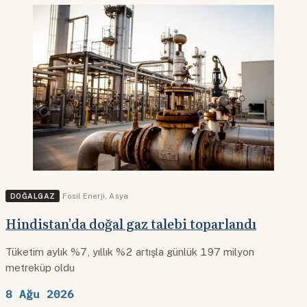
DOĞALGAZ
Fosil Enerji
,
Asya
Hindistan'da doğal gaz talebi toparlandı
Tüketim aylık %7, yıllık %2 artışla günlük 197 milyon
metreküp oldu
8 Ağu 2026