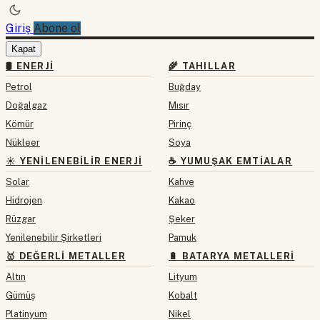
Giriş
Abone ol
Kapat
🛢 ENERJI
🌾 TAHILLAR
Petrol
Buğday
Doğalgaz
Mısır
Kömür
Pirinç
Nükleer
Soya
☀️ YENILENEBILIR ENERJI
☕ YUMUŞAK EMTIALAR
Solar
Kahve
Hidrojen
Kakao
Rüzgar
Şeker
Yenilenebilir Şirketleri
Pamuk
🥇 DEĞERLI METALLER
🔋 BATARYA METALLERI
Altın
Lityum
Gümüş
Kobalt
Platinyum
Nikel