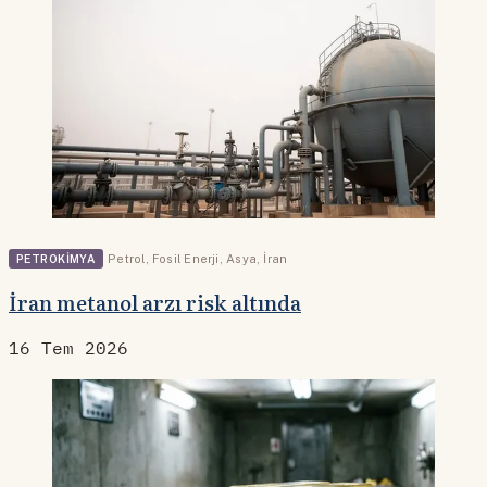
PETROKIMYA
Petrol
,
Fosil Enerji
,
Asya
,
İran
İran metanol arzı risk altında
16 Tem 2026