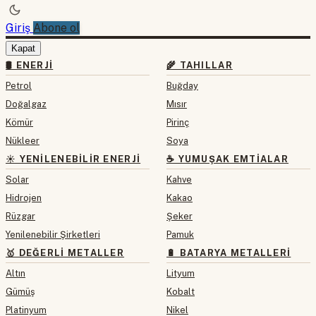
Giriş
Abone ol
Kapat
🛢 ENERJI
🌾 TAHILLAR
Petrol
Buğday
Doğalgaz
Mısır
Kömür
Pirinç
Nükleer
Soya
☀️ YENILENEBILIR ENERJI
☕ YUMUŞAK EMTIALAR
Solar
Kahve
Hidrojen
Kakao
Rüzgar
Şeker
Yenilenebilir Şirketleri
Pamuk
🥇 DEĞERLI METALLER
🔋 BATARYA METALLERI
Altın
Lityum
Gümüş
Kobalt
Platinyum
Nikel