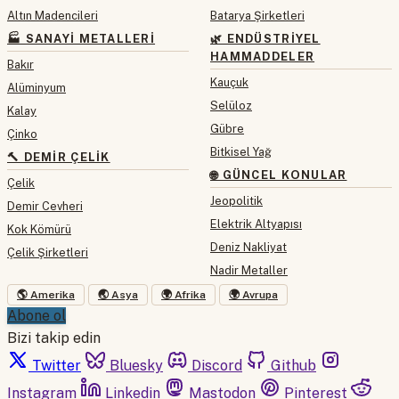
Altın Madencileri
Batarya Şirketleri
🏭 SANAYI METALLERI
🌿 ENDÜSTRIYEL
HAMMADDELER
Bakır
Kauçuk
Alüminyum
Selüloz
Kalay
Gübre
Çinko
Bitkisel Yağ
🔨 DEMIR ÇELIK
🌐 GÜNCEL KONULAR
Çelik
Jeopolitik
Demir Cevheri
Elektrik Altyapısı
Kok Kömürü
Deniz Nakliyat
Çelik Şirketleri
Nadir Metaller
🌎 Amerika
🌏 Asya
🌍 Afrika
🌍 Avrupa
Abone ol
Bizi takip edin
Twitter
Bluesky
Discord
Github
Instagram
Linkedin
Mastodon
Pinterest