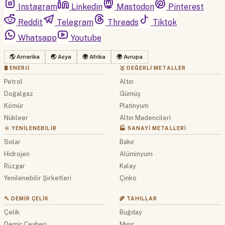
Instagram
Linkedin
Mastodon
Pinterest
Reddit
Telegram
Threads
Tiktok
Whatsapp
Youtube
🌎 Amerika
🌏 Asya
🌍 Afrika
🌍 Avrupa
🛢 ENERJI
🥇 DEĞERLI METALLER
Petrol
Altın
Doğalgaz
Gümüş
Kömür
Platinyum
Nükleer
Altın Madencileri
☀️ YENILENEBILIR
🏭 SANAYI METALLERI
Solar
Bakır
Hidrojen
Alüminyum
Rüzgar
Kalay
Yenilenebilir Şirketleri
Çinko
🔨 DEMIR ÇELIK
🌾 TAHILLAR
Çelik
Buğday
Demir Cevheri
Mısır