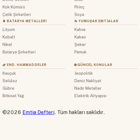
Kok Kömürü
Pirinç
Çelik Şirketleri
Soya
🔋 BATARYA METALLERI
☕ YUMUŞAK EMTIALAR
Lityum
Kahve
Kobalt
Kakao
Nikel
Şeker
Batarya Şirketleri
Pamuk
🌿 END. HAMMADDELER
🌐 GÜNCEL KONULAR
Kauçuk
Jeopolitik
Selüloz
Deniz Nakliyat
Gübre
Nadir Metaller
Bitkisel Yağ
Elektrik Altyapısı
©2026
Emtia Defteri
. Tüm hakları saklıdır.