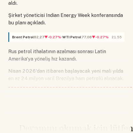
aldı.
Şirket yöneticisi Indian Energy Week konferansında
bu planı açıkladı.
Brent Petrol
82,27
▼-0.27%
WTI Petrol
77,08
▼-0.27%
21.55
Rus petrol ithalatının azalması sonrası Latin
Amerika'ya yöneliş hız kazandı.
Nisan 2026'dan itibaren başlayacak yeni mali yılda
en az 24 milyon varil Brezilya ham petrolü alınacak.
Devamını okumak için lütfe