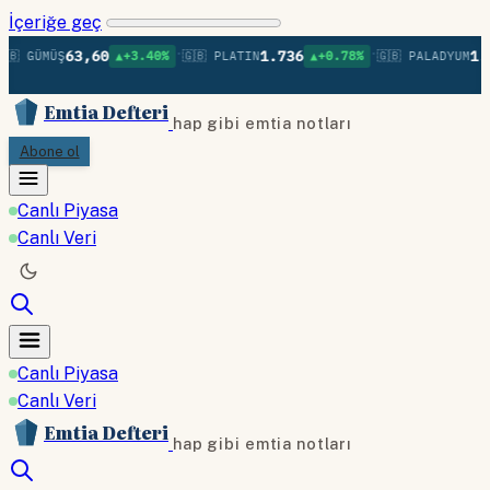
İçeriğe geç
•
•
63,60
1.736
1.37
🇧 GÜMÜŞ
▲+3.40%
🇬🇧 PLATIN
▲+0.78%
🇬🇧 PALADYUM
Emtia Defteri
hap gibi emtia notları
Abone ol
Canlı Piyasa
Canlı Veri
Canlı Piyasa
Canlı Veri
Emtia Defteri
hap gibi emtia notları