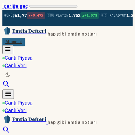
İçeriğe geç
•
•
61,77
1.752
1.370
 GÜMÜŞ
▼-0.47%
🇬🇧 PLATIN
▲+1.07%
🇬🇧 PALADYUM
Emtia Defteri
hap gibi emtia notları
Abone ol
Canlı Piyasa
Canlı Veri
Canlı Piyasa
Canlı Veri
Emtia Defteri
hap gibi emtia notları