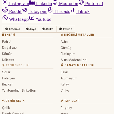
Instagram
Linkedin
Mastodon
Pinterest
Reddit
Telegram
Threads
Tiktok
Whatsapp
Youtube
🌎 Amerika
🌏 Asya
🌍 Afrika
🌍 Avrupa
🛢 ENERJI
🥇 DEĞERLI METALLER
Petrol
Altın
Doğalgaz
Gümüş
Kömür
Platinyum
Nükleer
Altın Madencileri
☀️ YENILENEBILIR
🏭 SANAYI METALLERI
Solar
Bakır
Hidrojen
Alüminyum
Rüzgar
Kalay
Yenilenebilir Şirketleri
Çinko
🔨 DEMIR ÇELIK
🌾 TAHILLAR
Çelik
Buğday
Demir Cevheri
Mısır