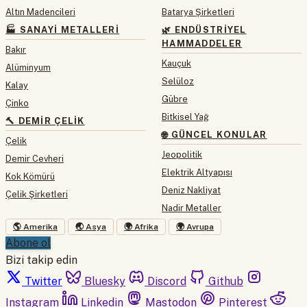
Altın Madencileri
Batarya Şirketleri
🏭 SANAYI METALLERI
🌿 ENDÜSTRIYEL
HAMMADDELER
Bakır
Kauçuk
Alüminyum
Selüloz
Kalay
Gübre
Çinko
Bitkisel Yağ
🔨 DEMIR ÇELIK
🌐 GÜNCEL KONULAR
Çelik
Jeopolitik
Demir Cevheri
Elektrik Altyapısı
Kok Kömürü
Deniz Nakliyat
Çelik Şirketleri
Nadir Metaller
🌎 Amerika
🌏 Asya
🌍 Afrika
🌍 Avrupa
Abone ol
Bizi takip edin
Twitter
Bluesky
Discord
Github
Instagram
Linkedin
Mastodon
Pinterest