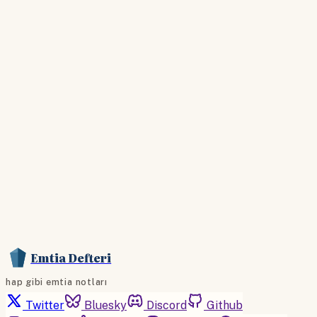
giriş yapın
Hesabınız yoksa lütfen abone olun.
Hemen Abone Ol
Hesabınız var mı?
Giriş
Emtia Defteri
hap gibi emtia notları
Twitter
Bluesky
Discord
Github