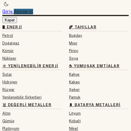
Giriş
Abone ol
Kapat
🛢 ENERJI
🌾 TAHILLAR
Petrol
Buğday
Doğalgaz
Mısır
Kömür
Pirinç
Nükleer
Soya
☀️ YENILENEBILIR ENERJI
☕ YUMUŞAK EMTIALAR
Solar
Kahve
Hidrojen
Kakao
Rüzgar
Şeker
Yenilenebilir Şirketleri
Pamuk
🥇 DEĞERLI METALLER
🔋 BATARYA METALLERI
Altın
Lityum
Gümüş
Kobalt
Platinyum
Nikel