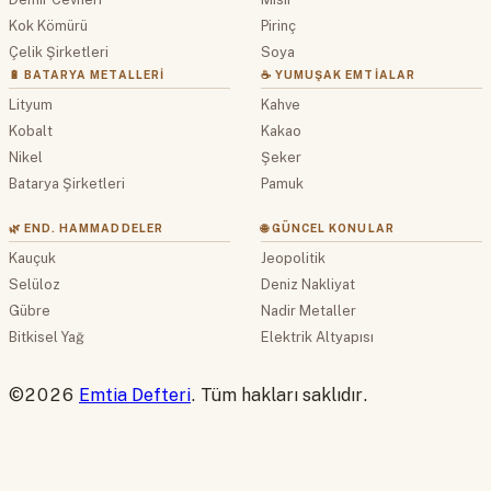
Kok Kömürü
Pirinç
Çelik Şirketleri
Soya
🔋 BATARYA METALLERI
☕ YUMUŞAK EMTIALAR
Lityum
Kahve
Kobalt
Kakao
Nikel
Şeker
Batarya Şirketleri
Pamuk
🌿 END. HAMMADDELER
🌐 GÜNCEL KONULAR
Kauçuk
Jeopolitik
Selüloz
Deniz Nakliyat
Gübre
Nadir Metaller
Bitkisel Yağ
Elektrik Altyapısı
©2026
Emtia Defteri
. Tüm hakları saklıdır.