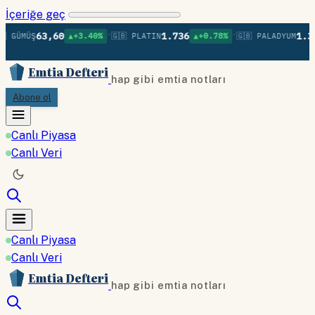
İçeriğe geç
•
•
63,60
1.736
1.379
 GÜMÜŞ
▲+3.40%
🇬🇧 PLATIN
▲+0.78%
🇬🇧 PALADYUM
Emtia Defteri
hap gibi emtia notları
Abone ol
Canlı Piyasa
Canlı Veri
Canlı Piyasa
Canlı Veri
Emtia Defteri
hap gibi emtia notları