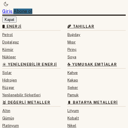
Giriş
Abone ol
Kapat
🛢 ENERJI
🌾 TAHILLAR
Petrol
Buğday
Doğalgaz
Mısır
Kömür
Pirinç
Nükleer
Soya
☀️ YENILENEBILIR ENERJI
☕ YUMUŞAK EMTIALAR
Solar
Kahve
Hidrojen
Kakao
Rüzgar
Şeker
Yenilenebilir Şirketleri
Pamuk
🥇 DEĞERLI METALLER
🔋 BATARYA METALLERI
Altın
Lityum
Gümüş
Kobalt
Platinyum
Nikel