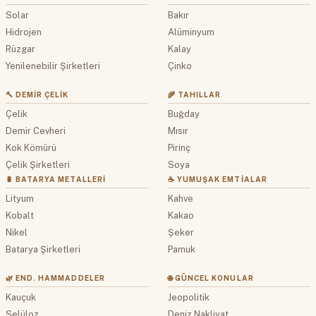
Solar
Bakır
Hidrojen
Alüminyum
Rüzgar
Kalay
Yenilenebilir Şirketleri
Çinko
🔨 DEMIR ÇELIK
🌾 TAHILLAR
Çelik
Buğday
Demir Cevheri
Mısır
Kok Kömürü
Pirinç
Çelik Şirketleri
Soya
🔋 BATARYA METALLERI
☕ YUMUŞAK EMTIALAR
Lityum
Kahve
Kobalt
Kakao
Nikel
Şeker
Batarya Şirketleri
Pamuk
🌿 END. HAMMADDELER
🌐 GÜNCEL KONULAR
Kauçuk
Jeopolitik
Selüloz
Deniz Nakliyat