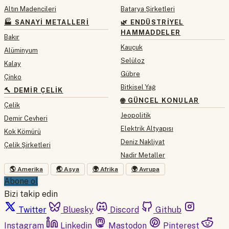
Altın Madencileri
Batarya Şirketleri
🏭 SANAYI METALLERI
🌿 ENDÜSTRIYEL
HAMMADDELER
Bakır
Kauçuk
Alüminyum
Selüloz
Kalay
Gübre
Çinko
Bitkisel Yağ
🔨 DEMIR ÇELIK
🌐 GÜNCEL KONULAR
Çelik
Jeopolitik
Demir Cevheri
Elektrik Altyapısı
Kok Kömürü
Deniz Nakliyat
Çelik Şirketleri
Nadir Metaller
🌎 Amerika
🌏 Asya
🌍 Afrika
🌍 Avrupa
Abone ol
Bizi takip edin
Twitter
Bluesky
Discord
Github
Instagram
Linkedin
Mastodon
Pinterest