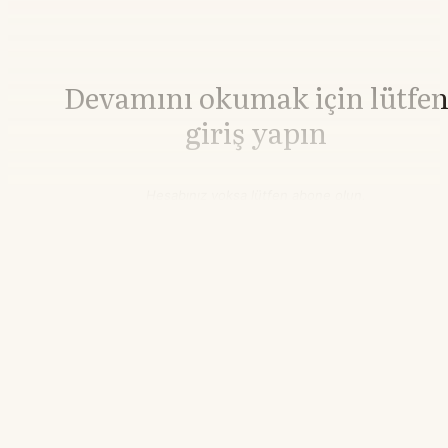
Devamını okumak için lütfe
giriş yapın
Hesabınız yoksa lütfen abone olun.
Hemen Abone Ol
Hesabınız var mı?
Giriş
Altın
4.341,91
▲+2.40%
Gümüş
63,60
▲+3.40%
21.55