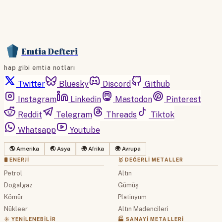
Emtia Defteri
hap gibi emtia notları
Twitter
Bluesky
Discord
Github
Instagram
Linkedin
Mastodon
Pinterest
Reddit
Telegram
Threads
Tiktok
Whatsapp
Youtube
🌎 Amerika
🌏 Asya
🌍 Afrika
🌍 Avrupa
🛢 ENERJI
🥇 DEĞERLI METALLER
Petrol
Altın
Doğalgaz
Gümüş
Kömür
Platinyum
Nükleer
Altın Madencileri
☀️ YENILENEBILIR
🏭 SANAYI METALLERI