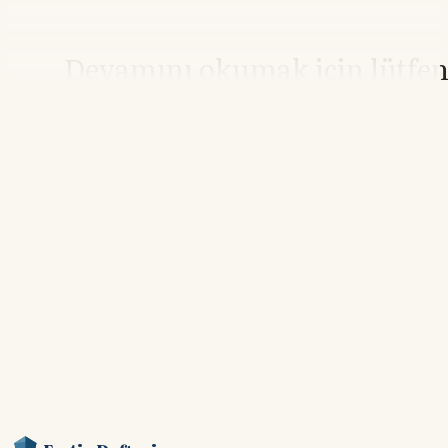
Devamını okumak için lütfe
giriş yapın
Hesabınız yoksa lütfen abone olun.
Hemen Abone Ol
Hesabınız var mı?
Giriş