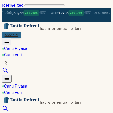
İçeriğe geç
•
•
63,60
1.736
1.37
 GÜMÜŞ
▲+3.40%
🇬🇧 PLATIN
▲+0.78%
🇬🇧 PALADYUM
Emtia Defteri
hap gibi emtia notları
Abone ol
Canlı Piyasa
Canlı Veri
Canlı Piyasa
Canlı Veri
Emtia Defteri
hap gibi emtia notları