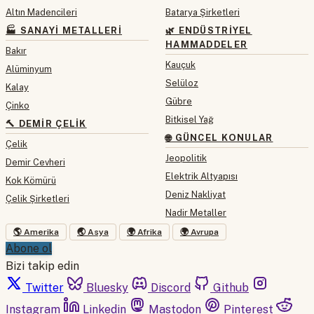
Altın Madencileri
Batarya Şirketleri
🏭 SANAYI METALLERI
🌿 ENDÜSTRIYEL
HAMMADDELER
Bakır
Kauçuk
Alüminyum
Selüloz
Kalay
Gübre
Çinko
Bitkisel Yağ
🔨 DEMIR ÇELIK
🌐 GÜNCEL KONULAR
Çelik
Jeopolitik
Demir Cevheri
Elektrik Altyapısı
Kok Kömürü
Deniz Nakliyat
Çelik Şirketleri
Nadir Metaller
🌎 Amerika
🌏 Asya
🌍 Afrika
🌍 Avrupa
Abone ol
Bizi takip edin
Twitter
Bluesky
Discord
Github
Instagram
Linkedin
Mastodon
Pinterest