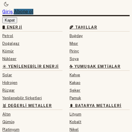
Giriş
Abone ol
Kapat
🛢 ENERJI
🌾 TAHILLAR
Petrol
Buğday
Doğalgaz
Mısır
Kömür
Pirinç
Nükleer
Soya
☀️ YENILENEBILIR ENERJI
☕ YUMUŞAK EMTIALAR
Solar
Kahve
Hidrojen
Kakao
Rüzgar
Şeker
Yenilenebilir Şirketleri
Pamuk
🥇 DEĞERLI METALLER
🔋 BATARYA METALLERI
Altın
Lityum
Gümüş
Kobalt
Platinyum
Nikel