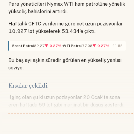
Para yöneticileri Nymex WTI ham petrolüne yönelik
yükseliş bahislerini artırdı.
Haftalık CFTC verilerine göre net uzun pozisyonlar
10.927 lot yükselerek 53.434'e çıktı.
Brent Petrol
82,27
▼-0.27%
WTI Petrol
77,08
▼-0.27%
21.55
Bu beş ayı aşkın süredir görülen en yükseliş yanlısı
seviye.
Kısalar çekildi
İlginç olan şu ki uzun pozisyonlar 20 Ocak'ta sona
eren haftada 59 lot gibi marjinal bir düşüş gösterdi.