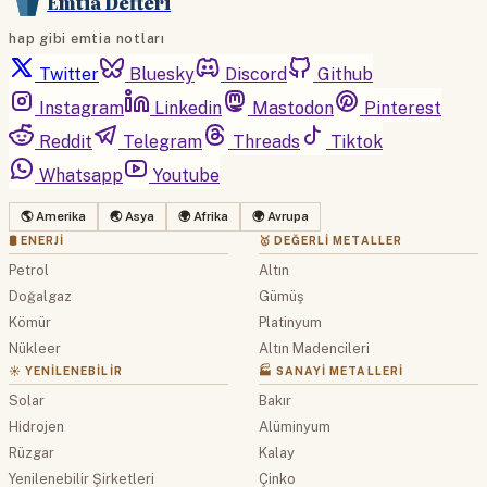
Emtia Defteri
hap gibi emtia notları
Twitter
Bluesky
Discord
Github
Instagram
Linkedin
Mastodon
Pinterest
Reddit
Telegram
Threads
Tiktok
Whatsapp
Youtube
🌎 Amerika
🌏 Asya
🌍 Afrika
🌍 Avrupa
🛢 ENERJI
🥇 DEĞERLI METALLER
Petrol
Altın
Doğalgaz
Gümüş
Kömür
Platinyum
Nükleer
Altın Madencileri
☀️ YENILENEBILIR
🏭 SANAYI METALLERI
Solar
Bakır
Hidrojen
Alüminyum
Rüzgar
Kalay
Yenilenebilir Şirketleri
Çinko