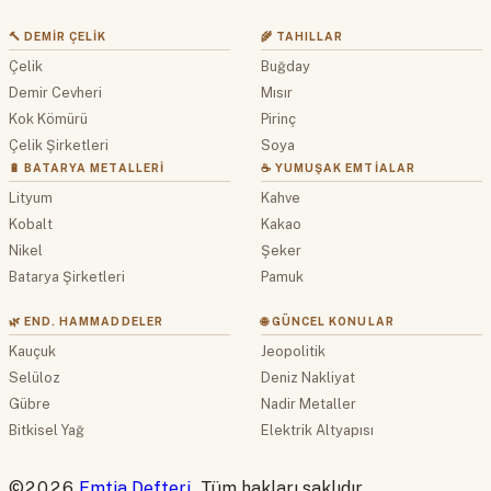
🔨 DEMIR ÇELIK
🌾 TAHILLAR
Çelik
Buğday
Demir Cevheri
Mısır
Kok Kömürü
Pirinç
Çelik Şirketleri
Soya
🔋 BATARYA METALLERI
☕ YUMUŞAK EMTIALAR
Lityum
Kahve
Kobalt
Kakao
Nikel
Şeker
Batarya Şirketleri
Pamuk
🌿 END. HAMMADDELER
🌐 GÜNCEL KONULAR
Kauçuk
Jeopolitik
Selüloz
Deniz Nakliyat
Gübre
Nadir Metaller
Bitkisel Yağ
Elektrik Altyapısı
©2026
Emtia Defteri
. Tüm hakları saklıdır.