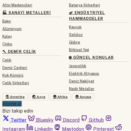
Altın Madencileri
Batarya Şirketleri
🏭 SANAYI METALLERI
🌿 ENDÜSTRIYEL
HAMMADDELER
Bakır
Kauçuk
Alüminyum
Selüloz
Kalay
Gübre
Çinko
Bitkisel Yağ
🔨 DEMIR ÇELIK
🌐 GÜNCEL KONULAR
Çelik
Jeopolitik
Demir Cevheri
Elektrik Altyapısı
Kok Kömürü
Deniz Nakliyat
Çelik Şirketleri
Nadir Metaller
🌎 Amerika
🌏 Asya
🌍 Afrika
🌍 Avrupa
Abone ol
Bizi takip edin
Twitter
Bluesky
Discord
Github
Instagram
Linkedin
Mastodon
Pinterest