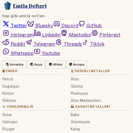
Emtia Defteri
hap gibi emtia notları
Twitter
Bluesky
Discord
Github
Instagram
Linkedin
Mastodon
Pinterest
Reddit
Telegram
Threads
Tiktok
Whatsapp
Youtube
🌎 Amerika
🌏 Asya
🌍 Afrika
🌍 Avrupa
🛢 ENERJI
🥇 DEĞERLI METALLER
Petrol
Altın
Doğalgaz
Gümüş
Kömür
Platinyum
Nükleer
Altın Madencileri
☀️ YENILENEBILIR
🏭 SANAYI METALLERI
Solar
Bakır
Hidrojen
Alüminyum
Rüzgar
Kalay