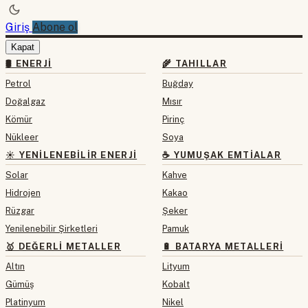
Giriş
Abone ol
Kapat
🛢 ENERJI
🌾 TAHILLAR
Petrol
Buğday
Doğalgaz
Mısır
Kömür
Pirinç
Nükleer
Soya
☀️ YENILENEBILIR ENERJI
☕ YUMUŞAK EMTIALAR
Solar
Kahve
Hidrojen
Kakao
Rüzgar
Şeker
Yenilenebilir Şirketleri
Pamuk
🥇 DEĞERLI METALLER
🔋 BATARYA METALLERI
Altın
Lityum
Gümüş
Kobalt
Platinyum
Nikel