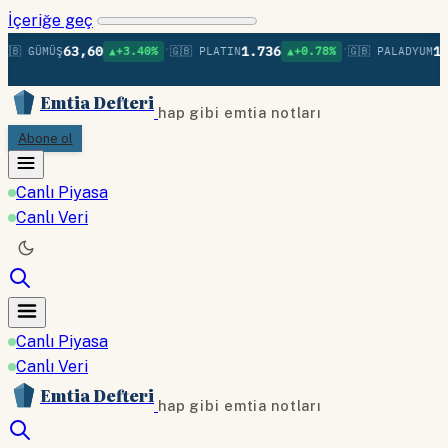
İçeriğe geç
•
•
63,60
1.736
1.3
🇧 GÜMÜŞ
▲+3.40%
🇬🇧 PLATIN
▲+0.78%
🇬🇧 PALADYUM
Emtia Defteri
hap gibi emtia notları
Abone ol
Canlı Piyasa
Canlı Veri
Canlı Piyasa
Canlı Veri
Emtia Defteri
hap gibi emtia notları