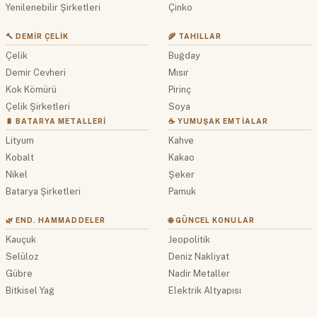
Yenilenebilir Şirketleri
Çinko
🔨 DEMIR ÇELIK
🌾 TAHILLAR
Çelik
Buğday
Demir Cevheri
Mısır
Kok Kömürü
Pirinç
Çelik Şirketleri
Soya
🔋 BATARYA METALLERI
☕ YUMUŞAK EMTIALAR
Lityum
Kahve
Kobalt
Kakao
Nikel
Şeker
Batarya Şirketleri
Pamuk
🌿 END. HAMMADDELER
🌐 GÜNCEL KONULAR
Kauçuk
Jeopolitik
Selüloz
Deniz Nakliyat
Gübre
Nadir Metaller
Bitkisel Yağ
Elektrik Altyapısı