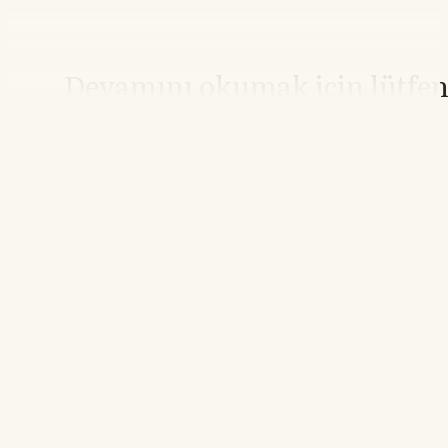
Devamını okumak için lütfe
giriş yapın
Hesabınız yoksa lütfen abone olun.
Hemen Abone Ol
Hesabınız var mı?
Giriş