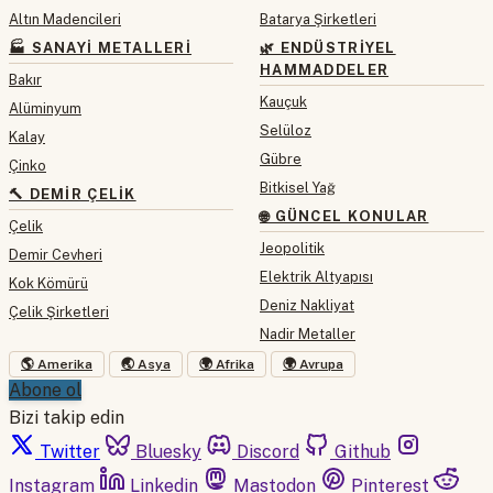
Altın Madencileri
Batarya Şirketleri
🏭 SANAYI METALLERI
🌿 ENDÜSTRIYEL
HAMMADDELER
Bakır
Kauçuk
Alüminyum
Selüloz
Kalay
Gübre
Çinko
Bitkisel Yağ
🔨 DEMIR ÇELIK
🌐 GÜNCEL KONULAR
Çelik
Jeopolitik
Demir Cevheri
Elektrik Altyapısı
Kok Kömürü
Deniz Nakliyat
Çelik Şirketleri
Nadir Metaller
🌎 Amerika
🌏 Asya
🌍 Afrika
🌍 Avrupa
Abone ol
Bizi takip edin
Twitter
Bluesky
Discord
Github
Instagram
Linkedin
Mastodon
Pinterest