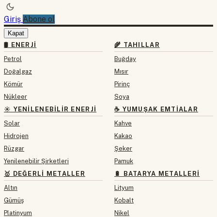
Giriş
Abone ol
Kapat
🛢 ENERJI
🌾 TAHILLAR
Petrol
Buğday
Doğalgaz
Mısır
Kömür
Pirinç
Nükleer
Soya
☀️ YENILENEBILIR ENERJI
☕ YUMUŞAK EMTIALAR
Solar
Kahve
Hidrojen
Kakao
Rüzgar
Şeker
Yenilenebilir Şirketleri
Pamuk
🥇 DEĞERLI METALLER
🔋 BATARYA METALLERI
Altın
Lityum
Gümüş
Kobalt
Platinyum
Nikel