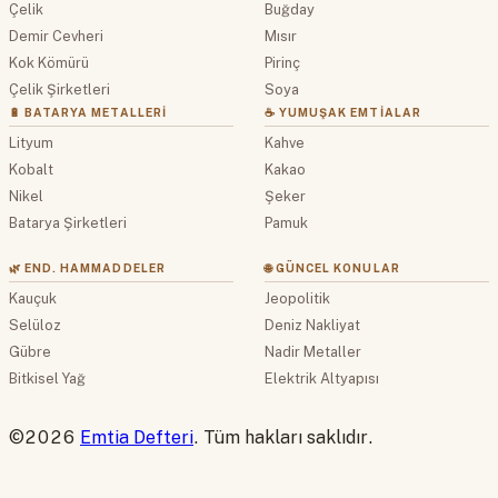
Çelik
Buğday
Demir Cevheri
Mısır
Kok Kömürü
Pirinç
Çelik Şirketleri
Soya
🔋 BATARYA METALLERI
☕ YUMUŞAK EMTIALAR
Lityum
Kahve
Kobalt
Kakao
Nikel
Şeker
Batarya Şirketleri
Pamuk
🌿 END. HAMMADDELER
🌐 GÜNCEL KONULAR
Kauçuk
Jeopolitik
Selüloz
Deniz Nakliyat
Gübre
Nadir Metaller
Bitkisel Yağ
Elektrik Altyapısı
©2026
Emtia Defteri
. Tüm hakları saklıdır.