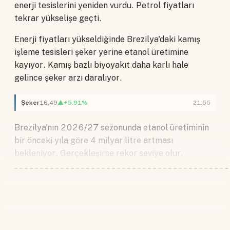
enerji tesislerini yeniden vurdu. Petrol fiyatları
tekrar yükselişe geçti.
Enerji fiyatları yükseldiğinde Brezilya'daki kamış
işleme tesisleri şeker yerine etanol üretimine
kayıyor. Kamış bazlı biyoyakıt daha karlı hale
gelince şeker arzı daralıyor.
Şeker
16,49
▲+5.91%
21.55
Brezilya'nın 2026/27 sezonunda etanol üretiminin
bir önceki yıla göre 4 milyar litre artması
bekleniyor. Gerçekleşirse rekor seviye olur.