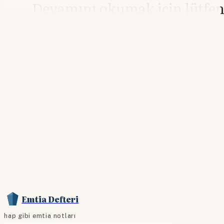
Devamını okumak için lütfe
giriş yapın
Hesabınız yoksa lütfen abone olun.
Hemen Abone Ol
Hesabınız var mı?
Giriş
Emtia Defteri
hap gibi emtia notları