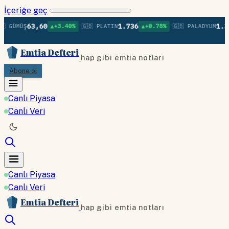
İçeriğe geç
•
•
63,60
1.736
1.37
 GÜMÜŞ
▲+3.40%
🇬🇧 PLATIN
▲+0.78%
🇬🇧 PALADYUM
Emtia Defteri
hap gibi emtia notları
Abone ol
Canlı Piyasa
Canlı Veri
Canlı Piyasa
Canlı Veri
Emtia Defteri
hap gibi emtia notları