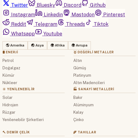
Twitter
Bluesky
Discord
Github
Instagram
Linkedin
Mastodon
Pinterest
Reddit
Telegram
Threads
Tiktok
Whatsapp
Youtube
🌎 Amerika
🌏 Asya
🌍 Afrika
🌍 Avrupa
🛢 ENERJI
🥇 DEĞERLI METALLER
Petrol
Altın
Doğalgaz
Gümüş
Kömür
Platinyum
Nükleer
Altın Madencileri
☀️ YENILENEBILIR
🏭 SANAYI METALLERI
Solar
Bakır
Hidrojen
Alüminyum
Rüzgar
Kalay
Yenilenebilir Şirketleri
Çinko
🔨 DEMIR ÇELIK
🌾 TAHILLAR