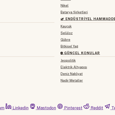
Nikel
Batarya Şirketleri
🌿 ENDÜSTRIYEL HAMMADD
Kauçuk
Selüloz
Gübre
Bitkisel Yağ
🌐 GÜNCEL KONULAR
Jeopolitik
Elektrik Altyapısı
Deniz Nakliyat
Nadir Metaller
am
Linkedin
Mastodon
Pinterest
Reddit
T