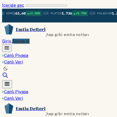
İçeriğe geç
•
•
63,60
1.736
1.379
GÜMÜŞ
▲+3.40%
🇬🇧 PLATIN
▲+0.78%
🇬🇧 PALADYUM
Emtia Defteri
hap gibi emtia notları
Giriş
Abone ol
Canlı Piyasa
Canlı Veri
Canlı Piyasa
Canlı Veri
Emtia Defteri
hap gibi emtia notları