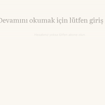
Devamını okumak için lütfen giriş
Hesabınız yoksa lütfen abone olun.
Hemen Abone Ol
Hesabınız var mı?
Giriş
Demir Cevheri
712,00
▼-0.56%
¥/ton
21.55