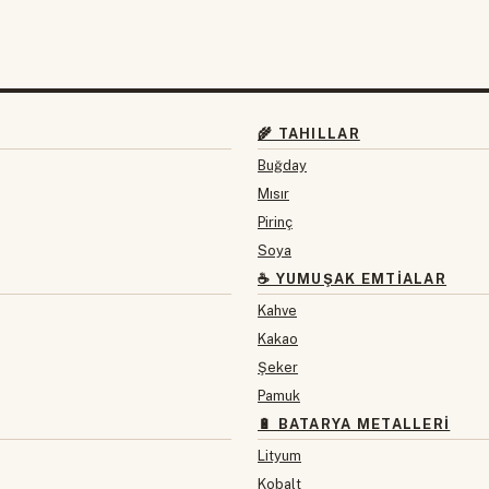
🌾 TAHILLAR
Buğday
Mısır
Pirinç
Soya
☕ YUMUŞAK EMTIALAR
Kahve
Kakao
Şeker
Pamuk
🔋 BATARYA METALLERI
Lityum
Kobalt