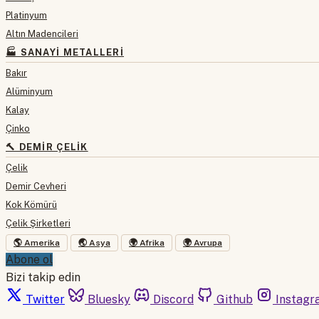
Platinyum
Altın Madencileri
🏭 SANAYI METALLERI
Bakır
Alüminyum
Kalay
Çinko
🔨 DEMIR ÇELIK
Çelik
Demir Cevheri
Kok Kömürü
Çelik Şirketleri
🌎 Amerika
🌏 Asya
🌍 Afrika
🌍 Avrupa
Abone ol
Bizi takip edin
Twitter
Bluesky
Discord
Github
Instagr