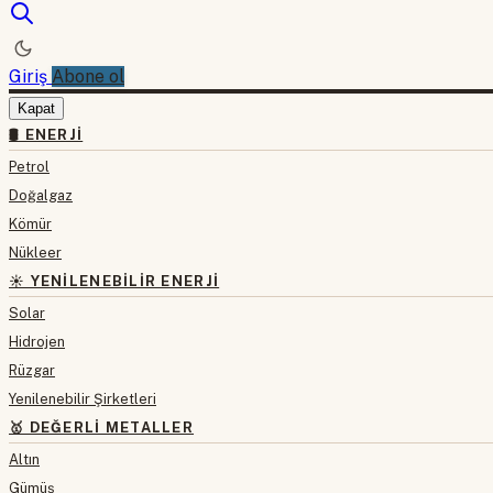
Giriş
Abone ol
Kapat
🛢 ENERJI
Petrol
Doğalgaz
Kömür
Nükleer
☀️ YENILENEBILIR ENERJI
Solar
Hidrojen
Rüzgar
Yenilenebilir Şirketleri
🥇 DEĞERLI METALLER
Altın
Gümüş