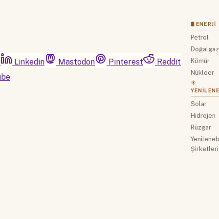
🛢 ENERJI
Petrol
Doğalga
m
Linkedin
Mastodon
Pinterest
Reddit
Kömür
Nükleer
ube
☀️
YENILENE
Solar
Hidrojen
Rüzgar
Yenilenebi
Şirketleri