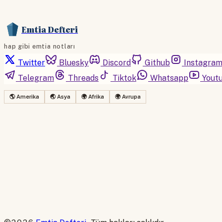
Emtia Defteri
hap gibi emtia notları
Twitter
Bluesky
Discord
Github
Instagra
Telegram
Threads
Tiktok
Whatsapp
Yout
🌎 Amerika
🌏 Asya
🌍 Afrika
🌍 Avrupa