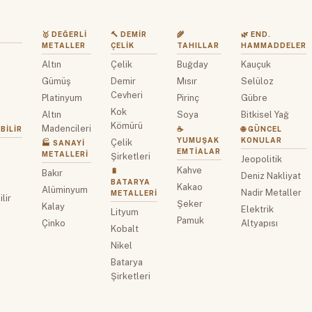
🥇 DEĞERLI
🔨 DEMIR
🌾
🌿 END.
METALLER
ÇELIK
TAHILLAR
HAMMADDELER
Altın
Çelik
Buğday
Kauçuk
z
Gümüş
Demir
Mısır
Selüloz
Cevheri
Platinyum
Pirinç
Gübre
Kok
Altın
Soya
Bitkisel Yağ
Kömürü
Madencileri
BILIR
☕
🌐 GÜNCEL
YUMUŞAK
KONULAR
Çelik
🏭 SANAYI
EMTIALAR
METALLERI
Şirketleri
Jeopolitik
Kahve
🔋
Bakır
Deniz Nakliyat
BATARYA
Kakao
Alüminyum
Nadir Metaller
METALLERI
lir
Şeker
Kalay
Elektrik
Lityum
Pamuk
Çinko
Altyapısı
Kobalt
Nikel
Batarya
Şirketleri