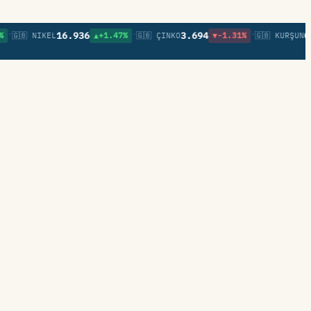
•
•
16.936
3.694
0,85
🇧 NIKEL
▲+1.47%
🇬🇧 ÇINKO
▼-1.31%
🇬🇧 KURŞUN