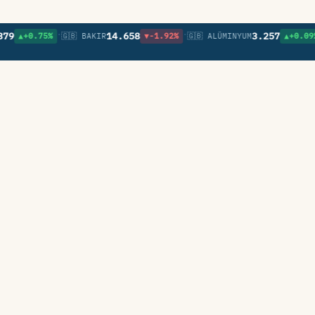
•
•
•
14.658
3.257
▲+0.75%
🇬🇧 BAKIR
▼-1.92%
🇬🇧 ALÜMINYUM
▲+0.09%
