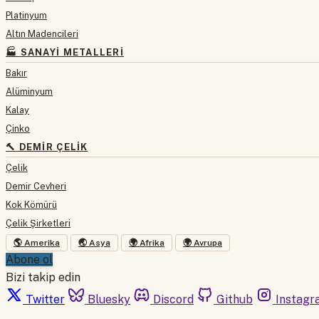
Platinyum
Altın Madencileri
🏭 SANAYI METALLERI
Bakır
Alüminyum
Kalay
Çinko
🔨 DEMIR ÇELIK
Çelik
Demir Cevheri
Kok Kömürü
Çelik Şirketleri
🌎 Amerika
🌏 Asya
🌍 Afrika
🌍 Avrupa
Abone ol
Bizi takip edin
Twitter
Bluesky
Discord
Github
Instagr