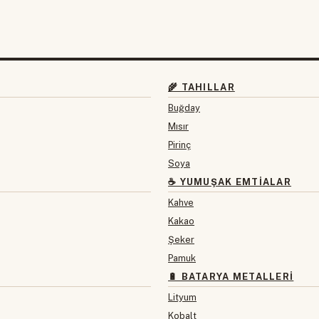
🌾 TAHILLAR
Buğday
Mısır
Pirinç
Soya
☕ YUMUŞAK EMTIALAR
Kahve
Kakao
Şeker
Pamuk
🔋 BATARYA METALLERI
Lityum
Kobalt