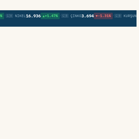
•
•
16.936
3.694
0,85
🇧 NIKEL
▲+1.47%
🇬🇧 ÇINKO
▼-1.31%
🇬🇧 KURŞUN