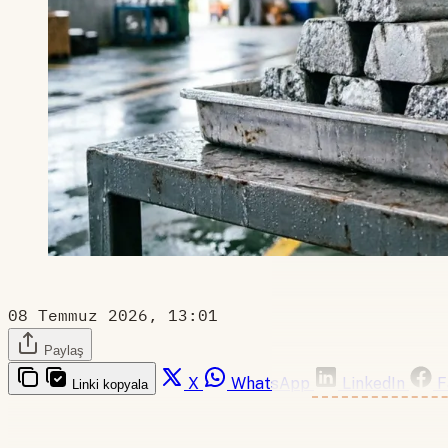
08 Temmuz 2026, 13:01
Paylaş
X
WhatsApp
LinkedIn
F
Linki kopyala