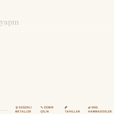
 yapın
🥇 DEĞERLI
🔨 DEMIR
🌾
🌿 END.
METALLER
ÇELIK
TAHILLAR
HAMMADDELER