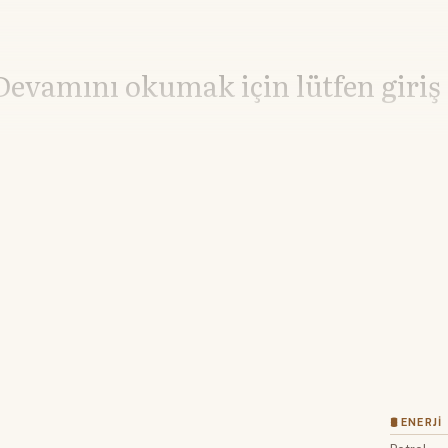
Devamını okumak için lütfen giriş
Hesabınız yoksa lütfen abone olun.
Hemen Abone Ol
Hesabınız var mı?
Giriş
🛢 ENERJI