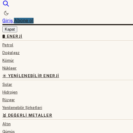
Giriş
Abone ol
Kapat
🛢 ENERJI
Petrol
Doğalgaz
Kömür
Nükleer
☀️ YENILENEBILIR ENERJI
Solar
Hidrojen
Rüzgar
Yenilenebilir Şirketleri
🥇 DEĞERLI METALLER
Altın
Gümüş