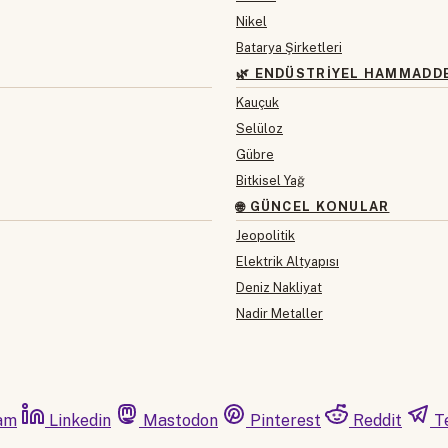
Nikel
Batarya Şirketleri
🌿 ENDÜSTRIYEL HAMMADD
Kauçuk
Selüloz
Gübre
Bitkisel Yağ
🌐 GÜNCEL KONULAR
Jeopolitik
Elektrik Altyapısı
Deniz Nakliyat
Nadir Metaller
am
Linkedin
Mastodon
Pinterest
Reddit
T