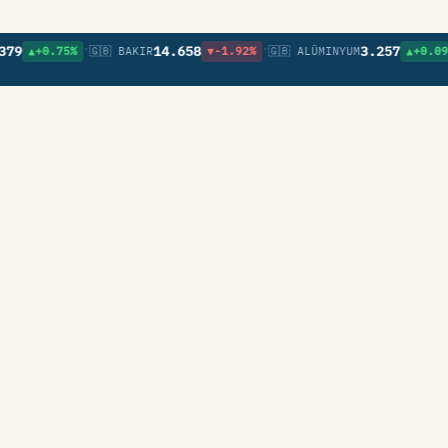
•
•
•
14.658
3.257
▲+0.75%
🇬🇧 BAKIR
▼-1.92%
🇬🇧 ALÜMINYUM
▲+0.09%
