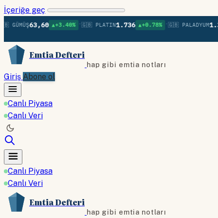
İçeriğe geç
•
•
63,60
1.736
1.379
GÜMÜŞ
▲+3.40%
🇬🇧 PLATIN
▲+0.78%
🇬🇧 PALADYUM
Emtia Defteri
hap gibi emtia notları
Giriş
Abone ol
Canlı Piyasa
Canlı Veri
Canlı Piyasa
Canlı Veri
Emtia Defteri
hap gibi emtia notları