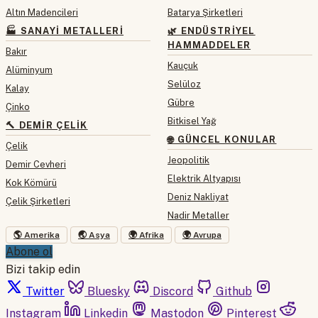
Altın Madencileri
Batarya Şirketleri
🏭 SANAYI METALLERI
🌿 ENDÜSTRIYEL
HAMMADDELER
Bakır
Kauçuk
Alüminyum
Selüloz
Kalay
Gübre
Çinko
Bitkisel Yağ
🔨 DEMIR ÇELIK
🌐 GÜNCEL KONULAR
Çelik
Jeopolitik
Demir Cevheri
Elektrik Altyapısı
Kok Kömürü
Deniz Nakliyat
Çelik Şirketleri
Nadir Metaller
🌎 Amerika
🌏 Asya
🌍 Afrika
🌍 Avrupa
Abone ol
Bizi takip edin
Twitter
Bluesky
Discord
Github
Instagram
Linkedin
Mastodon
Pinterest