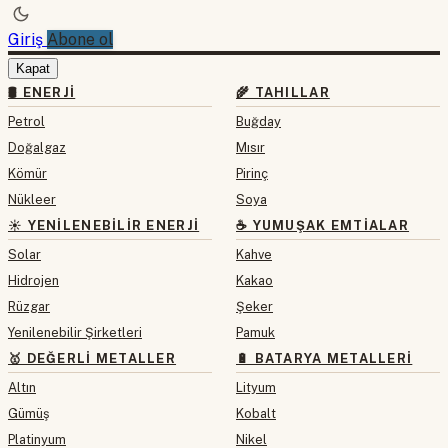
Giriş
Abone ol
Kapat
🛢 ENERJI
🌾 TAHILLAR
Petrol
Buğday
Doğalgaz
Mısır
Kömür
Pirinç
Nükleer
Soya
☀️ YENILENEBILIR ENERJI
☕ YUMUŞAK EMTIALAR
Solar
Kahve
Hidrojen
Kakao
Rüzgar
Şeker
Yenilenebilir Şirketleri
Pamuk
🥇 DEĞERLI METALLER
🔋 BATARYA METALLERI
Altın
Lityum
Gümüş
Kobalt
Platinyum
Nikel