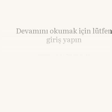
Devamını okumak için lütfe
giriş yapın
Hesabınız yoksa lütfen abone olun.
Hemen Abone Ol
Hesabınız var mı?
Giriş
Bakır
14.658,26
▼-1.92%
21.55