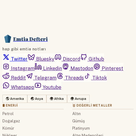
Emtia Defteri
hap gibi emtia notları
Twitter
Bluesky
Discord
Github
Instagram
Linkedin
Mastodon
Pinterest
Reddit
Telegram
Threads
Tiktok
Whatsapp
Youtube
🌎 Amerika
🌏 Asya
🌍 Afrika
🌍 Avrupa
🛢 ENERJI
🥇 DEĞERLI METALLER
Petrol
Altın
Doğalgaz
Gümüş
Kömür
Platinyum
Nükleer
Altın Madencileri