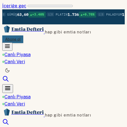
İçeriğe geç
•
•
63,60
1.736
1.3
🇧 GÜMÜŞ
▲+3.40%
🇬🇧 PLATIN
▲+0.78%
🇬🇧 PALADYUM
Emtia Defteri
hap gibi emtia notları
Abone ol
Canlı Piyasa
Canlı Veri
Canlı Piyasa
Canlı Veri
Emtia Defteri
hap gibi emtia notları