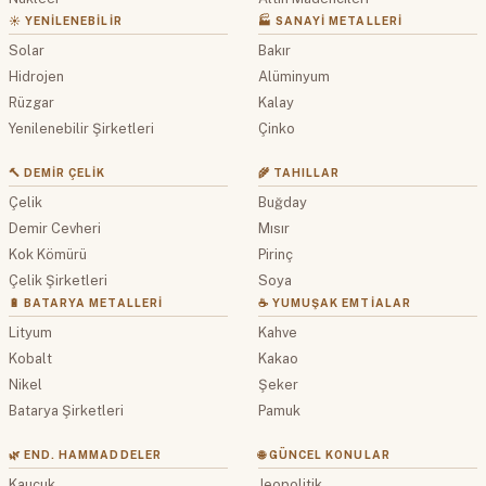
☀️ YENILENEBILIR
🏭 SANAYI METALLERI
Solar
Bakır
Hidrojen
Alüminyum
Rüzgar
Kalay
Yenilenebilir Şirketleri
Çinko
🔨 DEMIR ÇELIK
🌾 TAHILLAR
Çelik
Buğday
Demir Cevheri
Mısır
Kok Kömürü
Pirinç
Çelik Şirketleri
Soya
🔋 BATARYA METALLERI
☕ YUMUŞAK EMTIALAR
Lityum
Kahve
Kobalt
Kakao
Nikel
Şeker
Batarya Şirketleri
Pamuk
🌿 END. HAMMADDELER
🌐 GÜNCEL KONULAR
Kauçuk
Jeopolitik