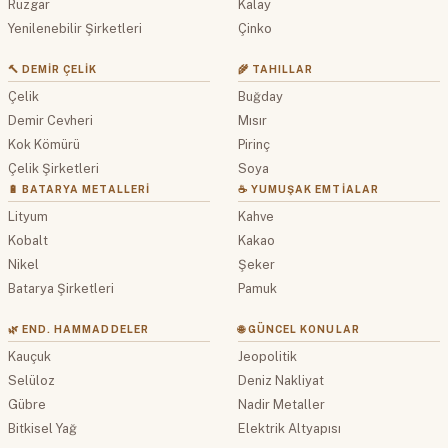
Rüzgar
Kalay
Yenilenebilir Şirketleri
Çinko
🔨 DEMIR ÇELIK
🌾 TAHILLAR
Çelik
Buğday
Demir Cevheri
Mısır
Kok Kömürü
Pirinç
Çelik Şirketleri
Soya
🔋 BATARYA METALLERI
☕ YUMUŞAK EMTIALAR
Lityum
Kahve
Kobalt
Kakao
Nikel
Şeker
Batarya Şirketleri
Pamuk
🌿 END. HAMMADDELER
🌐 GÜNCEL KONULAR
Kauçuk
Jeopolitik
Selüloz
Deniz Nakliyat
Gübre
Nadir Metaller
Bitkisel Yağ
Elektrik Altyapısı