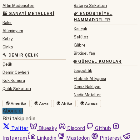
Altın Madencileri
Batarya Şirketleri
🏭 SANAYI METALLERI
🌿 ENDÜSTRIYEL
HAMMADDELER
Bakır
Kauçuk
Alüminyum
Selüloz
Kalay
Gübre
Çinko
Bitkisel Yağ
🔨 DEMIR ÇELIK
🌐 GÜNCEL KONULAR
Çelik
Jeopolitik
Demir Cevheri
Elektrik Altyapısı
Kok Kömürü
Deniz Nakliyat
Çelik Şirketleri
Nadir Metaller
🌎 Amerika
🌏 Asya
🌍 Afrika
🌍 Avrupa
Abone ol
Bizi takip edin
Twitter
Bluesky
Discord
Github
Instagram
Linkedin
Mastodon
Pinterest