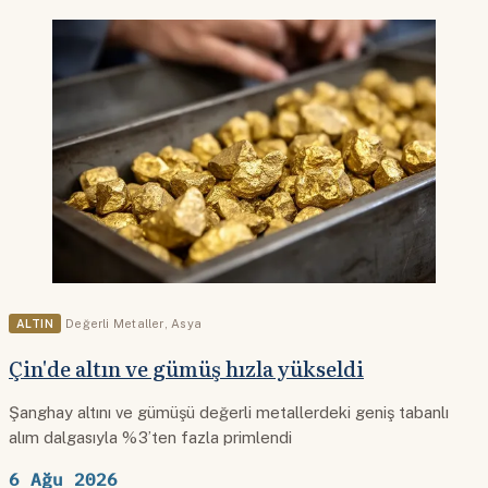
ALTIN
Değerli Metaller
,
Asya
Çin'de altın ve gümüş hızla yükseldi
Şanghay altını ve gümüşü değerli metallerdeki geniş tabanlı
alım dalgasıyla %3’ten fazla primlendi
6 Ağu 2026