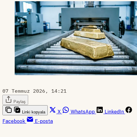
07 Temmuz 2026, 14:21
Paylaş
X
WhatsApp
LinkedIn
Linki kopyala
Facebook
E-posta