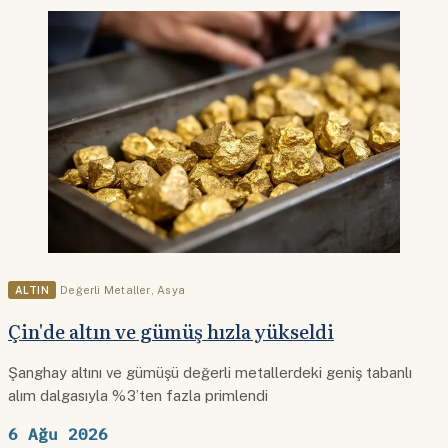
ALTIN
Değerli Metaller
,
Asya
Çin'de altın ve gümüş hızla yükseldi
Şanghay altını ve gümüşü değerli metallerdeki geniş tabanlı
alım dalgasıyla %3’ten fazla primlendi
6 Ağu 2026