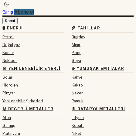
Giriş
Abone ol
Kapat
🛢 ENERJI
🌾 TAHILLAR
Petrol
Buğday
Doğalgaz
Mısır
Kömür
Pirinç
Nükleer
Soya
☀️ YENILENEBILIR ENERJI
☕ YUMUŞAK EMTIALAR
Solar
Kahve
Hidrojen
Kakao
Rüzgar
Şeker
Yenilenebilir Şirketleri
Pamuk
🥇 DEĞERLI METALLER
🔋 BATARYA METALLERI
Altın
Lityum
Gümüş
Kobalt
Platinyum
Nikel