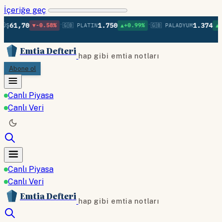
İçeriğe geç
•
•
•
70
1.750
1.374
▼-0.58%
🇬🇧 PLATIN
▲+0.99%
🇬🇧 PALADYUM
▲+0.86%
Emtia Defteri
hap gibi emtia notları
Abone ol
Canlı Piyasa
Canlı Veri
Canlı Piyasa
Canlı Veri
Emtia Defteri
hap gibi emtia notları