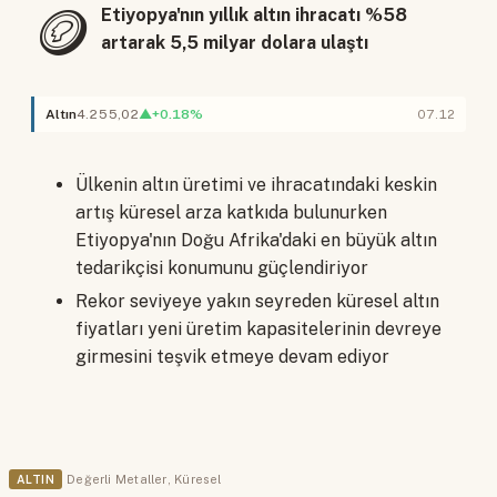
🪙
Etiyopya'nın yıllık altın ihracatı %58
artarak 5,5 milyar dolara ulaştı
Altın
4.255,02
▲+0.18%
07.12
Ülkenin altın üretimi ve ihracatındaki keskin
artış küresel arza katkıda bulunurken
Etiyopya'nın Doğu Afrika'daki en büyük altın
tedarikçisi konumunu güçlendiriyor
Rekor seviyeye yakın seyreden küresel altın
fiyatları yeni üretim kapasitelerinin devreye
girmesini teşvik etmeye devam ediyor
ALTIN
Değerli Metaller
,
Küresel