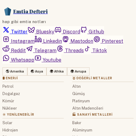
Emtia Defteri
hap gibi emtia notları
Twitter
Bluesky
Discord
Github
Instagram
Linkedin
Mastodon
Pinterest
Reddit
Telegram
Threads
Tiktok
Whatsapp
Youtube
🌎 Amerika
🌏 Asya
🌍 Afrika
🌍 Avrupa
🛢 ENERJI
🥇 DEĞERLI METALLER
Petrol
Altın
Doğalgaz
Gümüş
Kömür
Platinyum
Nükleer
Altın Madencileri
☀️ YENILENEBILIR
🏭 SANAYI METALLERI
Solar
Bakır
Hidrojen
Alüminyum