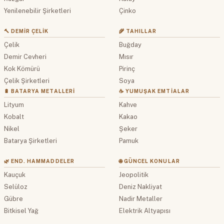
Yenilenebilir Şirketleri
Çinko
🔨 DEMIR ÇELIK
🌾 TAHILLAR
Çelik
Buğday
Demir Cevheri
Mısır
Kok Kömürü
Pirinç
Çelik Şirketleri
Soya
🔋 BATARYA METALLERI
☕ YUMUŞAK EMTIALAR
Lityum
Kahve
Kobalt
Kakao
Nikel
Şeker
Batarya Şirketleri
Pamuk
🌿 END. HAMMADDELER
🌐 GÜNCEL KONULAR
Kauçuk
Jeopolitik
Selüloz
Deniz Nakliyat
Gübre
Nadir Metaller
Bitkisel Yağ
Elektrik Altyapısı