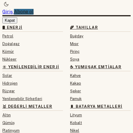
Giriş
Abone ol
Kapat
🛢 ENERJI
🌾 TAHILLAR
Petrol
Buğday
Doğalgaz
Mısır
Kömür
Pirinç
Nükleer
Soya
☀️ YENILENEBILIR ENERJI
☕ YUMUŞAK EMTIALAR
Solar
Kahve
Hidrojen
Kakao
Rüzgar
Şeker
Yenilenebilir Şirketleri
Pamuk
🥇 DEĞERLI METALLER
🔋 BATARYA METALLERI
Altın
Lityum
Gümüş
Kobalt
Platinyum
Nikel