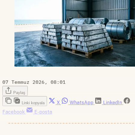
07 Temmuz 2026, 08:01
Paylaş
X
WhatsApp
LinkedIn
Linki kopyala
Facebook
E-posta