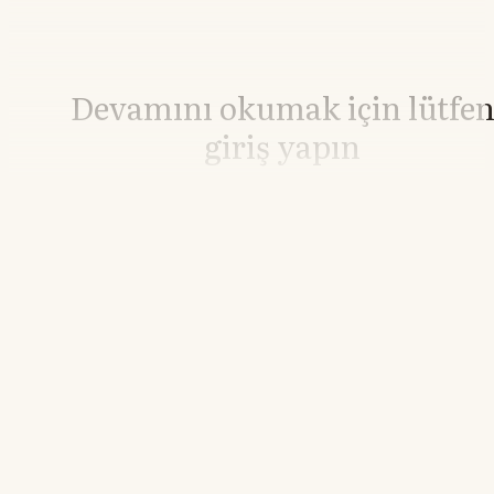
Devamını okumak için lütfe
giriş yapın
Hesabınız yoksa lütfen abone olun.
Hemen Abone Ol
Hesabınız var mı?
Giriş