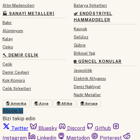
Altın Madencileri
Batarya Şirketleri
🏭 SANAYI METALLERI
🌿 ENDÜSTRIYEL
HAMMADDELER
Bakır
Kauçuk
Alüminyum
Selüloz
Kalay
Gübre
Çinko
Bitkisel Yağ
🔨 DEMIR ÇELIK
🌐 GÜNCEL KONULAR
Çelik
Jeopolitik
Demir Cevheri
Elektrik Altyapısı
Kok Kömürü
Deniz Nakliyat
Çelik Şirketleri
Nadir Metaller
🌎 Amerika
🌏 Asya
🌍 Afrika
🌍 Avrupa
Abone ol
Bizi takip edin
Twitter
Bluesky
Discord
Github
Instagram
Linkedin
Mastodon
Pinterest