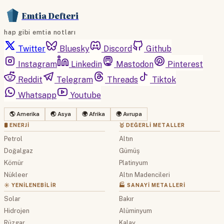
Emtia Defteri
hap gibi emtia notları
Twitter
Bluesky
Discord
Github
Instagram
Linkedin
Mastodon
Pinterest
Reddit
Telegram
Threads
Tiktok
Whatsapp
Youtube
🌎 Amerika
🌏 Asya
🌍 Afrika
🌍 Avrupa
🛢 ENERJI
🥇 DEĞERLI METALLER
Petrol
Altın
Doğalgaz
Gümüş
Kömür
Platinyum
Nükleer
Altın Madencileri
☀️ YENILENEBILIR
🏭 SANAYI METALLERI
Solar
Bakır
Hidrojen
Alüminyum
Rüzgar
Kalay