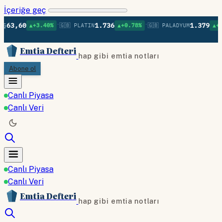
İçeriğe geç
•
•
•
0
1.736
1.379
▲+3.40%
🇬🇧 PLATIN
▲+0.78%
🇬🇧 PALADYUM
▲+0.75%

Emtia Defteri
hap gibi emtia notları
Abone ol
Canlı Piyasa
Canlı Veri
Canlı Piyasa
Canlı Veri
Emtia Defteri
hap gibi emtia notları