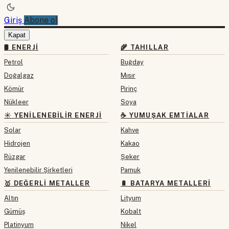
Giriş
Abone ol
Kapat
🛢 ENERJI
🌾 TAHILLAR
Petrol
Buğday
Doğalgaz
Mısır
Kömür
Pirinç
Nükleer
Soya
☀️ YENILENEBILIR ENERJI
☕ YUMUŞAK EMTIALAR
Solar
Kahve
Hidrojen
Kakao
Rüzgar
Şeker
Yenilenebilir Şirketleri
Pamuk
🥇 DEĞERLI METALLER
🔋 BATARYA METALLERI
Altın
Lityum
Gümüş
Kobalt
Platinyum
Nikel