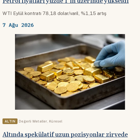
Petrol fiyatları yüzde 1’in üzerinde yükseldi
WTI Eylül kontratı 78,18 dolar/varil, %1,15 artış
7 Ağu 2026
ALTIN
Değerli Metaller
,
Küresel
Altında spekülatif uzun pozisyonlar zirvede