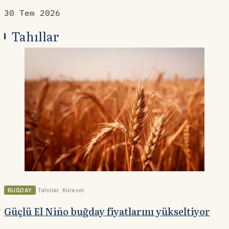
30 Tem 2026
Tahıllar
BUĞDAY
Tahıllar
,
Küresel
Güçlü El Niño buğday fiyatlarını yükseltiyor