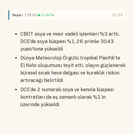
Soya
1.176,00
▲+1.62%
21.55
CBOT soya ve mısır vadeli işlemleri %3 arttı,
DCE’de soya küspesi %1,26 primle 3043
yuan/tona yükseldi
Dünya Meteoroloji Örgütü tropikal Pasifik’te
El Niño oluşumunu teyit etti, olayın güçlenerek
küresel sıcak hava dalgası ve kuraklık riskini
artıracağı belirtildi
DCE’de 2 numaralı soya ve kanola küspesi
kontratları da eş zamanlı olarak %1’in
üzerinde yükseldi