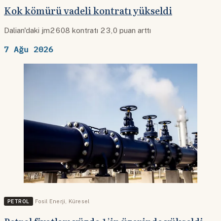
Kok kömürü vadeli kontratı yükseldi
Dalian'daki jm2608 kontratı 23,0 puan arttı
7 Ağu 2026
PETROL
Fosil Enerji
,
Küresel