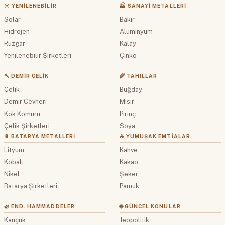
☀️ YENILENEBILIR
🏭 SANAYI METALLERI
Solar
Bakır
Hidrojen
Alüminyum
Rüzgar
Kalay
Yenilenebilir Şirketleri
Çinko
🔨 DEMIR ÇELIK
🌾 TAHILLAR
Çelik
Buğday
Demir Cevheri
Mısır
Kok Kömürü
Pirinç
Çelik Şirketleri
Soya
🔋 BATARYA METALLERI
☕ YUMUŞAK EMTIALAR
Lityum
Kahve
Kobalt
Kakao
Nikel
Şeker
Batarya Şirketleri
Pamuk
🌿 END. HAMMADDELER
🌐 GÜNCEL KONULAR
Kauçuk
Jeopolitik