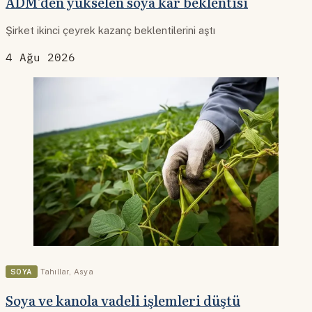
ADM'den yükselen soya kâr beklentisi
Şirket ikinci çeyrek kazanç beklentilerini aştı
4 Ağu 2026
SOYA
Tahıllar
,
Asya
Soya ve kanola vadeli işlemleri düştü