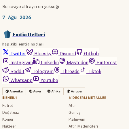
Bu seviye altı ayın en yükseği
7 Ağu 2026
Emtia Defteri
hap gibi emtia notları
Twitter
Bluesky
Discord
Github
Instagram
Linkedin
Mastodon
Pinterest
Reddit
Telegram
Threads
Tiktok
Whatsapp
Youtube
🌎 Amerika
🌏 Asya
🌍 Afrika
🌍 Avrupa
🛢 ENERJI
🥇 DEĞERLI METALLER
Petrol
Altın
Doğalgaz
Gümüş
Kömür
Platinyum
Nükleer
Altın Madencileri