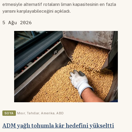
etmesiyle alternatif rotaların liman kapasitesinin en fazla
yarısını karşılayabileceğini açıkladı.
5 Ağu 2026
SOYA
Mısır
,
Tahıllar
,
Amerika
,
ABD
ADM yağlı tohumla kâr hedefini yükseltti