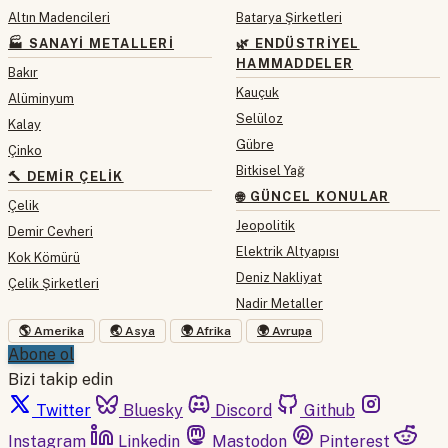
Altın Madencileri
Batarya Şirketleri
🏭 SANAYI METALLERI
🌿 ENDÜSTRIYEL
HAMMADDELER
Bakır
Kauçuk
Alüminyum
Selüloz
Kalay
Gübre
Çinko
Bitkisel Yağ
🔨 DEMIR ÇELIK
🌐 GÜNCEL KONULAR
Çelik
Jeopolitik
Demir Cevheri
Elektrik Altyapısı
Kok Kömürü
Deniz Nakliyat
Çelik Şirketleri
Nadir Metaller
🌎 Amerika
🌏 Asya
🌍 Afrika
🌍 Avrupa
Abone ol
Bizi takip edin
Twitter
Bluesky
Discord
Github
Instagram
Linkedin
Mastodon
Pinterest