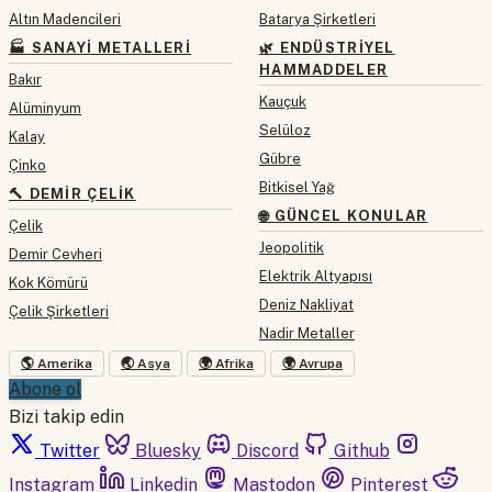
Altın Madencileri
Batarya Şirketleri
🏭 SANAYI METALLERI
🌿 ENDÜSTRIYEL
HAMMADDELER
Bakır
Kauçuk
Alüminyum
Selüloz
Kalay
Gübre
Çinko
Bitkisel Yağ
🔨 DEMIR ÇELIK
🌐 GÜNCEL KONULAR
Çelik
Jeopolitik
Demir Cevheri
Elektrik Altyapısı
Kok Kömürü
Deniz Nakliyat
Çelik Şirketleri
Nadir Metaller
🌎 Amerika
🌏 Asya
🌍 Afrika
🌍 Avrupa
Abone ol
Bizi takip edin
Twitter
Bluesky
Discord
Github
Instagram
Linkedin
Mastodon
Pinterest