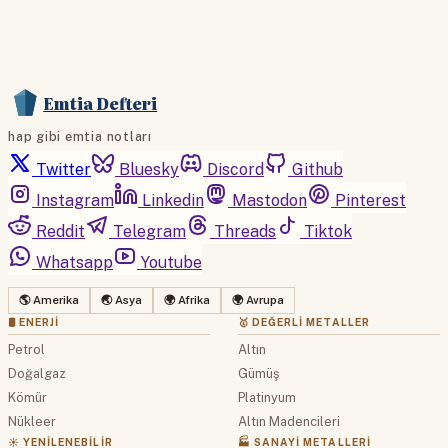
Emtia Defteri
hap gibi emtia notları
Twitter
Bluesky
Discord
Github
Instagram
Linkedin
Mastodon
Pinterest
Reddit
Telegram
Threads
Tiktok
Whatsapp
Youtube
🌎 Amerika
🌏 Asya
🌍 Afrika
🌍 Avrupa
🛢 ENERJI
🥇 DEĞERLI METALLER
Petrol
Altın
Doğalgaz
Gümüş
Kömür
Platinyum
Nükleer
Altın Madencileri
☀️ YENILENEBILIR
🏭 SANAYI METALLERI