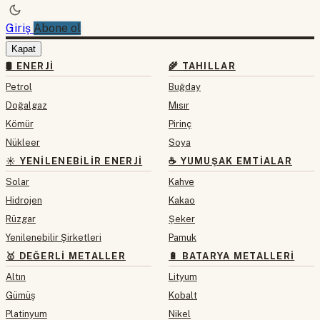
Giriş
Abone ol
Kapat
🛢 ENERJI
🌾 TAHILLAR
Petrol
Buğday
Doğalgaz
Mısır
Kömür
Pirinç
Nükleer
Soya
☀️ YENILENEBILIR ENERJI
☕ YUMUŞAK EMTIALAR
Solar
Kahve
Hidrojen
Kakao
Rüzgar
Şeker
Yenilenebilir Şirketleri
Pamuk
🥇 DEĞERLI METALLER
🔋 BATARYA METALLERI
Altın
Lityum
Gümüş
Kobalt
Platinyum
Nikel