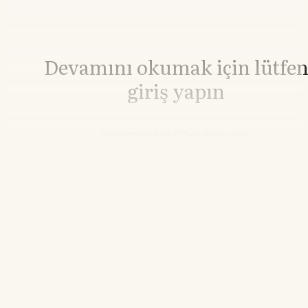
Devamını okumak için lütfe
giriş yapın
Hesabınız yoksa lütfen abone olun.
Hemen Abone Ol
Hesabınız var mı?
Giriş
Altın
4.341,91
▲+2.40%
21.55