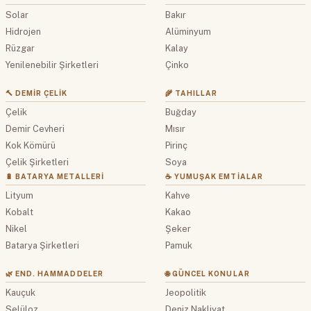
Solar
Bakır
Hidrojen
Alüminyum
Rüzgar
Kalay
Yenilenebilir Şirketleri
Çinko
🔨 DEMIR ÇELIK
🌾 TAHILLAR
Çelik
Buğday
Demir Cevheri
Mısır
Kok Kömürü
Pirinç
Çelik Şirketleri
Soya
🔋 BATARYA METALLERI
☕ YUMUŞAK EMTIALAR
Lityum
Kahve
Kobalt
Kakao
Nikel
Şeker
Batarya Şirketleri
Pamuk
🌿 END. HAMMADDELER
🌐 GÜNCEL KONULAR
Kauçuk
Jeopolitik
Selüloz
Deniz Nakliyat