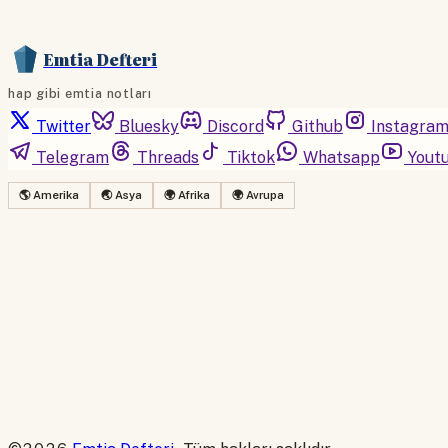
Emtia Defteri
hap gibi emtia notları
Twitter
Bluesky
Discord
Github
Instagra
Telegram
Threads
Tiktok
Whatsapp
Yout
🌎 Amerika
🌏 Asya
🌍 Afrika
🌍 Avrupa