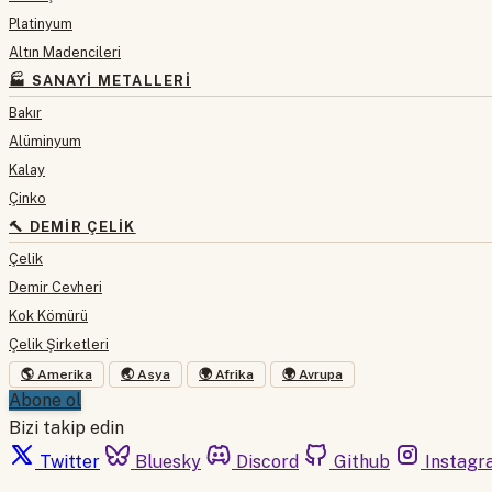
Platinyum
Altın Madencileri
🏭 SANAYI METALLERI
Bakır
Alüminyum
Kalay
Çinko
🔨 DEMIR ÇELIK
Çelik
Demir Cevheri
Kok Kömürü
Çelik Şirketleri
🌎 Amerika
🌏 Asya
🌍 Afrika
🌍 Avrupa
Abone ol
Bizi takip edin
Twitter
Bluesky
Discord
Github
Instagr