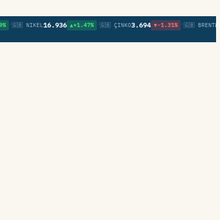
•
•
16.936
3.694
83,4
🇬🇧 NIKEL
▲+1.47%
🇬🇧 ÇINKO
▼-1.31%
🇬🇧 BRENT