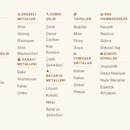
🥇 DEĞERLI
🔨 DEMIR
🌾
🌿 END.
METALLER
ÇELIK
TAHILLAR
HAMMADDELER
Altın
Çelik
Buğday
Kauçuk
z
Gümüş
Demir
Mısır
Selüloz
Cevheri
Platinyum
Pirinç
Gübre
Kok
Altın
Soya
Bitkisel Yağ
Kömürü
Madencileri
BILIR
☕
🌐 GÜNCEL
YUMUŞAK
KONULAR
Çelik
🏭 SANAYI
EMTIALAR
METALLERI
Şirketleri
Jeopolitik
Kahve
🔋
Bakır
Deniz Nakliyat
BATARYA
Kakao
Alüminyum
Nadir Metaller
METALLERI
lir
Şeker
Kalay
Elektrik
Lityum
Pamuk
Çinko
Altyapısı
Kobalt
Nikel
Batarya
Şirketleri