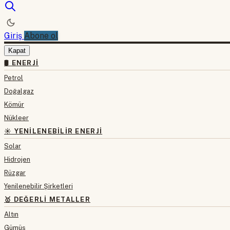
Giriş
Abone ol
Kapat
🛢 ENERJI
Petrol
Doğalgaz
Kömür
Nükleer
☀️ YENILENEBILIR ENERJI
Solar
Hidrojen
Rüzgar
Yenilenebilir Şirketleri
🥇 DEĞERLI METALLER
Altın
Gümüş