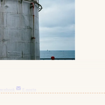
acebook
E-posta