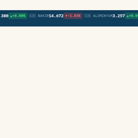
•
•
•
14.672
3.257
▲+0.80%
🇬🇧 BAKIR
▼-1.83%
🇬🇧 ALÜMINYUM
▲+0.09%