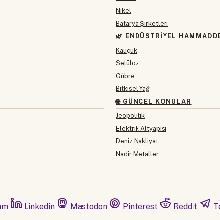
Nikel
Batarya Şirketleri
🌿 ENDÜSTRIYEL HAMMADD
Kauçuk
Selüloz
Gübre
Bitkisel Yağ
🌐 GÜNCEL KONULAR
Jeopolitik
Elektrik Altyapısı
Deniz Nakliyat
Nadir Metaller
am
Linkedin
Mastodon
Pinterest
Reddit
T