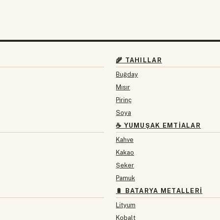
🌾 TAHILLAR
Buğday
Mısır
Pirinç
Soya
☕ YUMUŞAK EMTIALAR
Kahve
Kakao
Şeker
Pamuk
🔋 BATARYA METALLERI
Lityum
Kobalt