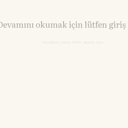
Devamını okumak için lütfen giriş
Hesabınız yoksa lütfen abone olun.
Hemen Abone Ol
Hesabınız var mı?
Giriş
Brent Petrol
83,43
WTI Petrol
78,11
▲+1.14%
▲+1.06
$/varil
$/varil