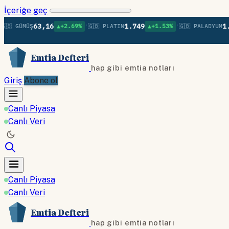
İçeriğe geç
•
•
63,16
1.749
1.380
 GÜMÜŞ
▲+2.69%
🇬🇧 PLATIN
▲+1.53%
🇬🇧 PALADYUM
Emtia Defteri
hap gibi emtia notları
Giriş
Abone ol
Canlı Piyasa
Canlı Veri
Canlı Piyasa
Canlı Veri
Emtia Defteri
hap gibi emtia notları