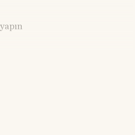
 yapın
%
18.38