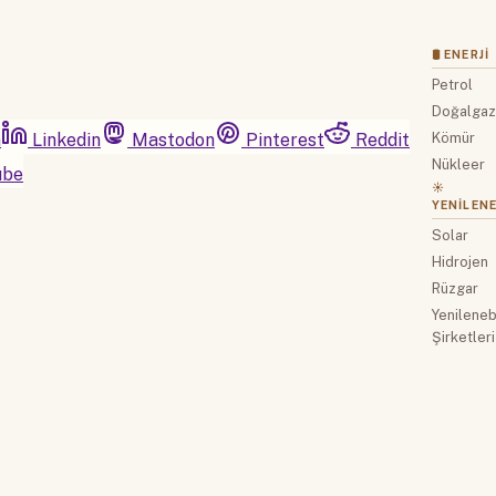
🛢 ENERJI
Petrol
Doğalga
m
Linkedin
Mastodon
Pinterest
Reddit
Kömür
Nükleer
ube
☀️
YENILENE
Solar
Hidrojen
Rüzgar
Yenilenebi
Şirketleri