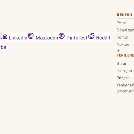
🛢 ENERJI
Petrol
Doğalga
m
Linkedin
Mastodon
Pinterest
Reddit
Kömür
Nükleer
ube
☀️
YENILENE
Solar
Hidrojen
Rüzgar
Yenilenebi
Şirketleri