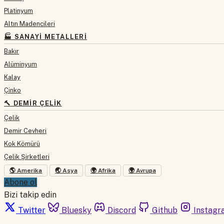
Platinyum
Altın Madencileri
🏭 SANAYI METALLERI
Bakır
Alüminyum
Kalay
Çinko
🔨 DEMIR ÇELIK
Çelik
Demir Cevheri
Kok Kömürü
Çelik Şirketleri
🌎 Amerika
🌏 Asya
🌍 Afrika
🌍 Avrupa
Abone ol
Bizi takip edin
Twitter
Bluesky
Discord
Github
Instagr