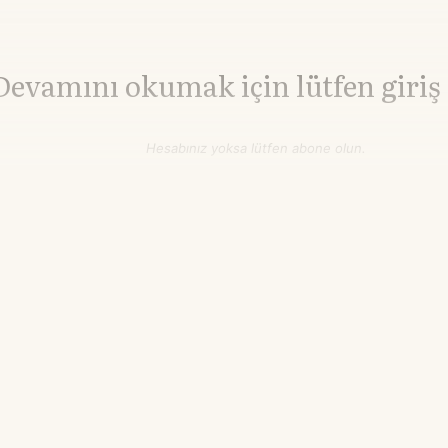
Devamını okumak için lütfen giriş
Hesabınız yoksa lütfen abone olun.
Hemen Abone Ol
Hesabınız var mı?
Giriş
İnşaat Demiri
3.010,00
HRC Çelik
3.242,00
▲+0.00%
▲+0.0
¥/ton
¥/ton