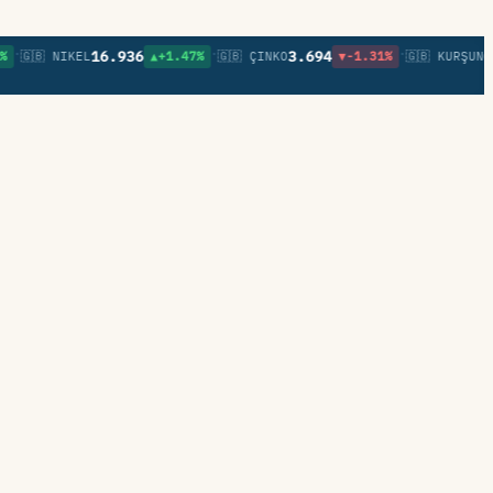
•
•
16.936
3.694
0,85
🇧 NIKEL
▲+1.47%
🇬🇧 ÇINKO
▼-1.31%
🇬🇧 KURŞUN