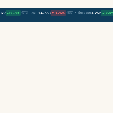
•
•
•
14.658
3.257
▲+0.75%
🇬🇧 BAKIR
▼-1.92%
🇬🇧 ALÜMINYUM
▲+0.09%
