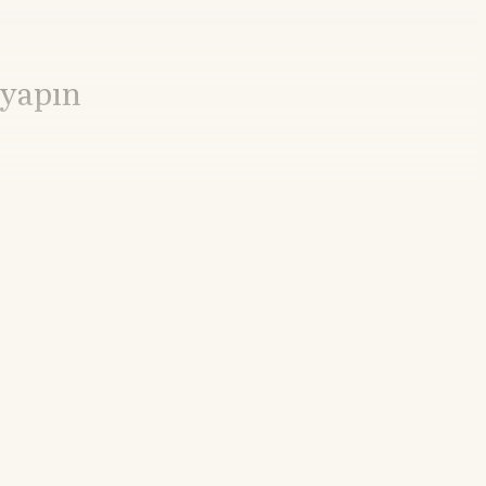
 yapın
9%
21.55