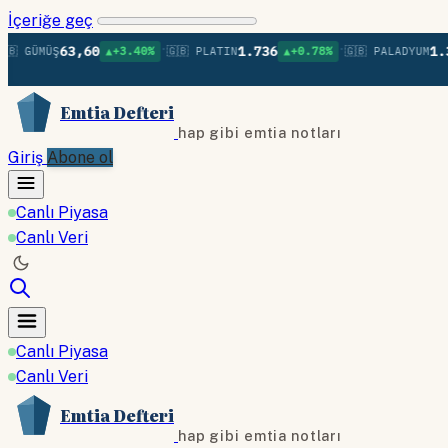
İçeriğe geç
•
•
63,60
1.736
1.379
GÜMÜŞ
▲+3.40%
🇬🇧 PLATIN
▲+0.78%
🇬🇧 PALADYUM
Emtia Defteri
hap gibi emtia notları
Giriş
Abone ol
Canlı Piyasa
Canlı Veri
Canlı Piyasa
Canlı Veri
Emtia Defteri
hap gibi emtia notları