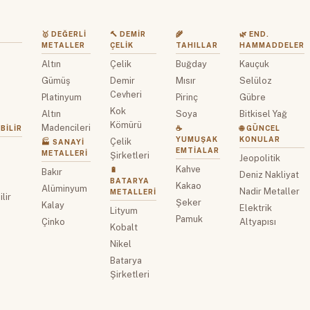
🥇 DEĞERLI
🔨 DEMIR
🌾
🌿 END.
METALLER
ÇELIK
TAHILLAR
HAMMADDELER
Altın
Çelik
Buğday
Kauçuk
z
Gümüş
Demir
Mısır
Selüloz
Cevheri
Platinyum
Pirinç
Gübre
Kok
Altın
Soya
Bitkisel Yağ
Kömürü
Madencileri
BILIR
☕
🌐 GÜNCEL
YUMUŞAK
KONULAR
Çelik
🏭 SANAYI
EMTIALAR
METALLERI
Şirketleri
Jeopolitik
Kahve
🔋
Bakır
Deniz Nakliyat
BATARYA
Kakao
Alüminyum
Nadir Metaller
METALLERI
lir
Şeker
Kalay
Elektrik
Lityum
Pamuk
Çinko
Altyapısı
Kobalt
Nikel
Batarya
Şirketleri