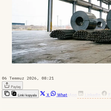
06 Temmuz 2026, 08:21
Paylaş
X
WhatsApp
LinkedIn
F
Linki kopyala