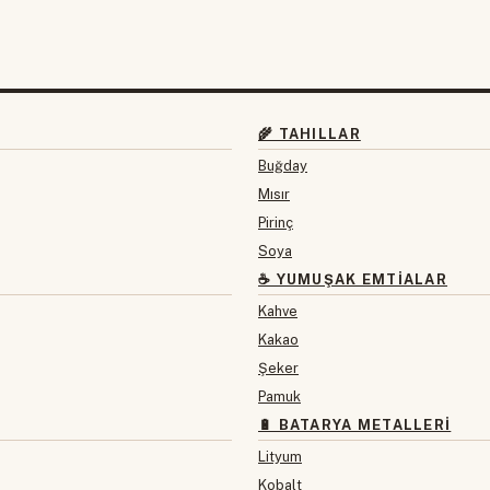
🌾 TAHILLAR
Buğday
Mısır
Pirinç
Soya
☕ YUMUŞAK EMTIALAR
Kahve
Kakao
Şeker
Pamuk
🔋 BATARYA METALLERI
Lityum
Kobalt