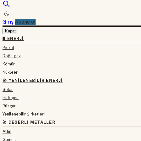
Giriş
Abone ol
Kapat
🛢 ENERJI
Petrol
Doğalgaz
Kömür
Nükleer
☀️ YENILENEBILIR ENERJI
Solar
Hidrojen
Rüzgar
Yenilenebilir Şirketleri
🥇 DEĞERLI METALLER
Altın
Gümüş