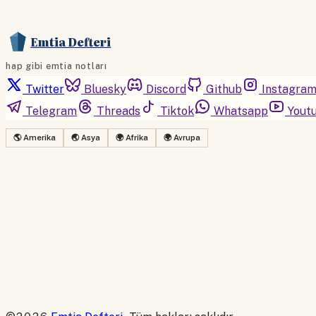
Emtia Defteri
hap gibi emtia notları
Twitter
Bluesky
Discord
Github
Instagra
Telegram
Threads
Tiktok
Whatsapp
Yout
🌎 Amerika
🌏 Asya
🌍 Afrika
🌍 Avrupa