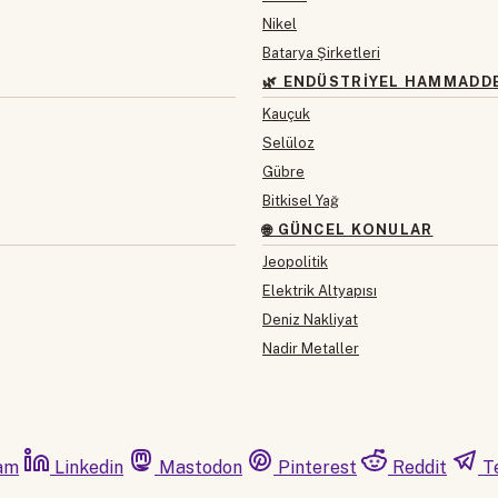
Nikel
Batarya Şirketleri
🌿 ENDÜSTRIYEL HAMMADD
Kauçuk
Selüloz
Gübre
Bitkisel Yağ
🌐 GÜNCEL KONULAR
Jeopolitik
Elektrik Altyapısı
Deniz Nakliyat
Nadir Metaller
am
Linkedin
Mastodon
Pinterest
Reddit
T