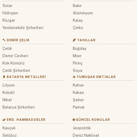
Solar
Bakır
Hidrojen
Alüminyum
Rüzgar
Kalay
Yenilenebilir Şirketleri
Çinko
🔨 DEMIR ÇELIK
🌾 TAHILLAR
Çelik
Buğday
Demir Cevheri
Mısır
Kok Kömürü
Pirinç
Çelik Şirketleri
Soya
🔋 BATARYA METALLERI
☕ YUMUŞAK EMTIALAR
Lityum
Kahve
Kobalt
Kakao
Nikel
Şeker
Batarya Şirketleri
Pamuk
🌿 END. HAMMADDELER
🌐 GÜNCEL KONULAR
Kauçuk
Jeopolitik
Selüloz
Deniz Nakliyat