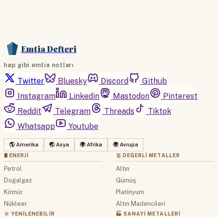
Emtia Defteri
hap gibi emtia notları
Twitter
Bluesky
Discord
Github
Instagram
Linkedin
Mastodon
Pinterest
Reddit
Telegram
Threads
Tiktok
Whatsapp
Youtube
🌎 Amerika
🌏 Asya
🌍 Afrika
🌍 Avrupa
🛢 ENERJI
🥇 DEĞERLI METALLER
Petrol
Altın
Doğalgaz
Gümüş
Kömür
Platinyum
Nükleer
Altın Madencileri
☀️ YENILENEBILIR
🏭 SANAYI METALLERI