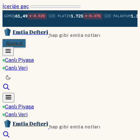
İçeriğe geç
•
•
61,49
1.725
1.370
 GÜMÜŞ
▼-0.92%
🇬🇧 PLATIN
▼-0.47%
🇬🇧 PALADYUM
Emtia Defteri
hap gibi emtia notları
Abone ol
Canlı Piyasa
Canlı Veri
Canlı Piyasa
Canlı Veri
Emtia Defteri
hap gibi emtia notları