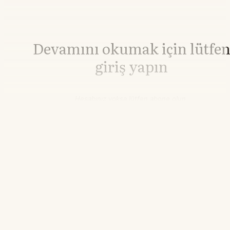
Devamını okumak için lütfe
giriş yapın
Hesabınız yoksa lütfen abone olun.
Hemen Abone Ol
Hesabınız var mı?
Giriş
Bakır
14.945,06
▼-0.43%
20.50