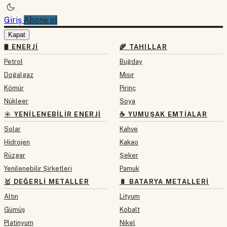
Giriş
Abone ol
Kapat
🛢 ENERJI
🌾 TAHILLAR
Petrol
Buğday
Doğalgaz
Mısır
Kömür
Pirinç
Nükleer
Soya
☀️ YENILENEBILIR ENERJI
☕ YUMUŞAK EMTIALAR
Solar
Kahve
Hidrojen
Kakao
Rüzgar
Şeker
Yenilenebilir Şirketleri
Pamuk
🥇 DEĞERLI METALLER
🔋 BATARYA METALLERI
Altın
Lityum
Gümüş
Kobalt
Platinyum
Nikel