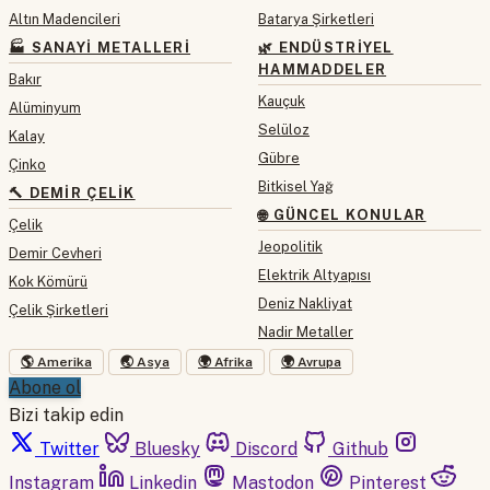
Altın Madencileri
Batarya Şirketleri
🏭 SANAYI METALLERI
🌿 ENDÜSTRIYEL
HAMMADDELER
Bakır
Kauçuk
Alüminyum
Selüloz
Kalay
Gübre
Çinko
Bitkisel Yağ
🔨 DEMIR ÇELIK
🌐 GÜNCEL KONULAR
Çelik
Jeopolitik
Demir Cevheri
Elektrik Altyapısı
Kok Kömürü
Deniz Nakliyat
Çelik Şirketleri
Nadir Metaller
🌎 Amerika
🌏 Asya
🌍 Afrika
🌍 Avrupa
Abone ol
Bizi takip edin
Twitter
Bluesky
Discord
Github
Instagram
Linkedin
Mastodon
Pinterest