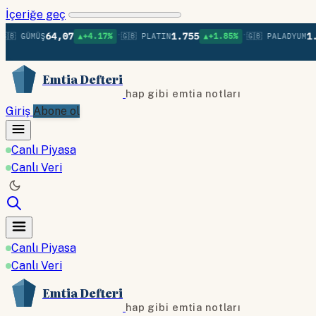
İçeriğe geç
•
•
64,07
1.755
1.380
 GÜMÜŞ
▲+4.17%
🇬🇧 PLATIN
▲+1.85%
🇬🇧 PALADYUM
Emtia Defteri
hap gibi emtia notları
Giriş
Abone ol
Canlı Piyasa
Canlı Veri
Canlı Piyasa
Canlı Veri
Emtia Defteri
hap gibi emtia notları