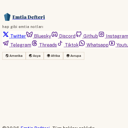
Emtia Defteri
hap gibi emtia notları
Twitter
Bluesky
Discord
Github
Instagra
Telegram
Threads
Tiktok
Whatsapp
Yout
🌎 Amerika
🌏 Asya
🌍 Afrika
🌍 Avrupa