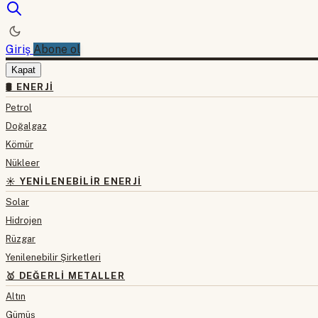
Giriş
Abone ol
Kapat
🛢 ENERJI
Petrol
Doğalgaz
Kömür
Nükleer
☀️ YENILENEBILIR ENERJI
Solar
Hidrojen
Rüzgar
Yenilenebilir Şirketleri
🥇 DEĞERLI METALLER
Altın
Gümüş