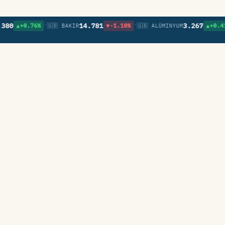
•
•
•
14.781
3.267
▲+0.76%
🇬🇧 BAKIR
▼-1.10%
🇬🇧 ALÜMINYUM
▲+0.41%