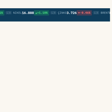
•
•
16.888
3.726
81,74
🇬🇧 NIKEL
▲+1.18%
🇬🇧 ÇINKO
▼-0.46%
🇬🇧 BRENT