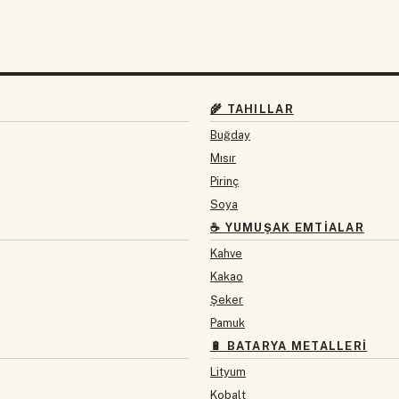
🌾 TAHILLAR
Buğday
Mısır
Pirinç
Soya
☕ YUMUŞAK EMTIALAR
Kahve
Kakao
Şeker
Pamuk
🔋 BATARYA METALLERI
Lityum
Kobalt