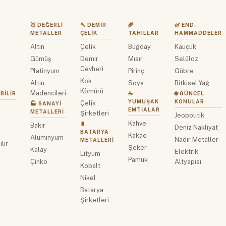
🥇 DEĞERLI
🔨 DEMIR
🌾
🌿 END.
METALLER
ÇELIK
TAHILLAR
HAMMADDELER
Altın
Çelik
Buğday
Kauçuk
z
Gümüş
Demir
Mısır
Selüloz
Cevheri
Platinyum
Pirinç
Gübre
Kok
Altın
Soya
Bitkisel Yağ
Kömürü
Madencileri
BILIR
☕
🌐 GÜNCEL
YUMUŞAK
KONULAR
Çelik
🏭 SANAYI
EMTIALAR
METALLERI
Şirketleri
Jeopolitik
Kahve
🔋
Bakır
Deniz Nakliyat
BATARYA
Kakao
Alüminyum
Nadir Metaller
METALLERI
lir
Şeker
Kalay
Elektrik
Lityum
Pamuk
Çinko
Altyapısı
Kobalt
Nikel
Batarya
Şirketleri