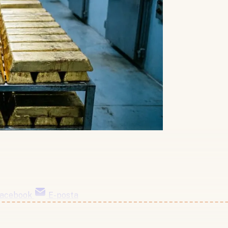
acebook
E-posta