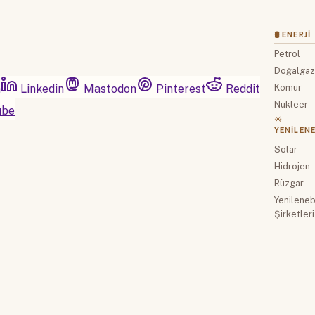
🛢 ENERJI
Petrol
Doğalga
m
Linkedin
Mastodon
Pinterest
Reddit
Kömür
Nükleer
ube
☀️
YENILENE
Solar
Hidrojen
Rüzgar
Yenilenebi
Şirketleri