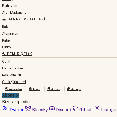
Platinyum
Altın Madencileri
🏭 SANAYI METALLERI
Bakır
Alüminyum
Kalay
Çinko
🔨 DEMIR ÇELIK
Çelik
Demir Cevheri
Kok Kömürü
Çelik Şirketleri
🌎 Amerika
🌏 Asya
🌍 Afrika
🌍 Avrupa
Abone ol
Bizi takip edin
Twitter
Bluesky
Discord
Github
Instagr