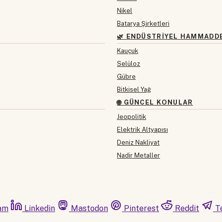
Nikel
Batarya Şirketleri
🌿 ENDÜSTRIYEL HAMMADD
Kauçuk
Selüloz
Gübre
Bitkisel Yağ
🌐 GÜNCEL KONULAR
Jeopolitik
Elektrik Altyapısı
Deniz Nakliyat
Nadir Metaller
am
Linkedin
Mastodon
Pinterest
Reddit
T