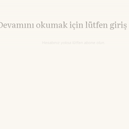
Devamını okumak için lütfen giriş
Hesabınız yoksa lütfen abone olun.
Hemen Abone Ol
Hesabınız var mı?
Giriş
Altın
4.322,40
▲+1.94%
$/ons
12.05