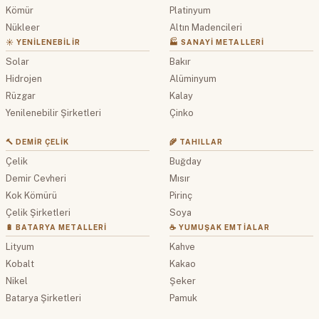
Kömür
Platinyum
Nükleer
Altın Madencileri
☀️ YENILENEBILIR
🏭 SANAYI METALLERI
Solar
Bakır
Hidrojen
Alüminyum
Rüzgar
Kalay
Yenilenebilir Şirketleri
Çinko
🔨 DEMIR ÇELIK
🌾 TAHILLAR
Çelik
Buğday
Demir Cevheri
Mısır
Kok Kömürü
Pirinç
Çelik Şirketleri
Soya
🔋 BATARYA METALLERI
☕ YUMUŞAK EMTIALAR
Lityum
Kahve
Kobalt
Kakao
Nikel
Şeker
Batarya Şirketleri
Pamuk