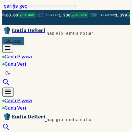
İçeriğe geç
•
•
60
1.736
1.379
▲+3.40%
🇬🇧 PLATIN
▲+0.78%
🇬🇧 PALADYUM
▲+0.75%
Emtia Defteri
hap gibi emtia notları
Abone ol
Canlı Piyasa
Canlı Veri
Canlı Piyasa
Canlı Veri
Emtia Defteri
hap gibi emtia notları