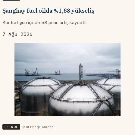
Şanghay fuel oilda %1,68 yükseliş
Kontrat gün içinde 58 puan artış kaydetti
7 Ağu 2026
PETROL
Fosil Enerji
,
Küresel