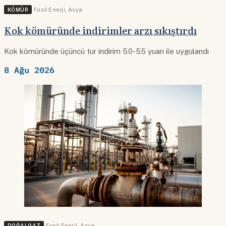
KÖMÜR
Fosil Enerji
,
Asya
Kok kömüründe indirimler arzı sıkıştırdı
Kok kömüründe üçüncü tur indirim 50-55 yuan ile uygulandı
8 Ağu 2026
DOĞALGAZ
Fosil Enerji
,
Asya