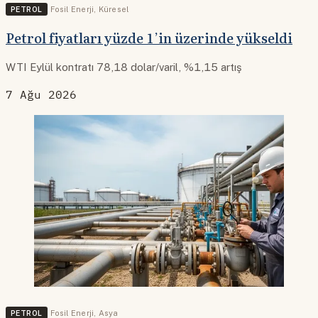
PETROL
Fosil Enerji
,
Küresel
Petrol fiyatları yüzde 1’in üzerinde yükseldi
WTI Eylül kontratı 78,18 dolar/varil, %1,15 artış
7 Ağu 2026
PETROL
Fosil Enerji
,
Asya