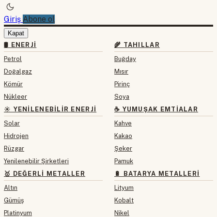
Giriş
Abone ol
Kapat
🛢 ENERJI
🌾 TAHILLAR
Petrol
Buğday
Doğalgaz
Mısır
Kömür
Pirinç
Nükleer
Soya
☀️ YENILENEBILIR ENERJI
☕ YUMUŞAK EMTIALAR
Solar
Kahve
Hidrojen
Kakao
Rüzgar
Şeker
Yenilenebilir Şirketleri
Pamuk
🥇 DEĞERLI METALLER
🔋 BATARYA METALLERI
Altın
Lityum
Gümüş
Kobalt
Platinyum
Nikel