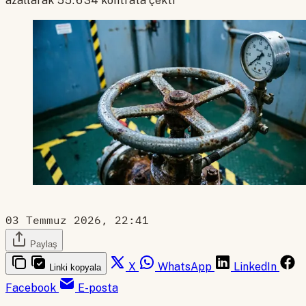
azaltarak 55.634 kontrata çekti
03 Temmuz 2026, 22:41
Paylaş
X
WhatsApp
LinkedIn
Linki kopyala
Facebook
E-posta