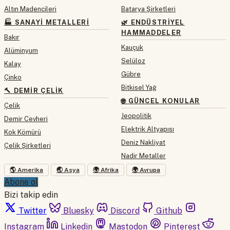
Altın Madencileri
Batarya Şirketleri
🏭 SANAYI METALLERI
🌿 ENDÜSTRIYEL
HAMMADDELER
Bakır
Kauçuk
Alüminyum
Selüloz
Kalay
Gübre
Çinko
Bitkisel Yağ
🔨 DEMIR ÇELIK
🌐 GÜNCEL KONULAR
Çelik
Jeopolitik
Demir Cevheri
Elektrik Altyapısı
Kok Kömürü
Deniz Nakliyat
Çelik Şirketleri
Nadir Metaller
🌎 Amerika
🌏 Asya
🌍 Afrika
🌍 Avrupa
Abone ol
Bizi takip edin
Twitter
Bluesky
Discord
Github
Instagram
Linkedin
Mastodon
Pinterest