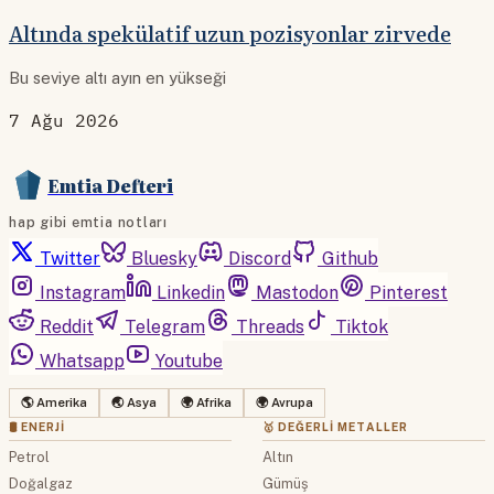
Altında spekülatif uzun pozisyonlar zirvede
Bu seviye altı ayın en yükseği
7 Ağu 2026
Emtia Defteri
hap gibi emtia notları
Twitter
Bluesky
Discord
Github
Instagram
Linkedin
Mastodon
Pinterest
Reddit
Telegram
Threads
Tiktok
Whatsapp
Youtube
🌎 Amerika
🌏 Asya
🌍 Afrika
🌍 Avrupa
🛢 ENERJI
🥇 DEĞERLI METALLER
Petrol
Altın
Doğalgaz
Gümüş