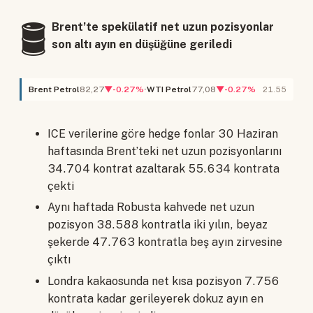
🛢️
Brent’te spekülatif net uzun pozisyonlar
son altı ayın en düşüğüne geriledi
Brent Petrol
82,27
▼-0.27%
WTI Petrol
77,08
▼-0.27%
21.55
ICE verilerine göre hedge fonlar 30 Haziran
haftasında Brent’teki net uzun pozisyonlarını
34.704 kontrat azaltarak 55.634 kontrata
çekti
Aynı haftada Robusta kahvede net uzun
pozisyon 38.588 kontratla iki yılın, beyaz
şekerde 47.763 kontratla beş ayın zirvesine
çıktı
Londra kakaosunda net kısa pozisyon 7.756
kontrata kadar gerileyerek dokuz ayın en