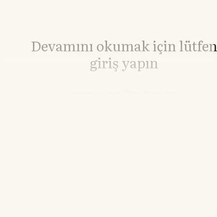
Devamını okumak için lütfe
giriş yapın
Hesabınız yoksa lütfen abone olun.
Hemen Abone Ol
Hesabınız var mı?
Giriş
Bakır
14.693,98
▼-1.68%
15.00