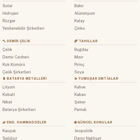
Solar
Bakır
Hidrojen
Alüminyum
Rüzgar
Kalay
Yenilenebilir Şirketleri
Çinko
🔨 DEMIR ÇELIK
🌾 TAHILLAR
Çelik
Buğday
Demir Cevheri
Mısır
Kok Kömürü
Pirinç
Çelik Şirketleri
Soya
🔋 BATARYA METALLERI
☕ YUMUŞAK EMTIALAR
Lityum
Kahve
Kobalt
Kakao
Nikel
Şeker
Batarya Şirketleri
Pamuk
🌿 END. HAMMADDELER
🌐 GÜNCEL KONULAR
Kauçuk
Jeopolitik
Selüloz
Deniz Nakliyat