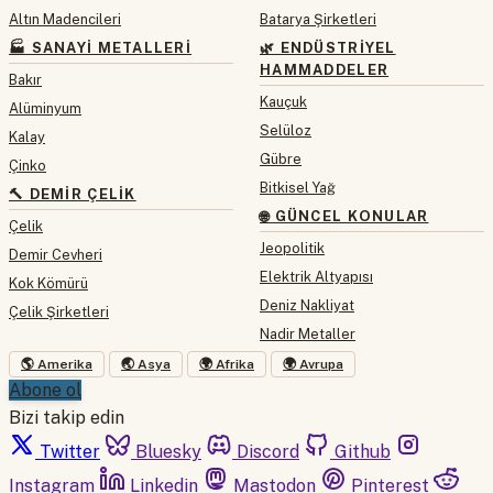
Altın Madencileri
Batarya Şirketleri
🏭 SANAYI METALLERI
🌿 ENDÜSTRIYEL
HAMMADDELER
Bakır
Kauçuk
Alüminyum
Selüloz
Kalay
Gübre
Çinko
Bitkisel Yağ
🔨 DEMIR ÇELIK
🌐 GÜNCEL KONULAR
Çelik
Jeopolitik
Demir Cevheri
Elektrik Altyapısı
Kok Kömürü
Deniz Nakliyat
Çelik Şirketleri
Nadir Metaller
🌎 Amerika
🌏 Asya
🌍 Afrika
🌍 Avrupa
Abone ol
Bizi takip edin
Twitter
Bluesky
Discord
Github
Instagram
Linkedin
Mastodon
Pinterest