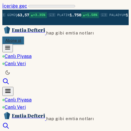
İçeriğe geç
•
•
63,57
1.750
1.3
🇧 GÜMÜŞ
▲+3.35%
🇬🇧 PLATIN
▲+1.58%
🇬🇧 PALADYUM
Emtia Defteri
hap gibi emtia notları
Abone ol
Canlı Piyasa
Canlı Veri
Canlı Piyasa
Canlı Veri
Emtia Defteri
hap gibi emtia notları