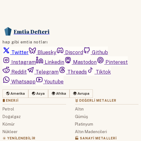
Emtia Defteri
hap gibi emtia notları
Twitter
Bluesky
Discord
Github
Instagram
Linkedin
Mastodon
Pinterest
Reddit
Telegram
Threads
Tiktok
Whatsapp
Youtube
🌎 Amerika
🌏 Asya
🌍 Afrika
🌍 Avrupa
🛢 ENERJI
🥇 DEĞERLI METALLER
Petrol
Altın
Doğalgaz
Gümüş
Kömür
Platinyum
Nükleer
Altın Madencileri
☀️ YENILENEBILIR
🏭 SANAYI METALLERI