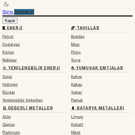
Giriş
Abone ol
Kapat
🛢 ENERJI
🌾 TAHILLAR
Petrol
Buğday
Doğalgaz
Mısır
Kömür
Pirinç
Nükleer
Soya
☀️ YENILENEBILIR ENERJI
☕ YUMUŞAK EMTIALAR
Solar
Kahve
Hidrojen
Kakao
Rüzgar
Şeker
Yenilenebilir Şirketleri
Pamuk
🥇 DEĞERLI METALLER
🔋 BATARYA METALLERI
Altın
Lityum
Gümüş
Kobalt
Platinyum
Nikel