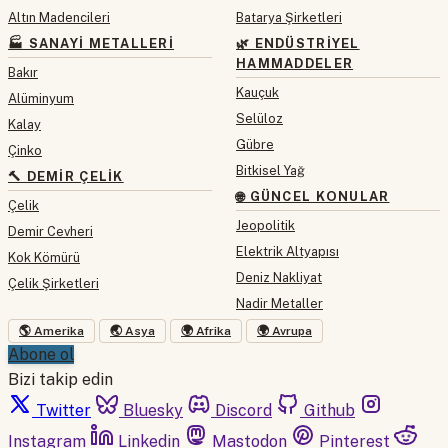
Altın Madencileri
Batarya Şirketleri
🏭 SANAYI METALLERI
🌿 ENDÜSTRIYEL
HAMMADDELER
Bakır
Kauçuk
Alüminyum
Selüloz
Kalay
Gübre
Çinko
Bitkisel Yağ
🔨 DEMIR ÇELIK
🌐 GÜNCEL KONULAR
Çelik
Jeopolitik
Demir Cevheri
Elektrik Altyapısı
Kok Kömürü
Deniz Nakliyat
Çelik Şirketleri
Nadir Metaller
🌎 Amerika
🌏 Asya
🌍 Afrika
🌍 Avrupa
Abone ol
Bizi takip edin
Twitter
Bluesky
Discord
Github
Instagram
Linkedin
Mastodon
Pinterest