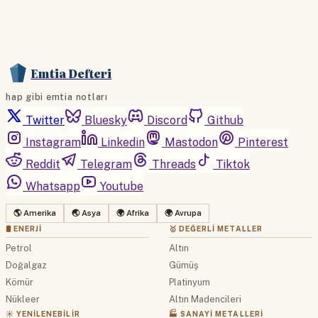
Emtia Defteri
hap gibi emtia notları
Twitter
Bluesky
Discord
Github
Instagram
Linkedin
Mastodon
Pinterest
Reddit
Telegram
Threads
Tiktok
Whatsapp
Youtube
🌎 Amerika
🌏 Asya
🌍 Afrika
🌍 Avrupa
🛢 ENERJI
🥇 DEĞERLI METALLER
Petrol
Altın
Doğalgaz
Gümüş
Kömür
Platinyum
Nükleer
Altın Madencileri
☀️ YENILENEBILIR
🏭 SANAYI METALLERI