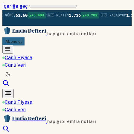
İçeriğe geç
•
•
63,60
1.736
1.37
 GÜMÜŞ
▲+3.40%
🇬🇧 PLATIN
▲+0.78%
🇬🇧 PALADYUM
Emtia Defteri
hap gibi emtia notları
Abone ol
Canlı Piyasa
Canlı Veri
Canlı Piyasa
Canlı Veri
Emtia Defteri
hap gibi emtia notları