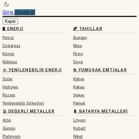
Giriş
Abone ol
Kapat
🛢 ENERJI
🌾 TAHILLAR
Petrol
Buğday
Doğalgaz
Mısır
Kömür
Pirinç
Nükleer
Soya
☀️ YENILENEBILIR ENERJI
☕ YUMUŞAK EMTIALAR
Solar
Kahve
Hidrojen
Kakao
Rüzgar
Şeker
Yenilenebilir Şirketleri
Pamuk
🥇 DEĞERLI METALLER
🔋 BATARYA METALLERI
Altın
Lityum
Gümüş
Kobalt
Platinyum
Nikel