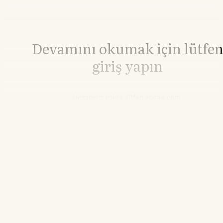
Devamını okumak için lütfe
giriş yapın
Hesabınız yoksa lütfen abone olun.
Hemen Abone Ol
Hesabınız var mı?
Giriş
Paladyum
1.379,44
▲+0.75%
21.55