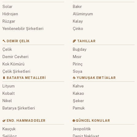
Solar
Bakır
Hidrojen
Alüminyum
Rüzgar
Kalay
Yenilenebilir Şirketleri
Çinko
🔨 DEMIR ÇELIK
🌾 TAHILLAR
Çelik
Buğday
Demir Cevheri
Mısır
Kok Kömürü
Pirinç
Çelik Şirketleri
Soya
🔋 BATARYA METALLERI
☕ YUMUŞAK EMTIALAR
Lityum
Kahve
Kobalt
Kakao
Nikel
Şeker
Batarya Şirketleri
Pamuk
🌿 END. HAMMADDELER
🌐 GÜNCEL KONULAR
Kauçuk
Jeopolitik
Selüloz
Deniz Nakliyat