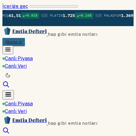
İçeriğe geç
•
•
1,51
1.725
1.369
▲+0.01%
🇬🇧 PLATIN
▲+0.16%
🇬🇧 PALADYUM
▼-0.02
Emtia Defteri
hap gibi emtia notları
Abone ol
Canlı Piyasa
Canlı Veri
Canlı Piyasa
Canlı Veri
Emtia Defteri
hap gibi emtia notları