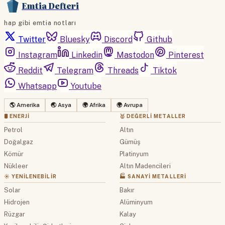
Emtia Defteri
hap gibi emtia notları
Twitter
Bluesky
Discord
Github
Instagram
Linkedin
Mastodon
Pinterest
Reddit
Telegram
Threads
Tiktok
Whatsapp
Youtube
🌎 Amerika
🌏 Asya
🌍 Afrika
🌍 Avrupa
🛢 ENERJI
🥇 DEĞERLI METALLER
Petrol
Altın
Doğalgaz
Gümüş
Kömür
Platinyum
Nükleer
Altın Madencileri
☀️ YENILENEBILIR
🏭 SANAYI METALLERI
Solar
Bakır
Hidrojen
Alüminyum
Rüzgar
Kalay