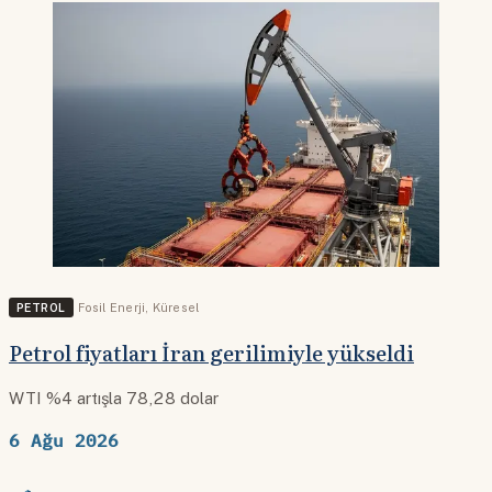
PETROL
Fosil Enerji
,
Küresel
Petrol fiyatları İran gerilimiyle yükseldi
WTI %4 artışla 78,28 dolar
6 Ağu 2026