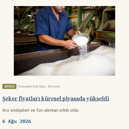
ŞEKER
Yumuşak Emtialar
,
Küresel
Şeker fiyatları küresel piyasada yükseldi
Arz endişeleri ve fon alımları etkili oldu
6 Ağu 2026