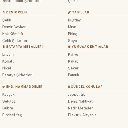
Yenilenebilir Şirketleri
Çinko
🔨 DEMIR ÇELIK
🌾 TAHILLAR
Çelik
Buğday
Demir Cevheri
Mısır
Kok Kömürü
Pirinç
Çelik Şirketleri
Soya
🔋 BATARYA METALLERI
☕ YUMUŞAK EMTIALAR
Lityum
Kahve
Kobalt
Kakao
Nikel
Şeker
Batarya Şirketleri
Pamuk
🌿 END. HAMMADDELER
🌐 GÜNCEL KONULAR
Kauçuk
Jeopolitik
Selüloz
Deniz Nakliyat
Gübre
Nadir Metaller
Bitkisel Yağ
Elektrik Altyapısı