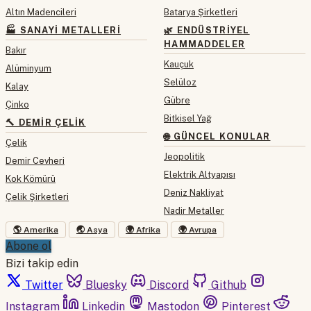
Altın Madencileri
Batarya Şirketleri
🏭 SANAYI METALLERI
🌿 ENDÜSTRIYEL
HAMMADDELER
Bakır
Kauçuk
Alüminyum
Selüloz
Kalay
Gübre
Çinko
Bitkisel Yağ
🔨 DEMIR ÇELIK
🌐 GÜNCEL KONULAR
Çelik
Jeopolitik
Demir Cevheri
Elektrik Altyapısı
Kok Kömürü
Deniz Nakliyat
Çelik Şirketleri
Nadir Metaller
🌎 Amerika
🌏 Asya
🌍 Afrika
🌍 Avrupa
Abone ol
Bizi takip edin
Twitter
Bluesky
Discord
Github
Instagram
Linkedin
Mastodon
Pinterest