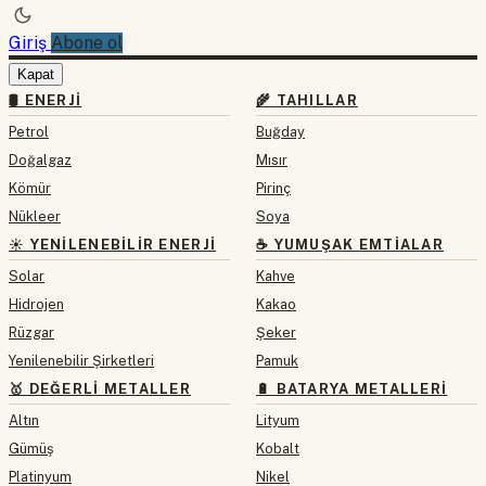
Giriş
Abone ol
Kapat
🛢 ENERJI
🌾 TAHILLAR
Petrol
Buğday
Doğalgaz
Mısır
Kömür
Pirinç
Nükleer
Soya
☀️ YENILENEBILIR ENERJI
☕ YUMUŞAK EMTIALAR
Solar
Kahve
Hidrojen
Kakao
Rüzgar
Şeker
Yenilenebilir Şirketleri
Pamuk
🥇 DEĞERLI METALLER
🔋 BATARYA METALLERI
Altın
Lityum
Gümüş
Kobalt
Platinyum
Nikel