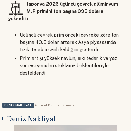
🚢
Japonya 2026 üçüncü çeyrek alüminyum
MJP primini ton başına 395 dolara
yükseltti
Üçüncü çeyrek prim önceki çeyreğe göre ton
başına 43,5 dolar artarak Asya piyasasında
fiziki talebin canlı kaldığını gösterdi
Prim artışı yüksek navlun, sıkı tedarik ve yaz
sonrası yeniden stoklama beklentileriyle
desteklendi
DENIZ NAKLIYAT
Güncel Konular
,
Küresel
Deniz Nakliyat