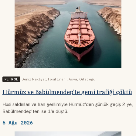
PETROL
Deniz Nakliyat
,
Fosil Enerji
,
Asya
,
Ortadoğu
Hürmüz ve Babülmendep'te gemi trafiği çöktü
Husi saldırıları ve İran gerilimiyle Hürmüz'den günlük geçiş 2'ye,
Babülmendep'ten ise 1'e düştü.
6 Ağu 2026