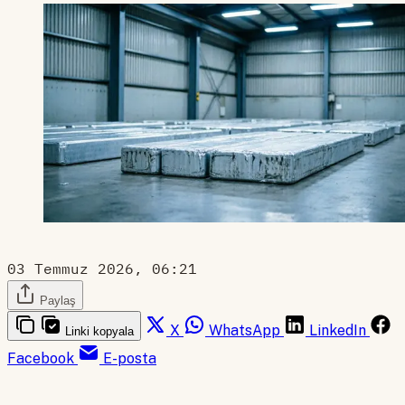
03 Temmuz 2026, 06:21
Paylaş
X
WhatsApp
LinkedIn
Linki kopyala
Facebook
E-posta