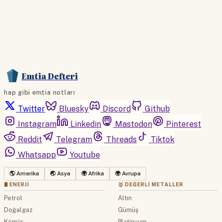
Emtia Defteri
hap gibi emtia notları
Twitter
Bluesky
Discord
Github
Instagram
Linkedin
Mastodon
Pinterest
Reddit
Telegram
Threads
Tiktok
Whatsapp
Youtube
🌎 Amerika
🌏 Asya
🌍 Afrika
🌍 Avrupa
🛢 ENERJI
🥇 DEĞERLI METALLER
Petrol
Altın
Doğalgaz
Gümüş
Kömür
Platinyum