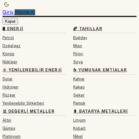
Giriş
Abone ol
Kapat
🛢 ENERJI
🌾 TAHILLAR
Petrol
Buğday
Doğalgaz
Mısır
Kömür
Pirinç
Nükleer
Soya
☀️ YENILENEBILIR ENERJI
☕ YUMUŞAK EMTIALAR
Solar
Kahve
Hidrojen
Kakao
Rüzgar
Şeker
Yenilenebilir Şirketleri
Pamuk
🥇 DEĞERLI METALLER
🔋 BATARYA METALLERI
Altın
Lityum
Gümüş
Kobalt
Platinyum
Nikel