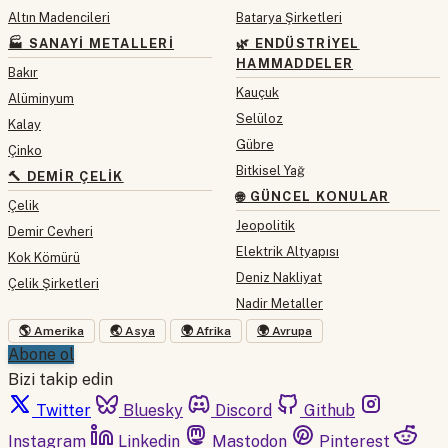
Altın Madencileri
Batarya Şirketleri
🏭 SANAYI METALLERI
🌿 ENDÜSTRIYEL
HAMMADDELER
Bakır
Kauçuk
Alüminyum
Selüloz
Kalay
Gübre
Çinko
Bitkisel Yağ
🔨 DEMIR ÇELIK
🌐 GÜNCEL KONULAR
Çelik
Jeopolitik
Demir Cevheri
Elektrik Altyapısı
Kok Kömürü
Deniz Nakliyat
Çelik Şirketleri
Nadir Metaller
🌎 Amerika
🌏 Asya
🌍 Afrika
🌍 Avrupa
Abone ol
Bizi takip edin
Twitter
Bluesky
Discord
Github
Instagram
Linkedin
Mastodon
Pinterest