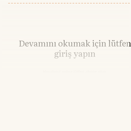
Devamını okumak için lütfe
giriş yapın
Hesabınız yoksa lütfen abone olun.
Hemen Abone Ol
Hesabınız var mı?
Giriş
Paladyum
1.382,36
▲+0.96%
11.45