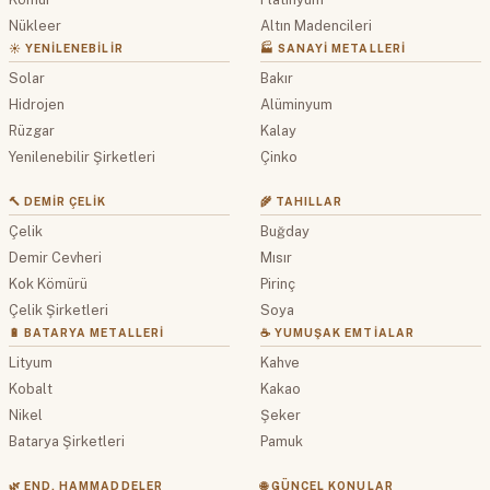
Nükleer
Altın Madencileri
☀️ YENILENEBILIR
🏭 SANAYI METALLERI
Solar
Bakır
Hidrojen
Alüminyum
Rüzgar
Kalay
Yenilenebilir Şirketleri
Çinko
🔨 DEMIR ÇELIK
🌾 TAHILLAR
Çelik
Buğday
Demir Cevheri
Mısır
Kok Kömürü
Pirinç
Çelik Şirketleri
Soya
🔋 BATARYA METALLERI
☕ YUMUŞAK EMTIALAR
Lityum
Kahve
Kobalt
Kakao
Nikel
Şeker
Batarya Şirketleri
Pamuk
🌿 END. HAMMADDELER
🌐 GÜNCEL KONULAR