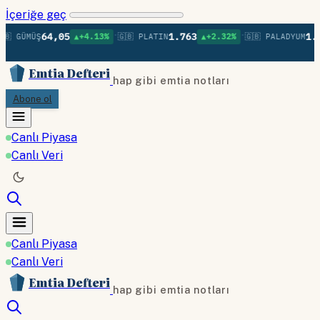
İçeriğe geç
•
•
64,05
1.763
1.38
🇧 GÜMÜŞ
▲+4.13%
🇬🇧 PLATIN
▲+2.32%
🇬🇧 PALADYUM
Emtia Defteri
hap gibi emtia notları
Abone ol
Canlı Piyasa
Canlı Veri
Canlı Piyasa
Canlı Veri
Emtia Defteri
hap gibi emtia notları