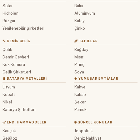
Solar
Bakır
Hidrojen
Alüminyum
Rüzgar
Kalay
Yenilenebilir Şirketleri
Çinko
🔨 DEMIR ÇELIK
🌾 TAHILLAR
Çelik
Buğday
Demir Cevheri
Mısır
Kok Kömürü
Pirinç
Çelik Şirketleri
Soya
🔋 BATARYA METALLERI
☕ YUMUŞAK EMTIALAR
Lityum
Kahve
Kobalt
Kakao
Nikel
Şeker
Batarya Şirketleri
Pamuk
🌿 END. HAMMADDELER
🌐 GÜNCEL KONULAR
Kauçuk
Jeopolitik
Selüloz
Deniz Nakliyat