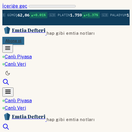
İçeriğe geç
•
•
62,06
1.759
1.3
🇧 GÜMÜŞ
▲+0.01%
🇬🇧 PLATIN
▲+1.37%
🇬🇧 PALADYUM
Emtia Defteri
hap gibi emtia notları
Abone ol
Canlı Piyasa
Canlı Veri
Canlı Piyasa
Canlı Veri
Emtia Defteri
hap gibi emtia notları