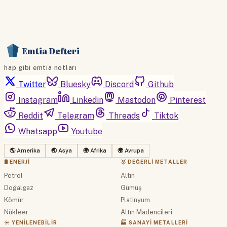
Emtia Defteri
hap gibi emtia notları
Twitter
Bluesky
Discord
Github
Instagram
Linkedin
Mastodon
Pinterest
Reddit
Telegram
Threads
Tiktok
Whatsapp
Youtube
🌎 Amerika
🌏 Asya
🌍 Afrika
🌍 Avrupa
🛢 ENERJI
🥇 DEĞERLI METALLER
Petrol
Altın
Doğalgaz
Gümüş
Kömür
Platinyum
Nükleer
Altın Madencileri
☀️ YENILENEBILIR
🏭 SANAYI METALLERI