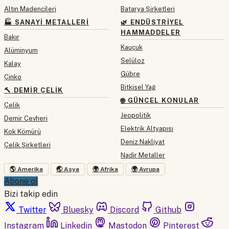
Altın Madencileri
Batarya Şirketleri
🏭 SANAYI METALLERI
🌿 ENDÜSTRIYEL
HAMMADDELER
Bakır
Kauçuk
Alüminyum
Selüloz
Kalay
Gübre
Çinko
Bitkisel Yağ
🔨 DEMIR ÇELIK
🌐 GÜNCEL KONULAR
Çelik
Jeopolitik
Demir Cevheri
Elektrik Altyapısı
Kok Kömürü
Deniz Nakliyat
Çelik Şirketleri
Nadir Metaller
🌎 Amerika
🌏 Asya
🌍 Afrika
🌍 Avrupa
Abone ol
Bizi takip edin
Twitter
Bluesky
Discord
Github
Instagram
Linkedin
Mastodon
Pinterest