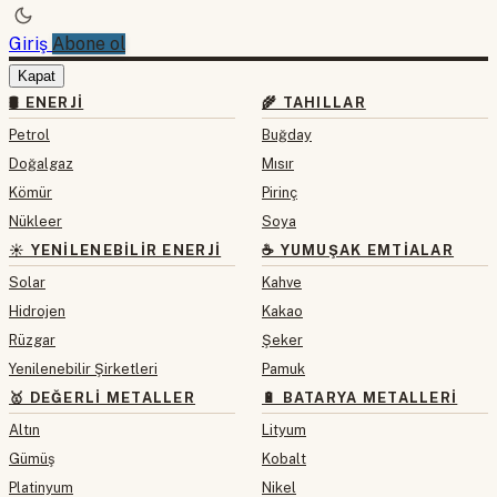
Giriş
Abone ol
Kapat
🛢 ENERJI
🌾 TAHILLAR
Petrol
Buğday
Doğalgaz
Mısır
Kömür
Pirinç
Nükleer
Soya
☀️ YENILENEBILIR ENERJI
☕ YUMUŞAK EMTIALAR
Solar
Kahve
Hidrojen
Kakao
Rüzgar
Şeker
Yenilenebilir Şirketleri
Pamuk
🥇 DEĞERLI METALLER
🔋 BATARYA METALLERI
Altın
Lityum
Gümüş
Kobalt
Platinyum
Nikel