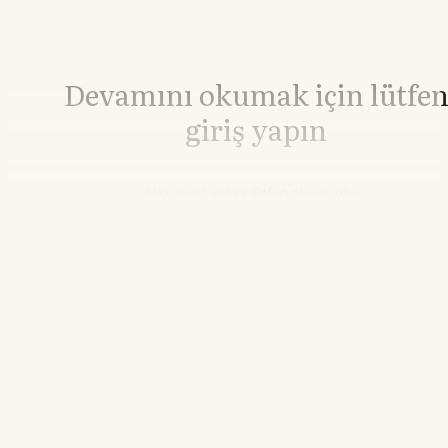
Devamını okumak için lütfe
giriş yapın
Hesabınız yoksa lütfen abone olun.
Hemen Abone Ol
Hesabınız var mı?
Giriş
Bakır
14.935,69
▼-0.50%
03.36