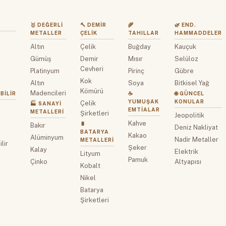
🥇 DEĞERLI
🔨 DEMIR
🌾
🌿 END.
METALLER
ÇELIK
TAHILLAR
HAMMADDELER
Altın
Çelik
Buğday
Kauçuk
z
Gümüş
Demir
Mısır
Selüloz
Cevheri
Platinyum
Pirinç
Gübre
Kok
Altın
Soya
Bitkisel Yağ
Kömürü
Madencileri
BILIR
☕
🌐 GÜNCEL
YUMUŞAK
KONULAR
Çelik
🏭 SANAYI
EMTIALAR
METALLERI
Şirketleri
Jeopolitik
Kahve
🔋
Bakır
Deniz Nakliyat
BATARYA
Kakao
Alüminyum
Nadir Metaller
METALLERI
lir
Şeker
Kalay
Elektrik
Lityum
Pamuk
Çinko
Altyapısı
Kobalt
Nikel
Batarya
Şirketleri