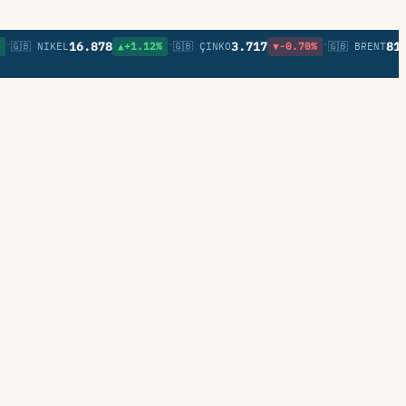
•
•
16.878
3.717
81,90
🇧 NIKEL
▲+1.12%
🇬🇧 ÇINKO
▼-0.70%
🇬🇧 BRENT