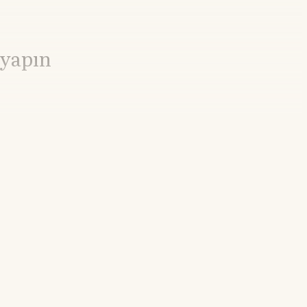
 yapın
11.34