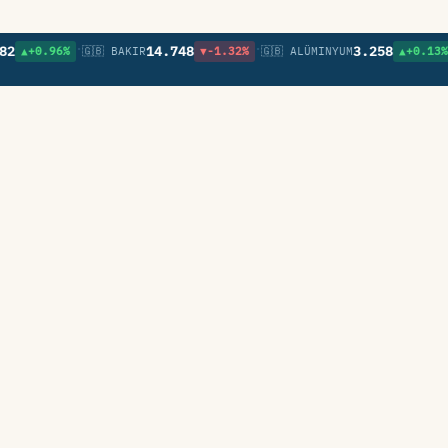
•
•
•
14.748
3.258
+0.96%
🇬🇧 BAKIR
▼-1.32%
🇬🇧 ALÜMINYUM
▲+0.13%
🇬