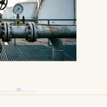
acebook
E-posta