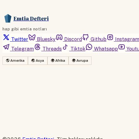
Emtia Defteri
hap gibi emtia notları
Twitter
Bluesky
Discord
Github
Instagra
Telegram
Threads
Tiktok
Whatsapp
Yout
🌎 Amerika
🌏 Asya
🌍 Afrika
🌍 Avrupa