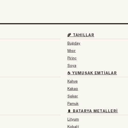
🌾 TAHILLAR
Buğday
Mısır
Pirinç
Soya
☕ YUMUŞAK EMTIALAR
Kahve
Kakao
Şeker
Pamuk
🔋 BATARYA METALLERI
Lityum
Kobalt