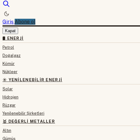
Giriş
Abone ol
Kapat
🛢 ENERJI
Petrol
Doğalgaz
Kömür
Nükleer
☀️ YENILENEBILIR ENERJI
Solar
Hidrojen
Rüzgar
Yenilenebilir Şirketleri
🥇 DEĞERLI METALLER
Altın
Gümüş