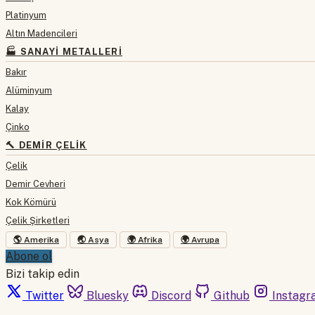
Platinyum
Altın Madencileri
🏭 SANAYI METALLERI
Bakır
Alüminyum
Kalay
Çinko
🔨 DEMIR ÇELIK
Çelik
Demir Cevheri
Kok Kömürü
Çelik Şirketleri
🌎 Amerika
🌏 Asya
🌍 Afrika
🌍 Avrupa
Abone ol
Bizi takip edin
Twitter
Bluesky
Discord
Github
Instagr