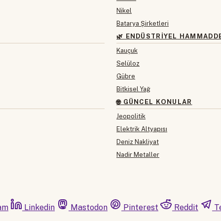
Nikel
Batarya Şirketleri
🌿 ENDÜSTRIYEL HAMMADD
Kauçuk
Selüloz
Gübre
Bitkisel Yağ
🌐 GÜNCEL KONULAR
Jeopolitik
Elektrik Altyapısı
Deniz Nakliyat
Nadir Metaller
am
Linkedin
Mastodon
Pinterest
Reddit
T