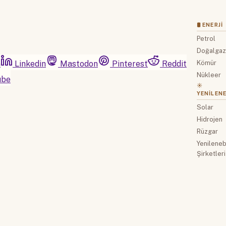
🛢 ENERJI
Petrol
Doğalga
m
Linkedin
Mastodon
Pinterest
Reddit
Kömür
Nükleer
ube
☀️
YENILENE
Solar
Hidrojen
Rüzgar
Yenilenebi
Şirketleri