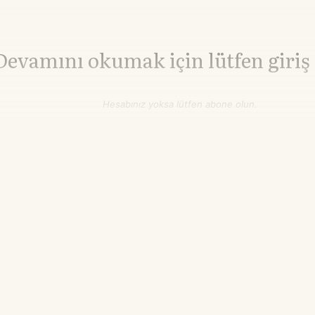
Devamını okumak için lütfen giriş
Hesabınız yoksa lütfen abone olun.
Hemen Abone Ol
Hesabınız var mı?
Giriş
Brent Petrol
81,90
WTI Petrol
76,84
▼-0.72%
▼-0.58%
$/varil
$/varil