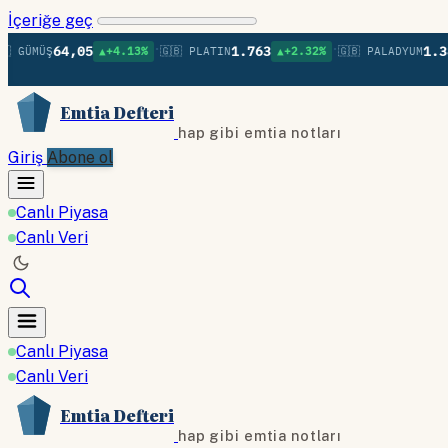
İçeriğe geç
•
•
64,05
1.763
1.382
ÜMÜŞ
▲+4.13%
🇬🇧 PLATIN
▲+2.32%
🇬🇧 PALADYUM
▲
Emtia Defteri
hap gibi emtia notları
Giriş
Abone ol
Canlı Piyasa
Canlı Veri
Canlı Piyasa
Canlı Veri
Emtia Defteri
hap gibi emtia notları