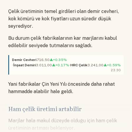
Çelik üretiminin temel girdileri olan demir cevheri,
kok kömürü ve kok fiyatları uzun süredir düşük
seyrediyor.
Bu durum çelik fabrikalarının kar marjlarını kabul
edilebilir seviyede tutmalarını sağladı.
Demir Cevheri
716,50
▲+0.35%
İnşaat Demiri
3.011,00
▲+0.17%
HRC Çelik
3.241,00
▲+0.59%
23.30
Yani fabrikalar Çin Yeni Yılı öncesinde daha rahat
hammadde alabilir hale geldi.
Ham çelik üretimi artabilir
Marjlar hala makul düzeyde olduğu için ham çelik
üretiminin artması bekleniyor.