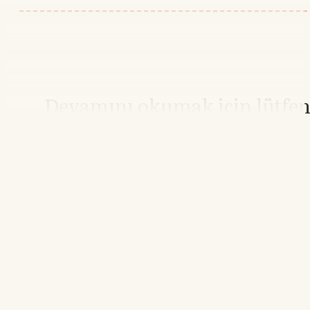
Devamını okumak için lütfe
giriş yapın
Hesabınız yoksa lütfen abone olun.
Hemen Abone Ol
Hesabınız var mı?
Giriş