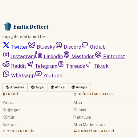
Emtia Defteri
hap gibi emtia notları
Twitter
Bluesky
Discord
Github
Instagram
Linkedin
Mastodon
Pinterest
Reddit
Telegram
Threads
Tiktok
Whatsapp
Youtube
🌎 Amerika
🌏 Asya
🌍 Afrika
🌍 Avrupa
🛢 ENERJI
🥇 DEĞERLI METALLER
Petrol
Altın
Doğalgaz
Gümüş
Kömür
Platinyum
Nükleer
Altın Madencileri
☀️ YENILENEBILIR
🏭 SANAYI METALLERI