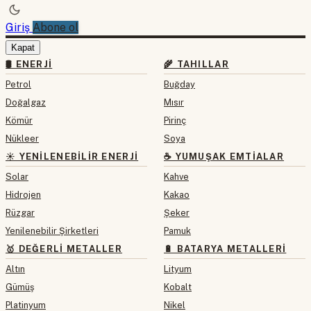
Giriş
Abone ol
Kapat
🛢 ENERJI
🌾 TAHILLAR
Petrol
Buğday
Doğalgaz
Mısır
Kömür
Pirinç
Nükleer
Soya
☀️ YENILENEBILIR ENERJI
☕ YUMUŞAK EMTIALAR
Solar
Kahve
Hidrojen
Kakao
Rüzgar
Şeker
Yenilenebilir Şirketleri
Pamuk
🥇 DEĞERLI METALLER
🔋 BATARYA METALLERI
Altın
Lityum
Gümüş
Kobalt
Platinyum
Nikel