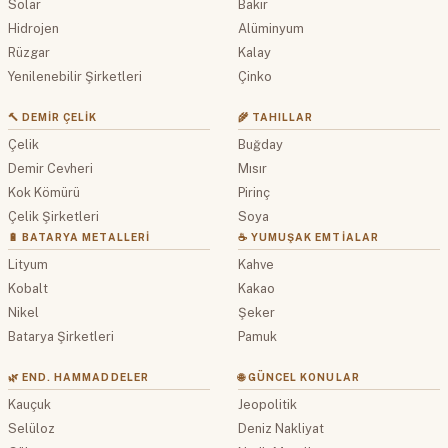
Solar
Bakır
Hidrojen
Alüminyum
Rüzgar
Kalay
Yenilenebilir Şirketleri
Çinko
🔨 DEMIR ÇELIK
🌾 TAHILLAR
Çelik
Buğday
Demir Cevheri
Mısır
Kok Kömürü
Pirinç
Çelik Şirketleri
Soya
🔋 BATARYA METALLERI
☕ YUMUŞAK EMTIALAR
Lityum
Kahve
Kobalt
Kakao
Nikel
Şeker
Batarya Şirketleri
Pamuk
🌿 END. HAMMADDELER
🌐 GÜNCEL KONULAR
Kauçuk
Jeopolitik
Selüloz
Deniz Nakliyat