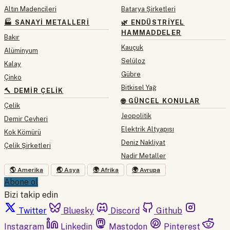
Altın Madencileri
Batarya Şirketleri
🏭 SANAYI METALLERI
🌿 ENDÜSTRIYEL
HAMMADDELER
Bakır
Kauçuk
Alüminyum
Selüloz
Kalay
Gübre
Çinko
Bitkisel Yağ
🔨 DEMIR ÇELIK
🌐 GÜNCEL KONULAR
Çelik
Jeopolitik
Demir Cevheri
Elektrik Altyapısı
Kok Kömürü
Deniz Nakliyat
Çelik Şirketleri
Nadir Metaller
🌎 Amerika
🌏 Asya
🌍 Afrika
🌍 Avrupa
Abone ol
Bizi takip edin
Twitter
Bluesky
Discord
Github
Instagram
Linkedin
Mastodon
Pinterest