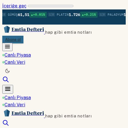
İçeriğe geç
•
•
61,51
1.726
1.3
🇧 GÜMÜŞ
▲+0.01%
🇬🇧 PLATIN
▲+0.21%
🇬🇧 PALADYUM
Emtia Defteri
hap gibi emtia notları
Abone ol
Canlı Piyasa
Canlı Veri
Canlı Piyasa
Canlı Veri
Emtia Defteri
hap gibi emtia notları